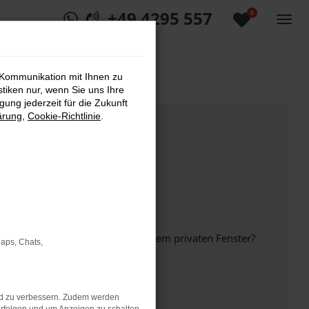
+49 4295 557
0
 Kommunikation mit Ihnen zu
stiken nur, wenn Sie uns Ihre
ung jederzeit für die Zukunft
ärung
,
Cookie-Richtlinie
.
inem anderen Browser oder in einem privaten Fenster?
Maps, Chats,
nd zu verbessern. Zudem werden