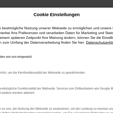
Cookie Einstellungen
ie bestmögliche Nutzung unserer Webseite zu ermöglichen und unsere
hierbei Ihre Präferenzen und verarbeiten Daten für Marketing und Stati
einem späteren Zeitpunkt Ihre Meinung ändern, können Sie die Einwillig
en zum Umfang der Datenverarbeitung finden Sie hier:
Datenschutzerkl
en von uns eingesetzt:
indung.
rlich, um die Kernfunktionalität der Webseite zu gewährleisten.
hine?
aden bestimmter Seiten verhindern. Funktioniert die Seite in e
estmögliche Funktionalität der Webseite. Services von Drittanbietern wie Google 
eitere werden aktiviert.
 zu beheben.
bssystem auf dem neuesten Stand sind.
 es uns, die Nutzung der Webseite zu analysieren, um die Leistung zu messen u