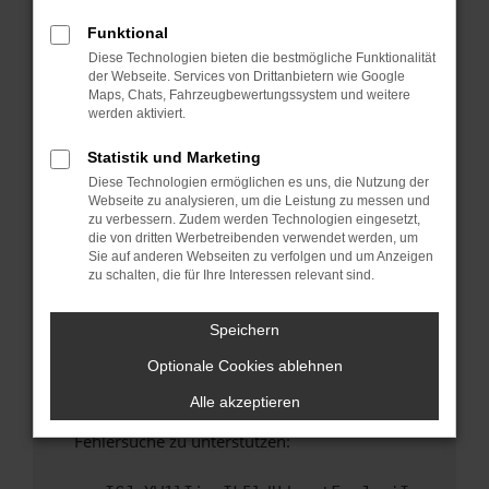
anderen Browser oder in einem privaten
Fenster?
Funktional
Diese Technologien bieten die bestmögliche Funktionalität
Starte dein Gerät neu.
der Webseite. Services von Drittanbietern wie Google
Das kann manchmal helfen, vorübergehende
Maps, Chats, Fahrzeugbewertungssystem und weitere
Probleme zu beheben.
werden aktiviert.
Stelle sicher, dass dein Browser und dein
Statistik und Marketing
Betriebssystem auf dem neuesten Stand
Diese Technologien ermöglichen es uns, die Nutzung der
sind.
Webseite zu analysieren, um die Leistung zu messen und
Veraltete Software birgt nicht nur ein
zu verbessern. Zudem werden Technologien eingesetzt,
Sicherheitsrisiko, sondern kann auch dazu
die von dritten Werbetreibenden verwendet werden, um
Sie auf anderen Webseiten zu verfolgen und um Anzeigen
führen, dass bestimmte Funktionen nicht mehr
zu schalten, die für Ihre Interessen relevant sind.
unterstützt werden.
Wende dich an den Webseitenbetreiber.
Speichern
Wenn du alle oben genannten Schritte versucht
Optionale Cookies ablehnen
hast, kontaktiere uns bitte. Wir werden
versuchen, das Problem zu beheben. Du kannst
Alle akzeptieren
uns diesen Text schicken, um uns bei der
Fehlersuche zu unterstützen: