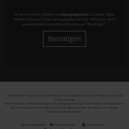
Es wird versucht, Inhalte von
www.google.com
zu laden. Dabei
können Daten an Dritte weitergegeben werden. Wenn Sie damit
einverstanden sind, klicken Sie bitte auf "Bestätigen".
Bestätigen
1
Ehemaliger Neupreis (Unverbindliche Preisempfehlung des Herstellers am Tag der
Erstzulassung).
Der errechnete Preisvorteil sowie die angegebene Ersparnis errechnet sich gegenüber
der ehemaligen unverbindlichen Preisempfehlung des Herstellers am Tag der
Erstzulassung (Neupreis).
Barrierefreiheit
Datenschutz
Impressum