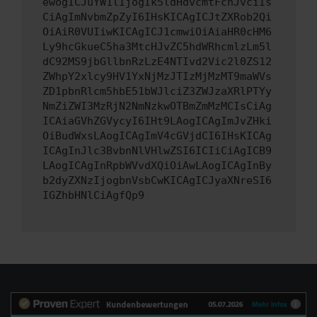
ewogICJuYW1lIjogIk5ldHdvcmtFcnJvciIs
CiAgImNvbmZpZyI6IHsKICAgICJtZXRob2Qi
OiAiR0VUIiwKICAgICJ1cmwiOiAiaHR0cHM6
Ly9hcGkueC5ha3MtcHJvZC5hdWRhcmlzLm5l
dC92MS9jbGllbnRzLzE4NTIvd2Vic2l0ZS12
ZWhpY2xlcy9HV1YxNjMzJTIzMjMzMT9maWVs
ZD1pbnRlcm5hbE51bWJlciZ3ZWJzaXRlPTYy
NmZiZWI3MzRjN2NmNzkwOTBmZmMzMCIsCiAg
ICAiaGVhZGVycyI6IHt9LAogICAgImJvZHki
OiBudWxsLAogICAgImV4cGVjdCI6IHsKICAg
ICAgInJlc3BvbnNlVHlwZSI6ICIiCiAgICB9
LAogICAgInRpbWVvdXQiOiAwLAogICAgInBy
b2dyZXNzIjogbnVsbCwKICAgICJyaXNreSI6
IGZhbHNlCiAgfQp9