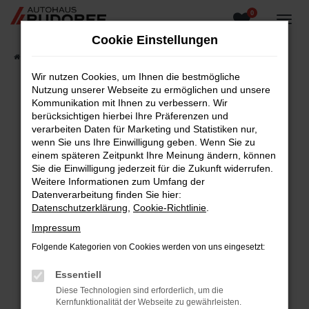
0
Zum
Hauptinhalt
Cookie Einstellungen
springen
Startseite
Fahrzeugangebote
Fahrzeugsuche
Wir nutzen Cookies, um Ihnen die bestmögliche
Nutzung unserer Webseite zu ermöglichen und unsere
Kommunikation mit Ihnen zu verbessern. Wir
berücksichtigen hierbei Ihre Präferenzen und
Fehler: Network Error
verarbeiten Daten für Marketing und Statistiken nur,
wenn Sie uns Ihre Einwilligung geben. Wenn Sie zu
Beim Laden ist ein Fehler aufgetreten.
einem späteren Zeitpunkt Ihre Meinung ändern, können
Hier sind ein paar Tipps, die dir helfen können:
Sie die Einwilligung jederzeit für die Zukunft widerrufen.
Weitere Informationen zum Umfang der
Überprüfe deine Firewall und deine
Datenverarbeitung finden Sie hier:
Internetverbindung.
Datenschutzerklärung
,
Cookie-Richtlinie
.
Laden andere Webseiten, zum Beispiel deine
Impressum
Suchmaschine?
Folgende Kategorien von Cookies werden von uns eingesetzt:
Prüfe deine Browsererweiterungen.
Manche Erweiterungen, wie Werbeblocker,
Essentiell
können das Laden bestimmter Seiten
Diese Technologien sind erforderlich, um die
verhindern. Funktioniert die Seite in einem
Kernfunktionalität der Webseite zu gewährleisten.