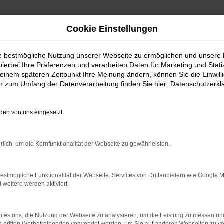
Cookie Einstellungen
ie bestmögliche Nutzung unserer Webseite zu ermöglichen und unsere
hierbei Ihre Präferenzen und verarbeiten Daten für Marketing und Stati
einem späteren Zeitpunkt Ihre Meinung ändern, können Sie die Einwillig
en zum Umfang der Datenverarbeitung finden Sie hier:
Datenschutzerkl
en von uns eingesetzt:
indung.
rlich, um die Kernfunktionalität der Webseite zu gewährleisten.
hine?
aden bestimmter Seiten verhindern. Funktioniert die Seite in e
estmögliche Funktionalität der Webseite. Services von Drittanbietern wie Google 
eitere werden aktiviert.
 zu beheben.
bssystem auf dem neuesten Stand sind.
 es uns, die Nutzung der Webseite zu analysieren, um die Leistung zu messen u