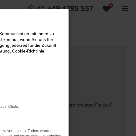
+49 4295 557
0
 Kommunikation mit Ihnen zu
stiken nur, wenn Sie uns Ihre
ung jederzeit für die Zukunft
ärung
,
Cookie-Richtlinie
.
inem anderen Browser oder in einem privaten Fenster?
Maps, Chats,
nd zu verbessern. Zudem werden