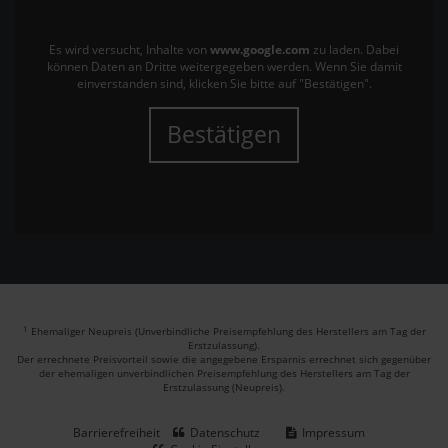
Es wird versucht, Inhalte von
www.google.com
zu laden. Dabei
können Daten an Dritte weitergegeben werden. Wenn Sie damit
einverstanden sind, klicken Sie bitte auf "Bestätigen".
Bestätigen
1
Ehemaliger Neupreis (Unverbindliche Preisempfehlung des Herstellers am Tag der
Erstzulassung).
Der errechnete Preisvorteil sowie die angegebene Ersparnis errechnet sich gegenüber
der ehemaligen unverbindlichen Preisempfehlung des Herstellers am Tag der
Erstzulassung (Neupreis).
Barrierefreiheit
Datenschutz
Impressum