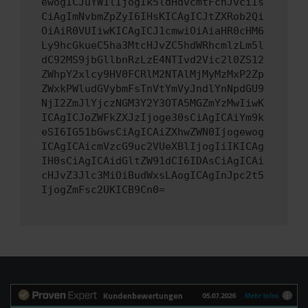
ewogICJuYW1lIjogIk5ldHdvcmtFcnJvciIs
CiAgImNvbmZpZyI6IHsKICAgICJtZXRob2Qi
OiAiR0VUIiwKICAgICJ1cmwiOiAiaHR0cHM6
Ly9hcGkueC5ha3MtcHJvZC5hdWRhcmlzLm5l
dC92MS9jbGllbnRzLzE4NTIvd2Vic2l0ZS12
ZWhpY2xlcy9HV0FCRlM2NTAlMjMyMzMxP2Zp
ZWxkPWludGVybmFsTnVtYmVyJndlYnNpdGU9
NjI2ZmJlYjczNGM3Y2Y3OTA5MGZmYzMwIiwK
ICAgICJoZWFkZXJzIjoge30sCiAgICAiYm9k
eSI6IG51bGwsCiAgICAiZXhwZWN0Ijogewog
ICAgICAicmVzcG9uc2VUeXBlIjogIiIKICAg
IH0sCiAgICAidGltZW91dCI6IDAsCiAgICAi
cHJvZ3Jlc3MiOiBudWxsLAogICAgInJpc2t5
IjogZmFsc2UKICB9Cn0=