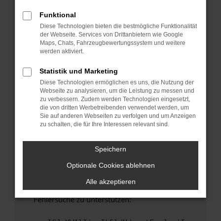
anderen Browser oder in einem privaten
Fenster?
Funktional
Diese Technologien bieten die bestmögliche Funktionalität
Starte dein Gerät neu.
der Webseite. Services von Drittanbietern wie Google
Das kann manchmal helfen, vorübergehende
Maps, Chats, Fahrzeugbewertungssystem und weitere
Probleme zu beheben.
werden aktiviert.
Stelle sicher, dass dein Browser und dein
Statistik und Marketing
Betriebssystem auf dem neuesten Stand
Diese Technologien ermöglichen es uns, die Nutzung der
sind.
Webseite zu analysieren, um die Leistung zu messen und
Veraltete Software birgt nicht nur ein
zu verbessern. Zudem werden Technologien eingesetzt,
Sicherheitsrisiko, sondern kann auch dazu
die von dritten Werbetreibenden verwendet werden, um
Sie auf anderen Webseiten zu verfolgen und um Anzeigen
führen, dass bestimmte Funktionen nicht mehr
zu schalten, die für Ihre Interessen relevant sind.
unterstützt werden.
Wende dich an den Webseitenbetreiber.
Speichern
Wenn du alle oben genannten Schritte versucht
Optionale Cookies ablehnen
hast, kontaktiere uns bitte. Wir werden
versuchen, das Problem zu beheben. Du kannst
Alle akzeptieren
uns diesen Text schicken, um uns bei der
Fehlersuche zu unterstützen: