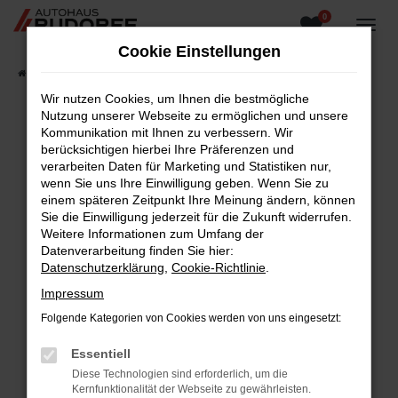
0
Zum
Hauptinhalt
Cookie Einstellungen
springen
Startseite
Fahrzeugangebote
Fahrzeugsuche
Wir nutzen Cookies, um Ihnen die bestmögliche
Nutzung unserer Webseite zu ermöglichen und unsere
Kommunikation mit Ihnen zu verbessern. Wir
berücksichtigen hierbei Ihre Präferenzen und
Fehler: Network Error
verarbeiten Daten für Marketing und Statistiken nur,
wenn Sie uns Ihre Einwilligung geben. Wenn Sie zu
Beim Laden ist ein Fehler aufgetreten.
einem späteren Zeitpunkt Ihre Meinung ändern, können
Hier sind ein paar Tipps, die dir helfen können:
Sie die Einwilligung jederzeit für die Zukunft widerrufen.
Weitere Informationen zum Umfang der
Überprüfe deine Firewall und deine
Datenverarbeitung finden Sie hier:
Internetverbindung.
Datenschutzerklärung
,
Cookie-Richtlinie
.
Laden andere Webseiten, zum Beispiel deine
Impressum
Suchmaschine?
Folgende Kategorien von Cookies werden von uns eingesetzt:
Prüfe deine Browsererweiterungen.
Manche Erweiterungen, wie Werbeblocker,
Essentiell
können das Laden bestimmter Seiten
Diese Technologien sind erforderlich, um die
verhindern. Funktioniert die Seite in einem
Kernfunktionalität der Webseite zu gewährleisten.