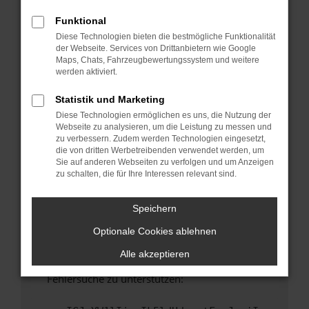
anderen Browser oder in einem privaten
Fenster?
Funktional
Diese Technologien bieten die bestmögliche Funktionalität
Starte dein Gerät neu.
der Webseite. Services von Drittanbietern wie Google
Das kann manchmal helfen, vorübergehende
Maps, Chats, Fahrzeugbewertungssystem und weitere
Probleme zu beheben.
werden aktiviert.
Stelle sicher, dass dein Browser und dein
Statistik und Marketing
Betriebssystem auf dem neuesten Stand
Diese Technologien ermöglichen es uns, die Nutzung der
sind.
Webseite zu analysieren, um die Leistung zu messen und
Veraltete Software birgt nicht nur ein
zu verbessern. Zudem werden Technologien eingesetzt,
Sicherheitsrisiko, sondern kann auch dazu
die von dritten Werbetreibenden verwendet werden, um
Sie auf anderen Webseiten zu verfolgen und um Anzeigen
führen, dass bestimmte Funktionen nicht mehr
zu schalten, die für Ihre Interessen relevant sind.
unterstützt werden.
Wende dich an den Webseitenbetreiber.
Speichern
Wenn du alle oben genannten Schritte versucht
Optionale Cookies ablehnen
hast, kontaktiere uns bitte. Wir werden
versuchen, das Problem zu beheben. Du kannst
Alle akzeptieren
uns diesen Text schicken, um uns bei der
Fehlersuche zu unterstützen: