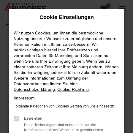
0
Zum
Hauptinhalt
Cookie Einstellungen
springen
Startseite
Fahrzeugangebote
Fahrzeugsuche
Wir nutzen Cookies, um Ihnen die bestmögliche
Nutzung unserer Webseite zu ermöglichen und unsere
Kommunikation mit Ihnen zu verbessern. Wir
berücksichtigen hierbei Ihre Präferenzen und
Fehler: Network Error
verarbeiten Daten für Marketing und Statistiken nur,
wenn Sie uns Ihre Einwilligung geben. Wenn Sie zu
Beim Laden ist ein Fehler aufgetreten.
einem späteren Zeitpunkt Ihre Meinung ändern, können
Hier sind ein paar Tipps, die dir helfen können:
Sie die Einwilligung jederzeit für die Zukunft widerrufen.
Weitere Informationen zum Umfang der
Überprüfe deine Firewall und deine
Datenverarbeitung finden Sie hier:
Internetverbindung.
Datenschutzerklärung
,
Cookie-Richtlinie
.
Laden andere Webseiten, zum Beispiel deine
Impressum
Suchmaschine?
Folgende Kategorien von Cookies werden von uns eingesetzt:
Prüfe deine Browsererweiterungen.
Manche Erweiterungen, wie Werbeblocker,
Essentiell
können das Laden bestimmter Seiten
Diese Technologien sind erforderlich, um die
verhindern. Funktioniert die Seite in einem
Kernfunktionalität der Webseite zu gewährleisten.