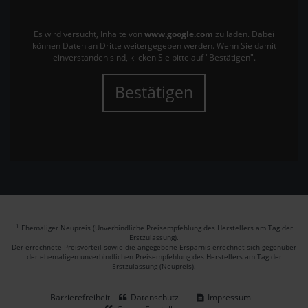
Es wird versucht, Inhalte von
www.google.com
zu laden. Dabei
können Daten an Dritte weitergegeben werden. Wenn Sie damit
einverstanden sind, klicken Sie bitte auf "Bestätigen".
Bestätigen
1
Ehemaliger Neupreis (Unverbindliche Preisempfehlung des Herstellers am Tag der
Erstzulassung).
Der errechnete Preisvorteil sowie die angegebene Ersparnis errechnet sich gegenüber
der ehemaligen unverbindlichen Preisempfehlung des Herstellers am Tag der
Erstzulassung (Neupreis).
Barrierefreiheit
Datenschutz
Impressum