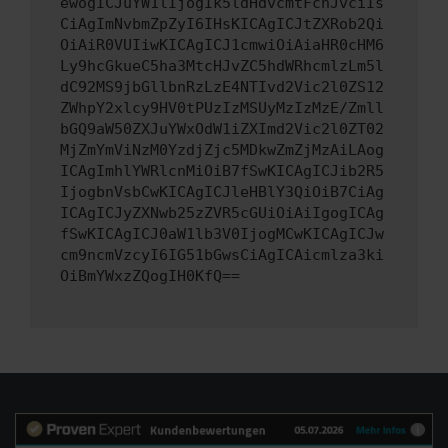
ewogICJuYW1lIjogIk5ldHdvcmtFcnJvciIs
CiAgImNvbmZpZyI6IHsKICAgICJtZXRob2Qi
OiAiR0VUIiwKICAgICJ1cmwiOiAiaHR0cHM6
Ly9hcGkueC5ha3MtcHJvZC5hdWRhcmlzLm5l
dC92MS9jbGllbnRzLzE4NTIvd2Vic2l0ZS12
ZWhpY2xlcy9HV0tPUzIzMSUyMzIzMzE/Zmll
bGQ9aW50ZXJuYWxOdW1iZXImd2Vic2l0ZT02
MjZmYmViNzM0YzdjZjc5MDkwZmZjMzAiLAog
ICAgImhlYWRlcnMiOiB7fSwKICAgICJib2R5
IjogbnVsbCwKICAgICJleHBlY3QiOiB7CiAg
ICAgICJyZXNwb25zZVR5cGUiOiAiIgogICAg
fSwKICAgICJ0aW1lb3V0IjogMCwKICAgICJw
cm9ncmVzcyI6IG51bGwsCiAgICAicmlza3ki
OiBmYWxzZQogIH0KfQ==