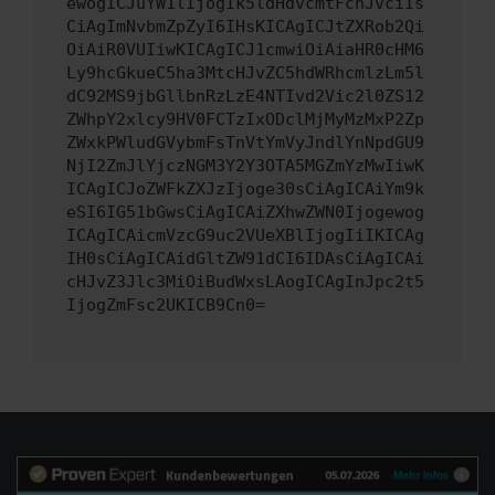
ewogICJuYW1lIjogIk5ldHdvcmtFcnJvciIs
CiAgImNvbmZpZyI6IHsKICAgICJtZXRob2Qi
OiAiR0VUIiwKICAgICJ1cmwiOiAiaHR0cHM6
Ly9hcGkueC5ha3MtcHJvZC5hdWRhcmlzLm5l
dC92MS9jbGllbnRzLzE4NTIvd2Vic2l0ZS12
ZWhpY2xlcy9HV0FCTzIxODclMjMyMzMxP2Zp
ZWxkPWludGVybmFsTnVtYmVyJndlYnNpdGU9
NjI2ZmJlYjczNGM3Y2Y3OTA5MGZmYzMwIiwK
ICAgICJoZWFkZXJzIjoge30sCiAgICAiYm9k
eSI6IG51bGwsCiAgICAiZXhwZWN0Ijogewog
ICAgICAicmVzcG9uc2VUeXBlIjogIiIKICAg
IH0sCiAgICAidGltZW91dCI6IDAsCiAgICAi
cHJvZ3Jlc3MiOiBudWxsLAogICAgInJpc2t5
IjogZmFsc2UKICB9Cn0=