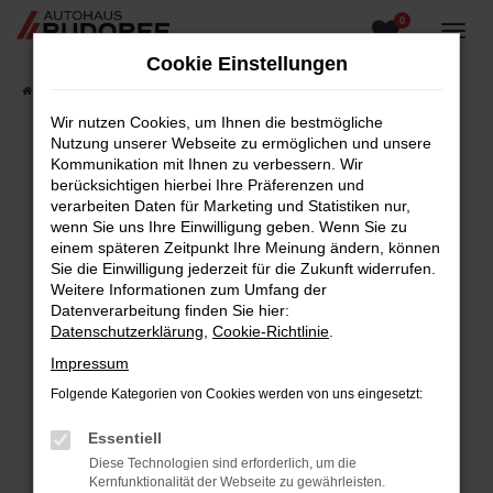
0
Zum
Hauptinhalt
Cookie Einstellungen
springen
Startseite
Fahrzeugangebote
Fahrzeugsuche
Wir nutzen Cookies, um Ihnen die bestmögliche
Nutzung unserer Webseite zu ermöglichen und unsere
Kommunikation mit Ihnen zu verbessern. Wir
berücksichtigen hierbei Ihre Präferenzen und
Fehler: Network Error
verarbeiten Daten für Marketing und Statistiken nur,
wenn Sie uns Ihre Einwilligung geben. Wenn Sie zu
Beim Laden ist ein Fehler aufgetreten.
einem späteren Zeitpunkt Ihre Meinung ändern, können
Hier sind ein paar Tipps, die dir helfen können:
Sie die Einwilligung jederzeit für die Zukunft widerrufen.
Weitere Informationen zum Umfang der
Überprüfe deine Firewall und deine
Datenverarbeitung finden Sie hier:
Internetverbindung.
Datenschutzerklärung
,
Cookie-Richtlinie
.
Laden andere Webseiten, zum Beispiel deine
Impressum
Suchmaschine?
Folgende Kategorien von Cookies werden von uns eingesetzt:
Prüfe deine Browsererweiterungen.
Manche Erweiterungen, wie Werbeblocker,
Essentiell
können das Laden bestimmter Seiten
Diese Technologien sind erforderlich, um die
verhindern. Funktioniert die Seite in einem
Kernfunktionalität der Webseite zu gewährleisten.