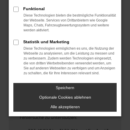
anderen Browser oder in einem privaten
Fenster?
Funktional
Diese Technologien bieten die bestmögliche Funktionalität
Starte dein Gerät neu.
der Webseite. Services von Drittanbietern wie Google
Das kann manchmal helfen, vorübergehende
Maps, Chats, Fahrzeugbewertungssystem und weitere
Probleme zu beheben.
werden aktiviert.
Stelle sicher, dass dein Browser und dein
Statistik und Marketing
Betriebssystem auf dem neuesten Stand
Diese Technologien ermöglichen es uns, die Nutzung der
sind.
Webseite zu analysieren, um die Leistung zu messen und
Veraltete Software birgt nicht nur ein
zu verbessern. Zudem werden Technologien eingesetzt,
Sicherheitsrisiko, sondern kann auch dazu
die von dritten Werbetreibenden verwendet werden, um
Sie auf anderen Webseiten zu verfolgen und um Anzeigen
führen, dass bestimmte Funktionen nicht mehr
zu schalten, die für Ihre Interessen relevant sind.
unterstützt werden.
Wende dich an den Webseitenbetreiber.
Speichern
Wenn du alle oben genannten Schritte versucht
Optionale Cookies ablehnen
hast, kontaktiere uns bitte. Wir werden
versuchen, das Problem zu beheben. Du kannst
Alle akzeptieren
uns diesen Text schicken, um uns bei der
Fehlersuche zu unterstützen: