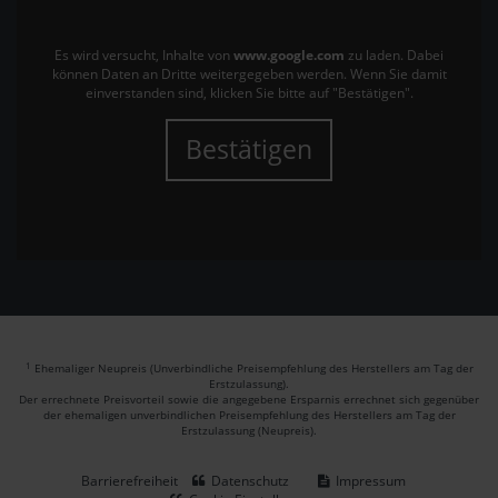
Es wird versucht, Inhalte von
www.google.com
zu laden. Dabei
können Daten an Dritte weitergegeben werden. Wenn Sie damit
einverstanden sind, klicken Sie bitte auf "Bestätigen".
Bestätigen
1
Ehemaliger Neupreis (Unverbindliche Preisempfehlung des Herstellers am Tag der
Erstzulassung).
Der errechnete Preisvorteil sowie die angegebene Ersparnis errechnet sich gegenüber
der ehemaligen unverbindlichen Preisempfehlung des Herstellers am Tag der
Erstzulassung (Neupreis).
Barrierefreiheit
Datenschutz
Impressum