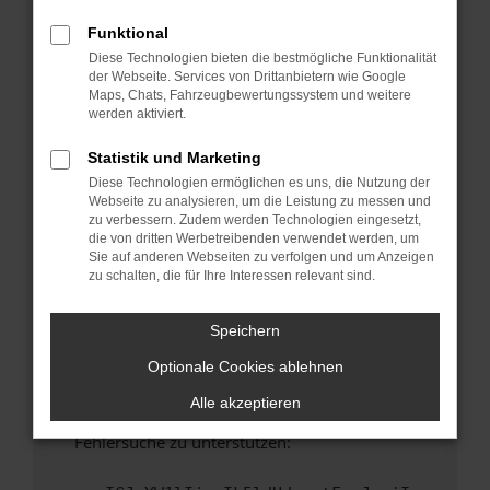
anderen Browser oder in einem privaten
Fenster?
Funktional
Diese Technologien bieten die bestmögliche Funktionalität
Starte dein Gerät neu.
der Webseite. Services von Drittanbietern wie Google
Das kann manchmal helfen, vorübergehende
Maps, Chats, Fahrzeugbewertungssystem und weitere
Probleme zu beheben.
werden aktiviert.
Stelle sicher, dass dein Browser und dein
Statistik und Marketing
Betriebssystem auf dem neuesten Stand
Diese Technologien ermöglichen es uns, die Nutzung der
sind.
Webseite zu analysieren, um die Leistung zu messen und
Veraltete Software birgt nicht nur ein
zu verbessern. Zudem werden Technologien eingesetzt,
Sicherheitsrisiko, sondern kann auch dazu
die von dritten Werbetreibenden verwendet werden, um
Sie auf anderen Webseiten zu verfolgen und um Anzeigen
führen, dass bestimmte Funktionen nicht mehr
zu schalten, die für Ihre Interessen relevant sind.
unterstützt werden.
Wende dich an den Webseitenbetreiber.
Speichern
Wenn du alle oben genannten Schritte versucht
Optionale Cookies ablehnen
hast, kontaktiere uns bitte. Wir werden
versuchen, das Problem zu beheben. Du kannst
Alle akzeptieren
uns diesen Text schicken, um uns bei der
Fehlersuche zu unterstützen: