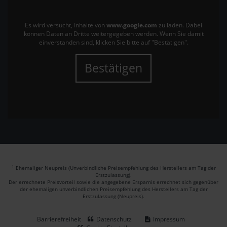
Es wird versucht, Inhalte von
www.google.com
zu laden. Dabei
können Daten an Dritte weitergegeben werden. Wenn Sie damit
einverstanden sind, klicken Sie bitte auf "Bestätigen".
Bestätigen
1
Ehemaliger Neupreis (Unverbindliche Preisempfehlung des Herstellers am Tag der
Erstzulassung).
Der errechnete Preisvorteil sowie die angegebene Ersparnis errechnet sich gegenüber
der ehemaligen unverbindlichen Preisempfehlung des Herstellers am Tag der
Erstzulassung (Neupreis).
Barrierefreiheit
Datenschutz
Impressum