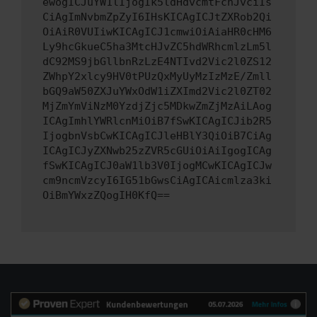
ewogICJuYW1lIjogIk5ldHdvcmtFcnJvciIs
CiAgImNvbmZpZyI6IHsKICAgICJtZXRob2Qi
OiAiR0VUIiwKICAgICJ1cmwiOiAiaHR0cHM6
Ly9hcGkueC5ha3MtcHJvZC5hdWRhcmlzLm5l
dC92MS9jbGllbnRzLzE4NTIvd2Vic2l0ZS12
ZWhpY2xlcy9HV0tPUzQxMyUyMzIzMzE/Zmll
bGQ9aW50ZXJuYWxOdW1iZXImd2Vic2l0ZT02
MjZmYmViNzM0YzdjZjc5MDkwZmZjMzAiLAog
ICAgImhlYWRlcnMiOiB7fSwKICAgICJib2R5
IjogbnVsbCwKICAgICJleHBlY3QiOiB7CiAg
ICAgICJyZXNwb25zZVR5cGUiOiAiIgogICAg
fSwKICAgICJ0aW1lb3V0IjogMCwKICAgICJw
cm9ncmVzcyI6IG51bGwsCiAgICAicmlza3ki
OiBmYWxzZQogIH0KfQ==