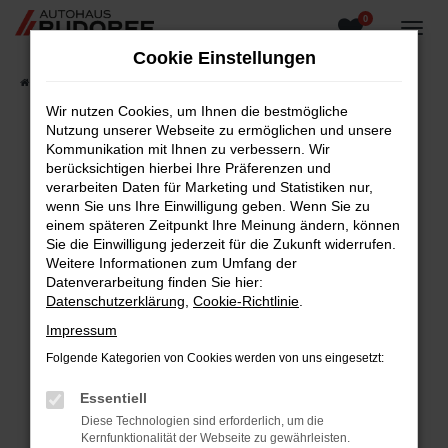
0
Zum
Hauptinhalt
Cookie Einstellungen
springen
Startseite
Fahrzeugangebote
Fahrzeugsuche
Wir nutzen Cookies, um Ihnen die bestmögliche
Nutzung unserer Webseite zu ermöglichen und unsere
Kommunikation mit Ihnen zu verbessern. Wir
berücksichtigen hierbei Ihre Präferenzen und
Fehler: Network Error
verarbeiten Daten für Marketing und Statistiken nur,
wenn Sie uns Ihre Einwilligung geben. Wenn Sie zu
Beim Laden ist ein Fehler aufgetreten.
einem späteren Zeitpunkt Ihre Meinung ändern, können
Hier sind ein paar Tipps, die dir helfen können:
Sie die Einwilligung jederzeit für die Zukunft widerrufen.
Weitere Informationen zum Umfang der
Überprüfe deine Firewall und deine
Datenverarbeitung finden Sie hier:
Internetverbindung.
Datenschutzerklärung
,
Cookie-Richtlinie
.
Laden andere Webseiten, zum Beispiel deine
Impressum
Suchmaschine?
Folgende Kategorien von Cookies werden von uns eingesetzt:
Prüfe deine Browsererweiterungen.
Manche Erweiterungen, wie Werbeblocker,
Essentiell
können das Laden bestimmter Seiten
Diese Technologien sind erforderlich, um die
verhindern. Funktioniert die Seite in einem
Kernfunktionalität der Webseite zu gewährleisten.