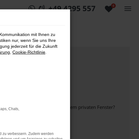
+49 4295 557
0
 Kommunikation mit Ihnen zu
stiken nur, wenn Sie uns Ihre
ung jederzeit für die Zukunft
ärung
,
Cookie-Richtlinie
.
inem anderen Browser oder in einem privaten Fenster?
Maps, Chats,
nd zu verbessern. Zudem werden