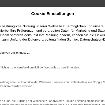
Cookie Einstellungen
ie bestmögliche Nutzung unserer Webseite zu ermöglichen und unsere
hierbei Ihre Präferenzen und verarbeiten Daten für Marketing und Stati
einem späteren Zeitpunkt Ihre Meinung ändern, können Sie die Einwillig
en zum Umfang der Datenverarbeitung finden Sie hier:
Datenschutzerkl
en von uns eingesetzt:
indung.
rlich, um die Kernfunktionalität der Webseite zu gewährleisten.
hine?
aden bestimmter Seiten verhindern. Funktioniert die Seite in e
estmögliche Funktionalität der Webseite. Services von Drittanbietern wie Google 
eitere werden aktiviert.
 zu beheben.
bssystem auf dem neuesten Stand sind.
 es uns, die Nutzung der Webseite zu analysieren, um die Leistung zu messen u