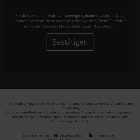
Es wird versucht, Inhalte von
www.google.com
zu laden. Dabei
können Daten an Dritte weitergegeben werden. Wenn Sie damit
einverstanden sind, klicken Sie bitte auf "Bestätigen".
Bestätigen
1
Ehemaliger Neupreis (Unverbindliche Preisempfehlung des Herstellers am Tag der
Erstzulassung).
Der errechnete Preisvorteil sowie die angegebene Ersparnis errechnet sich gegenüber
der ehemaligen unverbindlichen Preisempfehlung des Herstellers am Tag der
Erstzulassung (Neupreis).
Barrierefreiheit
Datenschutz
Impressum