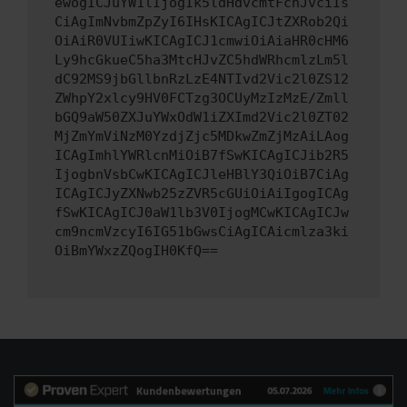
ewogICJuYW1lIjogIk5ldHdvcmtFcnJvciIs
CiAgImNvbmZpZyI6IHsKICAgICJtZXRob2Qi
OiAiR0VUIiwKICAgICJ1cmwiOiAiaHR0cHM6
Ly9hcGkueC5ha3MtcHJvZC5hdWRhcmlzLm5l
dC92MS9jbGllbnRzLzE4NTIvd2Vic2l0ZS12
ZWhpY2xlcy9HV0FCTzg3OCUyMzIzMzE/Zmll
bGQ9aW50ZXJuYWxOdW1iZXImd2Vic2l0ZT02
MjZmYmViNzM0YzdjZjc5MDkwZmZjMzAiLAog
ICAgImhlYWRlcnMiOiB7fSwKICAgICJib2R5
IjogbnVsbCwKICAgICJleHBlY3QiOiB7CiAg
ICAgICJyZXNwb25zZVR5cGUiOiAiIgogICAg
fSwKICAgICJ0aW1lb3V0IjogMCwKICAgICJw
cm9ncmVzcyI6IG51bGwsCiAgICAicmlza3ki
OiBmYWxzZQogIH0KfQ==