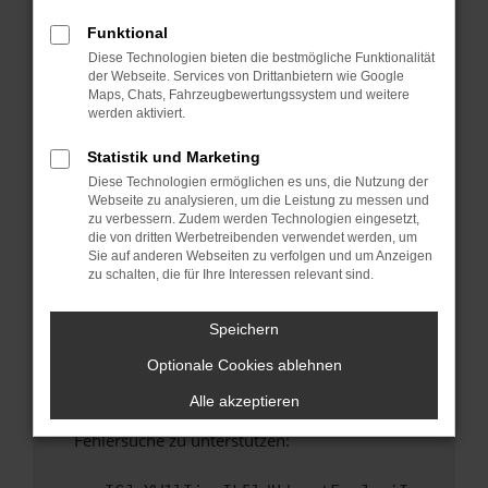
anderen Browser oder in einem privaten
Fenster?
Funktional
Diese Technologien bieten die bestmögliche Funktionalität
Starte dein Gerät neu.
der Webseite. Services von Drittanbietern wie Google
Das kann manchmal helfen, vorübergehende
Maps, Chats, Fahrzeugbewertungssystem und weitere
Probleme zu beheben.
werden aktiviert.
Stelle sicher, dass dein Browser und dein
Statistik und Marketing
Betriebssystem auf dem neuesten Stand
Diese Technologien ermöglichen es uns, die Nutzung der
sind.
Webseite zu analysieren, um die Leistung zu messen und
Veraltete Software birgt nicht nur ein
zu verbessern. Zudem werden Technologien eingesetzt,
Sicherheitsrisiko, sondern kann auch dazu
die von dritten Werbetreibenden verwendet werden, um
Sie auf anderen Webseiten zu verfolgen und um Anzeigen
führen, dass bestimmte Funktionen nicht mehr
zu schalten, die für Ihre Interessen relevant sind.
unterstützt werden.
Wende dich an den Webseitenbetreiber.
Speichern
Wenn du alle oben genannten Schritte versucht
Optionale Cookies ablehnen
hast, kontaktiere uns bitte. Wir werden
versuchen, das Problem zu beheben. Du kannst
Alle akzeptieren
uns diesen Text schicken, um uns bei der
Fehlersuche zu unterstützen: