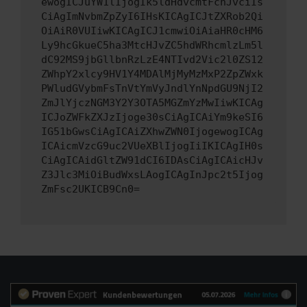
ewogICJuYW1lIjogIk5ldHdvcmtFcnJvciIs
CiAgImNvbmZpZyI6IHsKICAgICJtZXRob2Qi
OiAiR0VUIiwKICAgICJ1cmwiOiAiaHR0cHM6
Ly9hcGkueC5ha3MtcHJvZC5hdWRhcmlzLm5l
dC92MS9jbGllbnRzLzE4NTIvd2Vic2l0ZS12
ZWhpY2xlcy9HV1Y4MDAlMjMyMzMxP2ZpZWxk
PWludGVybmFsTnVtYmVyJndlYnNpdGU9NjI2
ZmJlYjczNGM3Y2Y3OTA5MGZmYzMwIiwKICAg
ICJoZWFkZXJzIjoge30sCiAgICAiYm9keSI6
IG51bGwsCiAgICAiZXhwZWN0IjogewogICAg
ICAicmVzcG9uc2VUeXBlIjogIiIKICAgIH0s
CiAgICAidGltZW91dCI6IDAsCiAgICAicHJv
Z3Jlc3MiOiBudWxsLAogICAgInJpc2t5Ijog
ZmFsc2UKICB9Cn0=