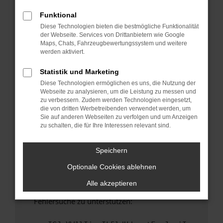
anderen Browser oder in einem privaten
Fenster?
Funktional
Diese Technologien bieten die bestmögliche Funktionalität
Starte dein Gerät neu.
der Webseite. Services von Drittanbietern wie Google
Das kann manchmal helfen, vorübergehende
Maps, Chats, Fahrzeugbewertungssystem und weitere
Probleme zu beheben.
werden aktiviert.
Stelle sicher, dass dein Browser und dein
Statistik und Marketing
Betriebssystem auf dem neuesten Stand
Diese Technologien ermöglichen es uns, die Nutzung der
sind.
Webseite zu analysieren, um die Leistung zu messen und
Veraltete Software birgt nicht nur ein
zu verbessern. Zudem werden Technologien eingesetzt,
Sicherheitsrisiko, sondern kann auch dazu
die von dritten Werbetreibenden verwendet werden, um
Sie auf anderen Webseiten zu verfolgen und um Anzeigen
führen, dass bestimmte Funktionen nicht mehr
zu schalten, die für Ihre Interessen relevant sind.
unterstützt werden.
Wende dich an den Webseitenbetreiber.
Speichern
Wenn du alle oben genannten Schritte versucht
Optionale Cookies ablehnen
hast, kontaktiere uns bitte. Wir werden
versuchen, das Problem zu beheben. Du kannst
Alle akzeptieren
uns diesen Text schicken, um uns bei der
Fehlersuche zu unterstützen: