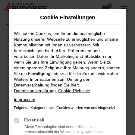
0
Zum
Hauptinhalt
Cookie Einstellungen
springen
Startseite
Fahrzeugangebote
Fahrzeugsuche
Wir nutzen Cookies, um Ihnen die bestmögliche
Nutzung unserer Webseite zu ermöglichen und unsere
Kommunikation mit Ihnen zu verbessern. Wir
berücksichtigen hierbei Ihre Präferenzen und
Fehler: Network Error
verarbeiten Daten für Marketing und Statistiken nur,
wenn Sie uns Ihre Einwilligung geben. Wenn Sie zu
Beim Laden ist ein Fehler aufgetreten.
einem späteren Zeitpunkt Ihre Meinung ändern, können
Hier sind ein paar Tipps, die dir helfen können:
Sie die Einwilligung jederzeit für die Zukunft widerrufen.
Weitere Informationen zum Umfang der
Überprüfe deine Firewall und deine
Datenverarbeitung finden Sie hier:
Internetverbindung.
Datenschutzerklärung
,
Cookie-Richtlinie
.
Laden andere Webseiten, zum Beispiel deine
Impressum
Suchmaschine?
Folgende Kategorien von Cookies werden von uns eingesetzt:
Prüfe deine Browsererweiterungen.
Manche Erweiterungen, wie Werbeblocker,
Essentiell
können das Laden bestimmter Seiten
Diese Technologien sind erforderlich, um die
verhindern. Funktioniert die Seite in einem
Kernfunktionalität der Webseite zu gewährleisten.