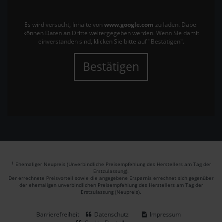
Es wird versucht, Inhalte von
www.google.com
zu laden. Dabei
können Daten an Dritte weitergegeben werden. Wenn Sie damit
einverstanden sind, klicken Sie bitte auf "Bestätigen".
Bestätigen
1
Ehemaliger Neupreis (Unverbindliche Preisempfehlung des Herstellers am Tag der
Erstzulassung).
Der errechnete Preisvorteil sowie die angegebene Ersparnis errechnet sich gegenüber
der ehemaligen unverbindlichen Preisempfehlung des Herstellers am Tag der
Erstzulassung (Neupreis).
Barrierefreiheit
Datenschutz
Impressum