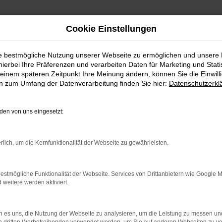
Cookie Einstellungen
ie bestmögliche Nutzung unserer Webseite zu ermöglichen und unsere
hierbei Ihre Präferenzen und verarbeiten Daten für Marketing und Stati
einem späteren Zeitpunkt Ihre Meinung ändern, können Sie die Einwillig
en zum Umfang der Datenverarbeitung finden Sie hier:
Datenschutzerkl
en von uns eingesetzt:
indung.
rlich, um die Kernfunktionalität der Webseite zu gewährleisten.
hine?
aden bestimmter Seiten verhindern. Funktioniert die Seite in e
estmögliche Funktionalität der Webseite. Services von Drittanbietern wie Google 
eitere werden aktiviert.
 zu beheben.
bssystem auf dem neuesten Stand sind.
 es uns, die Nutzung der Webseite zu analysieren, um die Leistung zu messen u