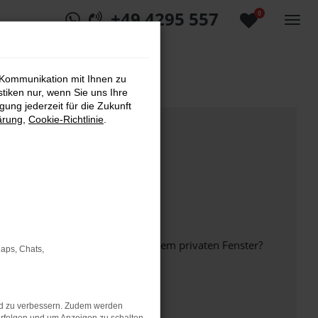
+49 4295 557
0
 Kommunikation mit Ihnen zu
stiken nur, wenn Sie uns Ihre
ung jederzeit für die Zukunft
ärung
,
Cookie-Richtlinie
.
inem anderen Browser oder in einem privaten Fenster?
Maps, Chats,
nd zu verbessern. Zudem werden