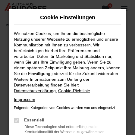
0
Zum
Hauptinhalt
Cookie Einstellungen
springen
Startseite
Fahrzeugangebote
Fahrzeugsuche
Wir nutzen Cookies, um Ihnen die bestmögliche
Nutzung unserer Webseite zu ermöglichen und unsere
Kommunikation mit Ihnen zu verbessern. Wir
berücksichtigen hierbei Ihre Präferenzen und
Fehler: Network Error
verarbeiten Daten für Marketing und Statistiken nur,
wenn Sie uns Ihre Einwilligung geben. Wenn Sie zu
Beim Laden ist ein Fehler aufgetreten.
einem späteren Zeitpunkt Ihre Meinung ändern, können
Hier sind ein paar Tipps, die dir helfen können:
Sie die Einwilligung jederzeit für die Zukunft widerrufen.
Weitere Informationen zum Umfang der
Überprüfe deine Firewall und deine
Datenverarbeitung finden Sie hier:
Internetverbindung.
Datenschutzerklärung
,
Cookie-Richtlinie
.
Laden andere Webseiten, zum Beispiel deine
Impressum
Suchmaschine?
Folgende Kategorien von Cookies werden von uns eingesetzt:
Prüfe deine Browsererweiterungen.
Manche Erweiterungen, wie Werbeblocker,
Essentiell
können das Laden bestimmter Seiten
Diese Technologien sind erforderlich, um die
verhindern. Funktioniert die Seite in einem
Kernfunktionalität der Webseite zu gewährleisten.