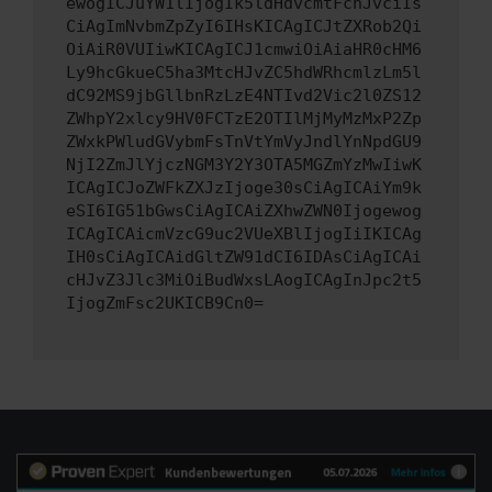
ewogICJuYW1lIjogIk5ldHdvcmtFcnJvciIs
CiAgImNvbmZpZyI6IHsKICAgICJtZXRob2Qi
OiAiR0VUIiwKICAgICJ1cmwiOiAiaHR0cHM6
Ly9hcGkueC5ha3MtcHJvZC5hdWRhcmlzLm5l
dC92MS9jbGllbnRzLzE4NTIvd2Vic2l0ZS12
ZWhpY2xlcy9HV0FCTzE2OTIlMjMyMzMxP2Zp
ZWxkPWludGVybmFsTnVtYmVyJndlYnNpdGU9
NjI2ZmJlYjczNGM3Y2Y3OTA5MGZmYzMwIiwK
ICAgICJoZWFkZXJzIjoge30sCiAgICAiYm9k
eSI6IG51bGwsCiAgICAiZXhwZWN0Ijogewog
ICAgICAicmVzcG9uc2VUeXBlIjogIiIKICAg
IH0sCiAgICAidGltZW91dCI6IDAsCiAgICAi
cHJvZ3Jlc3MiOiBudWxsLAogICAgInJpc2t5
IjogZmFsc2UKICB9Cn0=