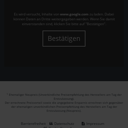
Es wird versucht, Inhalte von
www.google.com
zu laden. Dabei
können Daten an Dritte weitergegeben werden. Wenn Sie damit
einverstanden sind, klicken Sie bitte auf "Bestätigen".
Bestätigen
1
Ehemaliger Neupreis (Unverbindliche Preisempfehlung des Herstellers am Tag der
Erstzulassung).
Der errechnete Preisvorteil sowie die angegebene Ersparnis errechnet sich gegenüber
der ehemaligen unverbindlichen Preisempfehlung des Herstellers am Tag der
Erstzulassung (Neupreis).
Barrierefreiheit
Datenschutz
Impressum