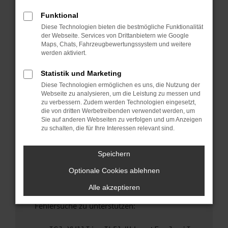
anderen Browser oder in einem privaten
Fenster?
Funktional
Diese Technologien bieten die bestmögliche Funktionalität
Starte dein Gerät neu.
der Webseite. Services von Drittanbietern wie Google
Das kann manchmal helfen, vorübergehende
Maps, Chats, Fahrzeugbewertungssystem und weitere
Probleme zu beheben.
werden aktiviert.
Stelle sicher, dass dein Browser und dein
Statistik und Marketing
Betriebssystem auf dem neuesten Stand
Diese Technologien ermöglichen es uns, die Nutzung der
sind.
Webseite zu analysieren, um die Leistung zu messen und
Veraltete Software birgt nicht nur ein
zu verbessern. Zudem werden Technologien eingesetzt,
Sicherheitsrisiko, sondern kann auch dazu
die von dritten Werbetreibenden verwendet werden, um
Sie auf anderen Webseiten zu verfolgen und um Anzeigen
führen, dass bestimmte Funktionen nicht mehr
zu schalten, die für Ihre Interessen relevant sind.
unterstützt werden.
Wende dich an den Webseitenbetreiber.
Speichern
Wenn du alle oben genannten Schritte versucht
Optionale Cookies ablehnen
hast, kontaktiere uns bitte. Wir werden
versuchen, das Problem zu beheben. Du kannst
Alle akzeptieren
uns diesen Text schicken, um uns bei der
Fehlersuche zu unterstützen: