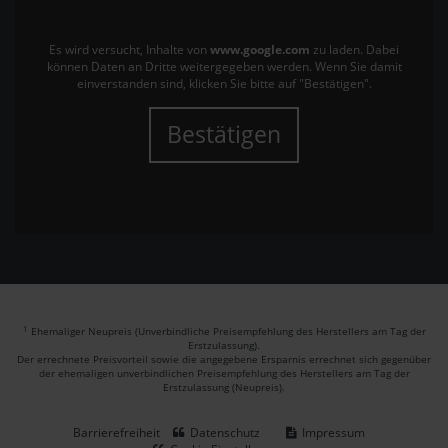
Es wird versucht, Inhalte von
www.google.com
zu laden. Dabei
können Daten an Dritte weitergegeben werden. Wenn Sie damit
einverstanden sind, klicken Sie bitte auf "Bestätigen".
Bestätigen
1
Ehemaliger Neupreis (Unverbindliche Preisempfehlung des Herstellers am Tag der
Erstzulassung).
Der errechnete Preisvorteil sowie die angegebene Ersparnis errechnet sich gegenüber
der ehemaligen unverbindlichen Preisempfehlung des Herstellers am Tag der
Erstzulassung (Neupreis).
Barrierefreiheit
Datenschutz
Impressum