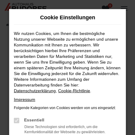
0
Zum
Hauptinhalt
Cookie Einstellungen
springen
Startseite
Fahrzeugangebote
Fahrzeugsuche
Wir nutzen Cookies, um Ihnen die bestmögliche
Nutzung unserer Webseite zu ermöglichen und unsere
Kommunikation mit Ihnen zu verbessern. Wir
berücksichtigen hierbei Ihre Präferenzen und
Fehler: Network Error
verarbeiten Daten für Marketing und Statistiken nur,
wenn Sie uns Ihre Einwilligung geben. Wenn Sie zu
Beim Laden ist ein Fehler aufgetreten.
einem späteren Zeitpunkt Ihre Meinung ändern, können
Hier sind ein paar Tipps, die dir helfen können:
Sie die Einwilligung jederzeit für die Zukunft widerrufen.
Weitere Informationen zum Umfang der
Überprüfe deine Firewall und deine
Datenverarbeitung finden Sie hier:
Internetverbindung.
Datenschutzerklärung
,
Cookie-Richtlinie
.
Laden andere Webseiten, zum Beispiel deine
Impressum
Suchmaschine?
Folgende Kategorien von Cookies werden von uns eingesetzt:
Prüfe deine Browsererweiterungen.
Manche Erweiterungen, wie Werbeblocker,
Essentiell
können das Laden bestimmter Seiten
Diese Technologien sind erforderlich, um die
verhindern. Funktioniert die Seite in einem
Kernfunktionalität der Webseite zu gewährleisten.