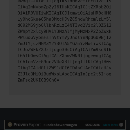
ewogICJuYW1lIjogIk5ldHdvcmtFcnJvciIs
CiAgImNvbmZpZyI6IHsKICAgICJtZXRob2Qi
OiAiR0VUIiwKICAgICJ1cmwiOiAiaHR0cHM6
Ly9hcGkueC5ha3MtcHJvZC5hdWRhcmlzLm5l
dC92MS9jbGllbnRzLzE4NTIvd2Vic2l0ZS12
ZWhpY2xlcy9HV1Y3NzAlMjMyMzMxP2ZpZWxk
PWludGVybmFsTnVtYmVyJndlYnNpdGU9NjI2
ZmJlYjczNGM3Y2Y3OTA5MGZmYzMwIiwKICAg
ICJoZWFkZXJzIjoge30sCiAgICAiYm9keSI6
IG51bGwsCiAgICAiZXhwZWN0IjogewogICAg
ICAicmVzcG9uc2VUeXBlIjogIiIKICAgIH0s
CiAgICAidGltZW91dCI6IDAsCiAgICAicHJv
Z3Jlc3MiOiBudWxsLAogICAgInJpc2t5Ijog
ZmFsc2UKICB9Cn0=