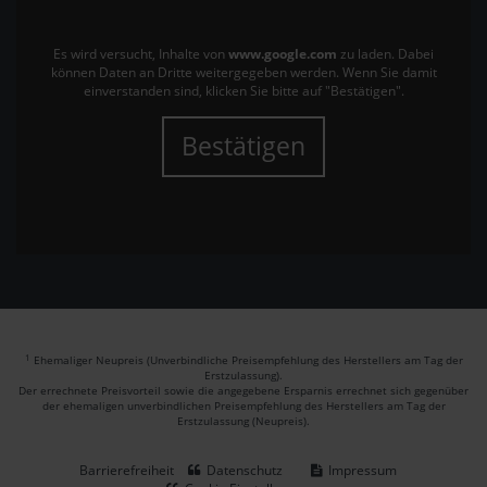
Es wird versucht, Inhalte von
www.google.com
zu laden. Dabei
können Daten an Dritte weitergegeben werden. Wenn Sie damit
einverstanden sind, klicken Sie bitte auf "Bestätigen".
Bestätigen
1
Ehemaliger Neupreis (Unverbindliche Preisempfehlung des Herstellers am Tag der
Erstzulassung).
Der errechnete Preisvorteil sowie die angegebene Ersparnis errechnet sich gegenüber
der ehemaligen unverbindlichen Preisempfehlung des Herstellers am Tag der
Erstzulassung (Neupreis).
Barrierefreiheit
Datenschutz
Impressum