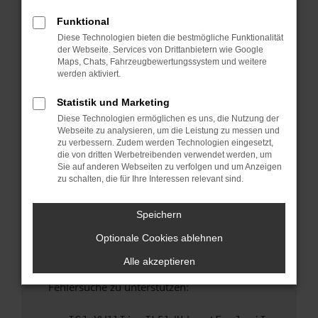
anderen Browser oder in einem privaten
Fenster?
Funktional
Diese Technologien bieten die bestmögliche Funktionalität
Starte dein Gerät neu.
der Webseite. Services von Drittanbietern wie Google
Das kann manchmal helfen, vorübergehende
Maps, Chats, Fahrzeugbewertungssystem und weitere
Probleme zu beheben.
werden aktiviert.
Stelle sicher, dass dein Browser und dein
Statistik und Marketing
Betriebssystem auf dem neuesten Stand
Diese Technologien ermöglichen es uns, die Nutzung der
sind.
Webseite zu analysieren, um die Leistung zu messen und
Veraltete Software birgt nicht nur ein
zu verbessern. Zudem werden Technologien eingesetzt,
Sicherheitsrisiko, sondern kann auch dazu
die von dritten Werbetreibenden verwendet werden, um
Sie auf anderen Webseiten zu verfolgen und um Anzeigen
führen, dass bestimmte Funktionen nicht mehr
zu schalten, die für Ihre Interessen relevant sind.
unterstützt werden.
Wende dich an den Webseitenbetreiber.
Speichern
Wenn du alle oben genannten Schritte versucht
Optionale Cookies ablehnen
hast, kontaktiere uns bitte. Wir werden
versuchen, das Problem zu beheben. Du kannst
Alle akzeptieren
uns diesen Text schicken, um uns bei der
Fehlersuche zu unterstützen: