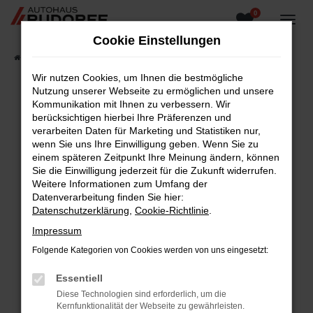
0
Zum
Hauptinhalt
Cookie Einstellungen
springen
Startseite
Fahrzeugangebote
Fahrzeugsuche
Wir nutzen Cookies, um Ihnen die bestmögliche
Nutzung unserer Webseite zu ermöglichen und unsere
Kommunikation mit Ihnen zu verbessern. Wir
berücksichtigen hierbei Ihre Präferenzen und
Fehler: Network Error
verarbeiten Daten für Marketing und Statistiken nur,
wenn Sie uns Ihre Einwilligung geben. Wenn Sie zu
Beim Laden ist ein Fehler aufgetreten.
einem späteren Zeitpunkt Ihre Meinung ändern, können
Hier sind ein paar Tipps, die dir helfen können:
Sie die Einwilligung jederzeit für die Zukunft widerrufen.
Weitere Informationen zum Umfang der
Überprüfe deine Firewall und deine
Datenverarbeitung finden Sie hier:
Internetverbindung.
Datenschutzerklärung
,
Cookie-Richtlinie
.
Laden andere Webseiten, zum Beispiel deine
Impressum
Suchmaschine?
Folgende Kategorien von Cookies werden von uns eingesetzt:
Prüfe deine Browsererweiterungen.
Manche Erweiterungen, wie Werbeblocker,
Essentiell
können das Laden bestimmter Seiten
Diese Technologien sind erforderlich, um die
verhindern. Funktioniert die Seite in einem
Kernfunktionalität der Webseite zu gewährleisten.