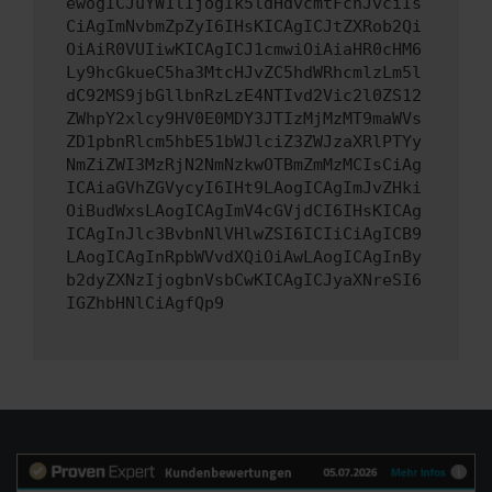
ewogICJuYW1lIjogIk5ldHdvcmtFcnJvciIs
CiAgImNvbmZpZyI6IHsKICAgICJtZXRob2Qi
OiAiR0VUIiwKICAgICJ1cmwiOiAiaHR0cHM6
Ly9hcGkueC5ha3MtcHJvZC5hdWRhcmlzLm5l
dC92MS9jbGllbnRzLzE4NTIvd2Vic2l0ZS12
ZWhpY2xlcy9HV0E0MDY3JTIzMjMzMT9maWVs
ZD1pbnRlcm5hbE51bWJlciZ3ZWJzaXRlPTYy
NmZiZWI3MzRjN2NmNzkwOTBmZmMzMCIsCiAg
ICAiaGVhZGVycyI6IHt9LAogICAgImJvZHki
OiBudWxsLAogICAgImV4cGVjdCI6IHsKICAg
ICAgInJlc3BvbnNlVHlwZSI6ICIiCiAgICB9
LAogICAgInRpbWVvdXQiOiAwLAogICAgInBy
b2dyZXNzIjogbnVsbCwKICAgICJyaXNreSI6
IGZhbHNlCiAgfQp9