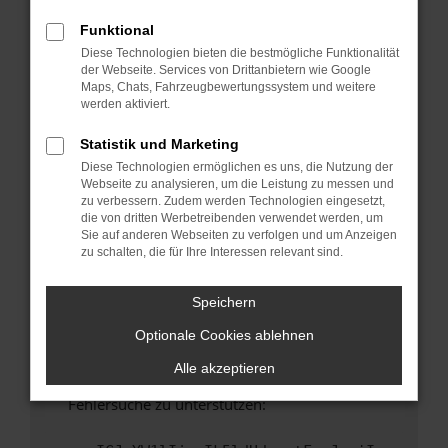
anderen Browser oder in einem privaten
Fenster?
Funktional
Diese Technologien bieten die bestmögliche Funktionalität
Starte dein Gerät neu.
der Webseite. Services von Drittanbietern wie Google
Das kann manchmal helfen, vorübergehende
Maps, Chats, Fahrzeugbewertungssystem und weitere
Probleme zu beheben.
werden aktiviert.
Stelle sicher, dass dein Browser und dein
Statistik und Marketing
Betriebssystem auf dem neuesten Stand
Diese Technologien ermöglichen es uns, die Nutzung der
sind.
Webseite zu analysieren, um die Leistung zu messen und
Veraltete Software birgt nicht nur ein
zu verbessern. Zudem werden Technologien eingesetzt,
Sicherheitsrisiko, sondern kann auch dazu
die von dritten Werbetreibenden verwendet werden, um
Sie auf anderen Webseiten zu verfolgen und um Anzeigen
führen, dass bestimmte Funktionen nicht mehr
zu schalten, die für Ihre Interessen relevant sind.
unterstützt werden.
Wende dich an den Webseitenbetreiber.
Speichern
Wenn du alle oben genannten Schritte versucht
Optionale Cookies ablehnen
hast, kontaktiere uns bitte. Wir werden
versuchen, das Problem zu beheben. Du kannst
Alle akzeptieren
uns diesen Text schicken, um uns bei der
Fehlersuche zu unterstützen: