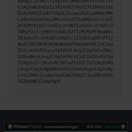
ewogICJuYW1lIjogIk5ldHdvcmtFcnJvciIs
CiAgImNvbmZpZyI6IHsKICAgICJtZXRob2Qi
OiAiR0VUIiwKICAgICJ1cmwiOiAiaHR0cHM6
Ly9hcGkueC5ha3MtcHJvZC5hdWRhcmlzLm5l
dC92MS9jbGllbnRzLzE4NTIvd2Vic2l0ZS12
ZWhpY2xlcy9HV1YxODc0JTIzMjMzMT9maWVs
ZD1pbnRlcm5hbE51bWJlciZ3ZWJzaXRlPTYy
NmZiZWI3MzRjN2NmNzkwOTBmZmMzMCIsCiAg
ICAiaGVhZGVycyI6IHt9LAogICAgImJvZHki
OiBudWxsLAogICAgImV4cGVjdCI6IHsKICAg
ICAgInJlc3BvbnNlVHlwZSI6ICIiCiAgICB9
LAogICAgInRpbWVvdXQiOiAwLAogICAgInBy
b2dyZXNzIjogbnVsbCwKICAgICJyaXNreSI6
IGZhbHNlCiAgfQp9