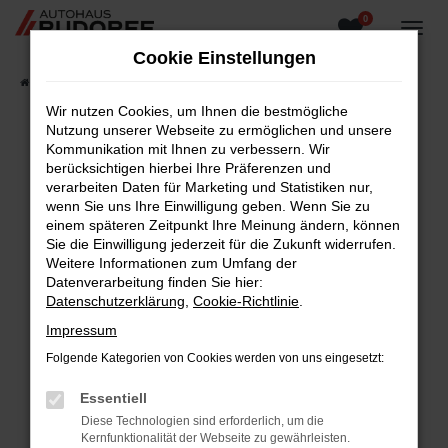
0
Zum
Hauptinhalt
Cookie Einstellungen
springen
Startseite
Fahrzeugangebote
Fahrzeugsuche
Wir nutzen Cookies, um Ihnen die bestmögliche
Nutzung unserer Webseite zu ermöglichen und unsere
Kommunikation mit Ihnen zu verbessern. Wir
berücksichtigen hierbei Ihre Präferenzen und
Fehler: Network Error
verarbeiten Daten für Marketing und Statistiken nur,
wenn Sie uns Ihre Einwilligung geben. Wenn Sie zu
Beim Laden ist ein Fehler aufgetreten.
einem späteren Zeitpunkt Ihre Meinung ändern, können
Hier sind ein paar Tipps, die dir helfen können:
Sie die Einwilligung jederzeit für die Zukunft widerrufen.
Weitere Informationen zum Umfang der
Überprüfe deine Firewall und deine
Datenverarbeitung finden Sie hier:
Internetverbindung.
Datenschutzerklärung
,
Cookie-Richtlinie
.
Laden andere Webseiten, zum Beispiel deine
Impressum
Suchmaschine?
Folgende Kategorien von Cookies werden von uns eingesetzt:
Prüfe deine Browsererweiterungen.
Manche Erweiterungen, wie Werbeblocker,
Essentiell
können das Laden bestimmter Seiten
Diese Technologien sind erforderlich, um die
verhindern. Funktioniert die Seite in einem
Kernfunktionalität der Webseite zu gewährleisten.