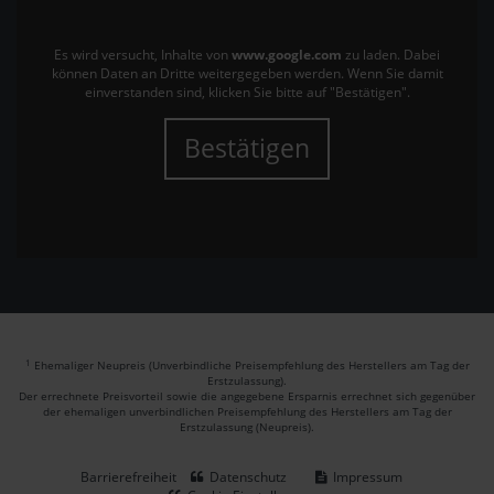
Es wird versucht, Inhalte von
www.google.com
zu laden. Dabei
können Daten an Dritte weitergegeben werden. Wenn Sie damit
einverstanden sind, klicken Sie bitte auf "Bestätigen".
Bestätigen
1
Ehemaliger Neupreis (Unverbindliche Preisempfehlung des Herstellers am Tag der
Erstzulassung).
Der errechnete Preisvorteil sowie die angegebene Ersparnis errechnet sich gegenüber
der ehemaligen unverbindlichen Preisempfehlung des Herstellers am Tag der
Erstzulassung (Neupreis).
Barrierefreiheit
Datenschutz
Impressum