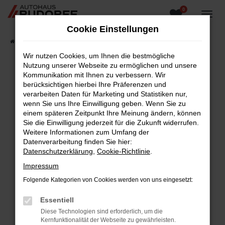
0
Zum
Hauptinhalt
Cookie Einstellungen
springen
Startseite
Fahrzeugangebote
Fahrzeugsuche
Wir nutzen Cookies, um Ihnen die bestmögliche
Nutzung unserer Webseite zu ermöglichen und unsere
Kommunikation mit Ihnen zu verbessern. Wir
berücksichtigen hierbei Ihre Präferenzen und
Fehler: Network Error
verarbeiten Daten für Marketing und Statistiken nur,
wenn Sie uns Ihre Einwilligung geben. Wenn Sie zu
Beim Laden ist ein Fehler aufgetreten.
einem späteren Zeitpunkt Ihre Meinung ändern, können
Hier sind ein paar Tipps, die dir helfen können:
Sie die Einwilligung jederzeit für die Zukunft widerrufen.
Weitere Informationen zum Umfang der
Überprüfe deine Firewall und deine
Datenverarbeitung finden Sie hier:
Internetverbindung.
Datenschutzerklärung
,
Cookie-Richtlinie
.
Laden andere Webseiten, zum Beispiel deine
Impressum
Suchmaschine?
Folgende Kategorien von Cookies werden von uns eingesetzt:
Prüfe deine Browsererweiterungen.
Manche Erweiterungen, wie Werbeblocker,
Essentiell
können das Laden bestimmter Seiten
Diese Technologien sind erforderlich, um die
verhindern. Funktioniert die Seite in einem
Kernfunktionalität der Webseite zu gewährleisten.