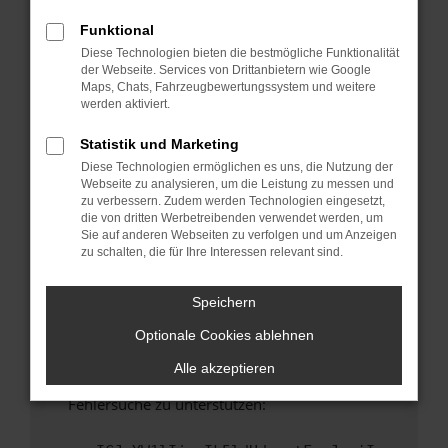
anderen Browser oder in einem privaten
Fenster?
Funktional
Diese Technologien bieten die bestmögliche Funktionalität
Starte dein Gerät neu.
der Webseite. Services von Drittanbietern wie Google
Das kann manchmal helfen, vorübergehende
Maps, Chats, Fahrzeugbewertungssystem und weitere
Probleme zu beheben.
werden aktiviert.
Stelle sicher, dass dein Browser und dein
Statistik und Marketing
Betriebssystem auf dem neuesten Stand
Diese Technologien ermöglichen es uns, die Nutzung der
sind.
Webseite zu analysieren, um die Leistung zu messen und
Veraltete Software birgt nicht nur ein
zu verbessern. Zudem werden Technologien eingesetzt,
Sicherheitsrisiko, sondern kann auch dazu
die von dritten Werbetreibenden verwendet werden, um
Sie auf anderen Webseiten zu verfolgen und um Anzeigen
führen, dass bestimmte Funktionen nicht mehr
zu schalten, die für Ihre Interessen relevant sind.
unterstützt werden.
Wende dich an den Webseitenbetreiber.
Speichern
Wenn du alle oben genannten Schritte versucht
Optionale Cookies ablehnen
hast, kontaktiere uns bitte. Wir werden
versuchen, das Problem zu beheben. Du kannst
Alle akzeptieren
uns diesen Text schicken, um uns bei der
Fehlersuche zu unterstützen: