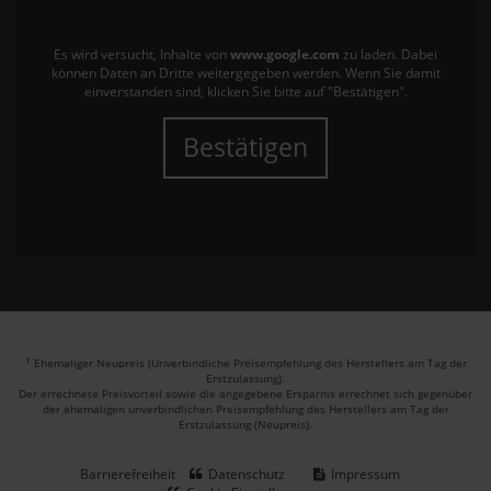
Es wird versucht, Inhalte von
www.google.com
zu laden. Dabei
können Daten an Dritte weitergegeben werden. Wenn Sie damit
einverstanden sind, klicken Sie bitte auf "Bestätigen".
Bestätigen
1
Ehemaliger Neupreis (Unverbindliche Preisempfehlung des Herstellers am Tag der
Erstzulassung).
Der errechnete Preisvorteil sowie die angegebene Ersparnis errechnet sich gegenüber
der ehemaligen unverbindlichen Preisempfehlung des Herstellers am Tag der
Erstzulassung (Neupreis).
Barrierefreiheit
Datenschutz
Impressum