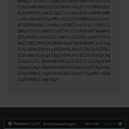
ewogICJuYW1lIjogIk5ldHdvcmtFcnJvciIs
CiAgImNvbmZpZyI6IHsKICAgICJtZXRob2Qi
OiAiR0VUIiwKICAgICJ1cmwiOiAiaHR0cHM6
Ly9hcGkueC5ha3MtcHJvZC5hdWRhcmlzLm5l
dC92MS9jbGllbnRzLzE4NTIvd2Vic2l0ZS12
ZWhpY2xlcy9HV1YyOTY4JTIzMjMzMT9maWVs
ZD1pbnRlcm5hbE51bWJlciZ3ZWJzaXRlPTYy
NmZiZWI3MzRjN2NmNzkwOTBmZmMzMCIsCiAg
ICAiaGVhZGVycyI6IHt9LAogICAgImJvZHki
OiBudWxsLAogICAgImV4cGVjdCI6IHsKICAg
ICAgInJlc3BvbnNlVHlwZSI6ICIiCiAgICB9
LAogICAgInRpbWVvdXQiOiAwLAogICAgInBy
b2dyZXNzIjogbnVsbCwKICAgICJyaXNreSI6
IGZhbHNlCiAgfQp9