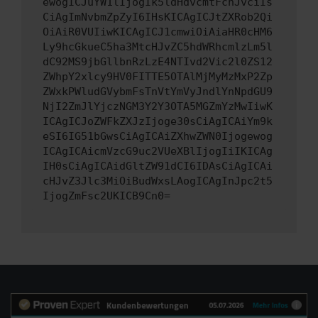
ewogICJuYW1lIjogIk5ldHdvcmtFcnJvciIs
CiAgImNvbmZpZyI6IHsKICAgICJtZXRob2Qi
OiAiR0VUIiwKICAgICJ1cmwiOiAiaHR0cHM6
Ly9hcGkueC5ha3MtcHJvZC5hdWRhcmlzLm5l
dC92MS9jbGllbnRzLzE4NTIvd2Vic2l0ZS12
ZWhpY2xlcy9HV0FITTE5OTAlMjMyMzMxP2Zp
ZWxkPWludGVybmFsTnVtYmVyJndlYnNpdGU9
NjI2ZmJlYjczNGM3Y2Y3OTA5MGZmYzMwIiwK
ICAgICJoZWFkZXJzIjoge30sCiAgICAiYm9k
eSI6IG51bGwsCiAgICAiZXhwZWN0Ijogewog
ICAgICAicmVzcG9uc2VUeXBlIjogIiIKICAg
IH0sCiAgICAidGltZW91dCI6IDAsCiAgICAi
cHJvZ3Jlc3MiOiBudWxsLAogICAgInJpc2t5
IjogZmFsc2UKICB9Cn0=