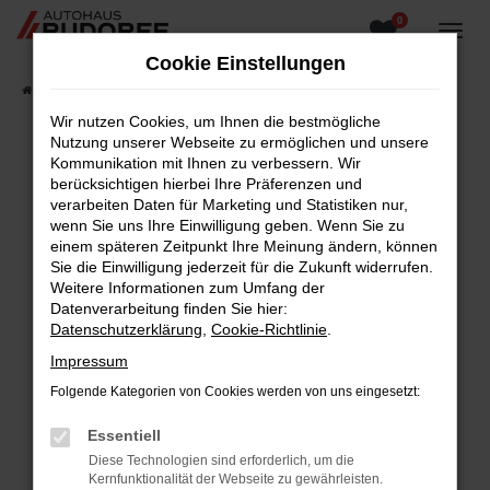
0
Zum
Hauptinhalt
Cookie Einstellungen
springen
Startseite
Fahrzeugangebote
Fahrzeugsuche
Wir nutzen Cookies, um Ihnen die bestmögliche
Nutzung unserer Webseite zu ermöglichen und unsere
Kommunikation mit Ihnen zu verbessern. Wir
berücksichtigen hierbei Ihre Präferenzen und
Fehler: Network Error
verarbeiten Daten für Marketing und Statistiken nur,
wenn Sie uns Ihre Einwilligung geben. Wenn Sie zu
Beim Laden ist ein Fehler aufgetreten.
einem späteren Zeitpunkt Ihre Meinung ändern, können
Hier sind ein paar Tipps, die dir helfen können:
Sie die Einwilligung jederzeit für die Zukunft widerrufen.
Weitere Informationen zum Umfang der
Überprüfe deine Firewall und deine
Datenverarbeitung finden Sie hier:
Internetverbindung.
Datenschutzerklärung
,
Cookie-Richtlinie
.
Laden andere Webseiten, zum Beispiel deine
Impressum
Suchmaschine?
Folgende Kategorien von Cookies werden von uns eingesetzt:
Prüfe deine Browsererweiterungen.
Manche Erweiterungen, wie Werbeblocker,
Essentiell
können das Laden bestimmter Seiten
Diese Technologien sind erforderlich, um die
verhindern. Funktioniert die Seite in einem
Kernfunktionalität der Webseite zu gewährleisten.