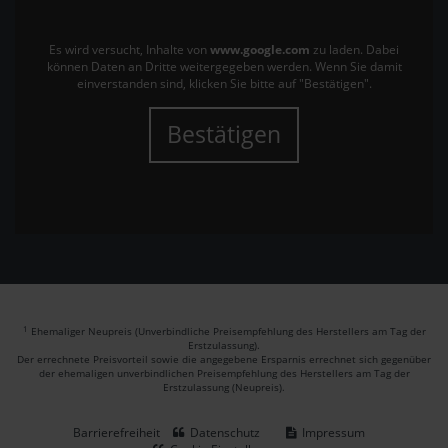
Es wird versucht, Inhalte von
www.google.com
zu laden. Dabei
können Daten an Dritte weitergegeben werden. Wenn Sie damit
einverstanden sind, klicken Sie bitte auf "Bestätigen".
Bestätigen
1
Ehemaliger Neupreis (Unverbindliche Preisempfehlung des Herstellers am Tag der
Erstzulassung).
Der errechnete Preisvorteil sowie die angegebene Ersparnis errechnet sich gegenüber
der ehemaligen unverbindlichen Preisempfehlung des Herstellers am Tag der
Erstzulassung (Neupreis).
Barrierefreiheit
Datenschutz
Impressum