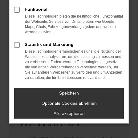
anderen Browser oder in einem privaten
Fenster?
Funktional
Diese Technologien bieten die bestmögliche Funktionalität
Starte dein Gerät neu.
der Webseite. Services von Drittanbietern wie Google
Das kann manchmal helfen, vorübergehende
Maps, Chats, Fahrzeugbewertungssystem und weitere
Probleme zu beheben.
werden aktiviert.
Stelle sicher, dass dein Browser und dein
Statistik und Marketing
Betriebssystem auf dem neuesten Stand
Diese Technologien ermöglichen es uns, die Nutzung der
sind.
Webseite zu analysieren, um die Leistung zu messen und
Veraltete Software birgt nicht nur ein
zu verbessern. Zudem werden Technologien eingesetzt,
Sicherheitsrisiko, sondern kann auch dazu
die von dritten Werbetreibenden verwendet werden, um
Sie auf anderen Webseiten zu verfolgen und um Anzeigen
führen, dass bestimmte Funktionen nicht mehr
zu schalten, die für Ihre Interessen relevant sind.
unterstützt werden.
Wende dich an den Webseitenbetreiber.
Speichern
Wenn du alle oben genannten Schritte versucht
Optionale Cookies ablehnen
hast, kontaktiere uns bitte. Wir werden
versuchen, das Problem zu beheben. Du kannst
Alle akzeptieren
uns diesen Text schicken, um uns bei der
Fehlersuche zu unterstützen: