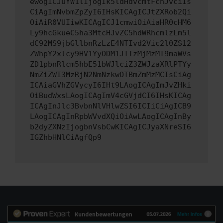
ewogICJuYW1lIjogIk5ldHdvcmtFcnJvciIs
CiAgImNvbmZpZyI6IHsKICAgICJtZXRob2Qi
OiAiR0VUIiwKICAgICJ1cmwiOiAiaHR0cHM6
Ly9hcGkueC5ha3MtcHJvZC5hdWRhcmlzLm5l
dC92MS9jbGllbnRzLzE4NTIvd2Vic2l0ZS12
ZWhpY2xlcy9HV1YyODM1JTIzMjMzMT9maWVs
ZD1pbnRlcm5hbE51bWJlciZ3ZWJzaXRlPTYy
NmZiZWI3MzRjN2NmNzkwOTBmZmMzMCIsCiAg
ICAiaGVhZGVycyI6IHt9LAogICAgImJvZHki
OiBudWxsLAogICAgImV4cGVjdCI6IHsKICAg
ICAgInJlc3BvbnNlVHlwZSI6ICIiCiAgICB9
LAogICAgInRpbWVvdXQiOiAwLAogICAgInBy
b2dyZXNzIjogbnVsbCwKICAgICJyaXNreSI6
IGZhbHNlCiAgfQp9