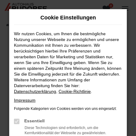
0
Zum
Hauptinhalt
Cookie Einstellungen
springen
Startseite
Fahrzeugangebote
Fahrzeugsuche
Wir nutzen Cookies, um Ihnen die bestmögliche
Nutzung unserer Webseite zu ermöglichen und unsere
Kommunikation mit Ihnen zu verbessern. Wir
berücksichtigen hierbei Ihre Präferenzen und
Fehler: Network Error
verarbeiten Daten für Marketing und Statistiken nur,
wenn Sie uns Ihre Einwilligung geben. Wenn Sie zu
Beim Laden ist ein Fehler aufgetreten.
einem späteren Zeitpunkt Ihre Meinung ändern, können
Hier sind ein paar Tipps, die dir helfen können:
Sie die Einwilligung jederzeit für die Zukunft widerrufen.
Weitere Informationen zum Umfang der
Überprüfe deine Firewall und deine
Datenverarbeitung finden Sie hier:
Internetverbindung.
Datenschutzerklärung
,
Cookie-Richtlinie
.
Laden andere Webseiten, zum Beispiel deine
Impressum
Suchmaschine?
Folgende Kategorien von Cookies werden von uns eingesetzt:
Prüfe deine Browsererweiterungen.
Manche Erweiterungen, wie Werbeblocker,
Essentiell
können das Laden bestimmter Seiten
Diese Technologien sind erforderlich, um die
verhindern. Funktioniert die Seite in einem
Kernfunktionalität der Webseite zu gewährleisten.