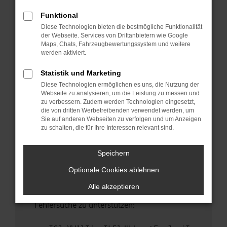
anderen Browser oder in einem privaten
Fenster?
Funktional
Diese Technologien bieten die bestmögliche Funktionalität
Starte dein Gerät neu.
der Webseite. Services von Drittanbietern wie Google
Das kann manchmal helfen, vorübergehende
Maps, Chats, Fahrzeugbewertungssystem und weitere
Probleme zu beheben.
werden aktiviert.
Stelle sicher, dass dein Browser und dein
Statistik und Marketing
Betriebssystem auf dem neuesten Stand
Diese Technologien ermöglichen es uns, die Nutzung der
sind.
Webseite zu analysieren, um die Leistung zu messen und
Veraltete Software birgt nicht nur ein
zu verbessern. Zudem werden Technologien eingesetzt,
Sicherheitsrisiko, sondern kann auch dazu
die von dritten Werbetreibenden verwendet werden, um
Sie auf anderen Webseiten zu verfolgen und um Anzeigen
führen, dass bestimmte Funktionen nicht mehr
zu schalten, die für Ihre Interessen relevant sind.
unterstützt werden.
Wende dich an den Webseitenbetreiber.
Speichern
Wenn du alle oben genannten Schritte versucht
Optionale Cookies ablehnen
hast, kontaktiere uns bitte. Wir werden
versuchen, das Problem zu beheben. Du kannst
Alle akzeptieren
uns diesen Text schicken, um uns bei der
Fehlersuche zu unterstützen: