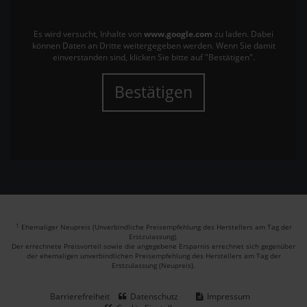
Es wird versucht, Inhalte von
www.google.com
zu laden. Dabei
können Daten an Dritte weitergegeben werden. Wenn Sie damit
einverstanden sind, klicken Sie bitte auf "Bestätigen".
Bestätigen
1
Ehemaliger Neupreis (Unverbindliche Preisempfehlung des Herstellers am Tag der
Erstzulassung).
Der errechnete Preisvorteil sowie die angegebene Ersparnis errechnet sich gegenüber
der ehemaligen unverbindlichen Preisempfehlung des Herstellers am Tag der
Erstzulassung (Neupreis).
Barrierefreiheit
Datenschutz
Impressum