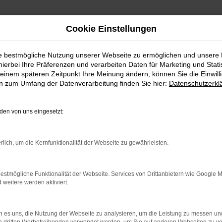
Cookie Einstellungen
ie bestmögliche Nutzung unserer Webseite zu ermöglichen und unsere
hierbei Ihre Präferenzen und verarbeiten Daten für Marketing und Stati
einem späteren Zeitpunkt Ihre Meinung ändern, können Sie die Einwillig
en zum Umfang der Datenverarbeitung finden Sie hier:
Datenschutzerkl
en von uns eingesetzt:
indung.
rlich, um die Kernfunktionalität der Webseite zu gewährleisten.
hine?
aden bestimmter Seiten verhindern. Funktioniert die Seite in e
estmögliche Funktionalität der Webseite. Services von Drittanbietern wie Google 
eitere werden aktiviert.
 zu beheben.
bssystem auf dem neuesten Stand sind.
 es uns, die Nutzung der Webseite zu analysieren, um die Leistung zu messen u