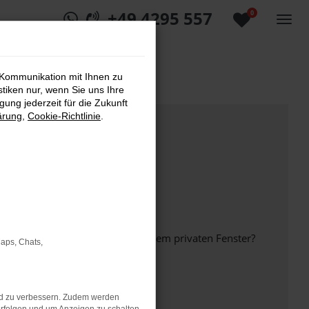
+49 4295 557
0
 Kommunikation mit Ihnen zu
stiken nur, wenn Sie uns Ihre
ung jederzeit für die Zukunft
ärung
,
Cookie-Richtlinie
.
inem anderen Browser oder in einem privaten Fenster?
Maps, Chats,
nd zu verbessern. Zudem werden