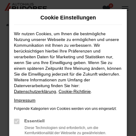
0
Zum
Hauptinhalt
Cookie Einstellungen
springen
Startseite
Fahrzeugangebote
Fahrzeugsuche
Wir nutzen Cookies, um Ihnen die bestmögliche
Nutzung unserer Webseite zu ermöglichen und unsere
Kommunikation mit Ihnen zu verbessern. Wir
berücksichtigen hierbei Ihre Präferenzen und
Fehler: Network Error
verarbeiten Daten für Marketing und Statistiken nur,
wenn Sie uns Ihre Einwilligung geben. Wenn Sie zu
Beim Laden ist ein Fehler aufgetreten.
einem späteren Zeitpunkt Ihre Meinung ändern, können
Hier sind ein paar Tipps, die dir helfen können:
Sie die Einwilligung jederzeit für die Zukunft widerrufen.
Weitere Informationen zum Umfang der
Überprüfe deine Firewall und deine
Datenverarbeitung finden Sie hier:
Internetverbindung.
Datenschutzerklärung
,
Cookie-Richtlinie
.
Laden andere Webseiten, zum Beispiel deine
Impressum
Suchmaschine?
Folgende Kategorien von Cookies werden von uns eingesetzt:
Prüfe deine Browsererweiterungen.
Manche Erweiterungen, wie Werbeblocker,
Essentiell
können das Laden bestimmter Seiten
Diese Technologien sind erforderlich, um die
verhindern. Funktioniert die Seite in einem
Kernfunktionalität der Webseite zu gewährleisten.