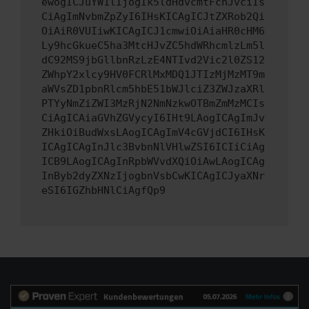
ewogICJuYW1lIjogIk5ldHdvcmtFcnJvciIs
CiAgImNvbmZpZyI6IHsKICAgICJtZXRob2Qi
OiAiR0VUIiwKICAgICJ1cmwiOiAiaHR0cHM6
Ly9hcGkueC5ha3MtcHJvZC5hdWRhcmlzLm5l
dC92MS9jbGllbnRzLzE4NTIvd2Vic2l0ZS12
ZWhpY2xlcy9HV0FCRlMxMDQ1JTIzMjMzMT9m
aWVsZD1pbnRlcm5hbE51bWJlciZ3ZWJzaXRl
PTYyNmZiZWI3MzRjN2NmNzkwOTBmZmMzMCIs
CiAgICAiaGVhZGVycyI6IHt9LAogICAgImJv
ZHkiOiBudWxsLAogICAgImV4cGVjdCI6IHsK
ICAgICAgInJlc3BvbnNlVHlwZSI6ICIiCiAg
ICB9LAogICAgInRpbWVvdXQiOiAwLAogICAg
InByb2dyZXNzIjogbnVsbCwKICAgICJyaXNr
eSI6IGZhbHNlCiAgfQp9