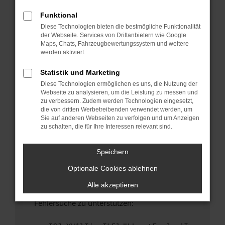
anderen Browser oder in einem privaten
Fenster?
Funktional
Diese Technologien bieten die bestmögliche Funktionalität
Starte dein Gerät neu.
der Webseite. Services von Drittanbietern wie Google
Das kann manchmal helfen, vorübergehende
Maps, Chats, Fahrzeugbewertungssystem und weitere
Probleme zu beheben.
werden aktiviert.
Stelle sicher, dass dein Browser und dein
Statistik und Marketing
Betriebssystem auf dem neuesten Stand
Diese Technologien ermöglichen es uns, die Nutzung der
sind.
Webseite zu analysieren, um die Leistung zu messen und
Veraltete Software birgt nicht nur ein
zu verbessern. Zudem werden Technologien eingesetzt,
Sicherheitsrisiko, sondern kann auch dazu
die von dritten Werbetreibenden verwendet werden, um
Sie auf anderen Webseiten zu verfolgen und um Anzeigen
führen, dass bestimmte Funktionen nicht mehr
zu schalten, die für Ihre Interessen relevant sind.
unterstützt werden.
Wende dich an den Webseitenbetreiber.
Speichern
Wenn du alle oben genannten Schritte versucht
Optionale Cookies ablehnen
hast, kontaktiere uns bitte. Wir werden
versuchen, das Problem zu beheben. Du kannst
Alle akzeptieren
uns diesen Text schicken, um uns bei der
Fehlersuche zu unterstützen: