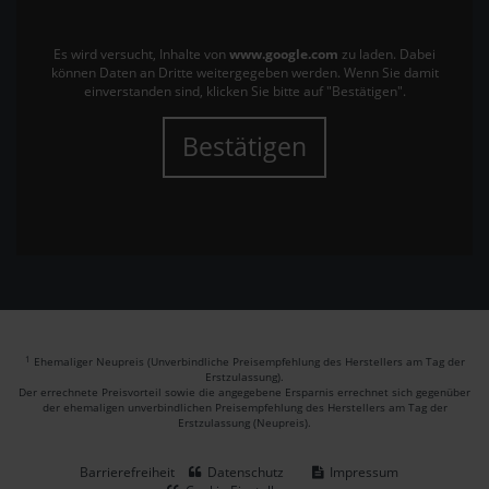
Es wird versucht, Inhalte von
www.google.com
zu laden. Dabei
können Daten an Dritte weitergegeben werden. Wenn Sie damit
einverstanden sind, klicken Sie bitte auf "Bestätigen".
Bestätigen
1
Ehemaliger Neupreis (Unverbindliche Preisempfehlung des Herstellers am Tag der
Erstzulassung).
Der errechnete Preisvorteil sowie die angegebene Ersparnis errechnet sich gegenüber
der ehemaligen unverbindlichen Preisempfehlung des Herstellers am Tag der
Erstzulassung (Neupreis).
Barrierefreiheit
Datenschutz
Impressum