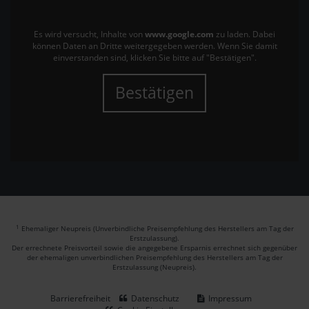
Es wird versucht, Inhalte von
www.google.com
zu laden. Dabei
können Daten an Dritte weitergegeben werden. Wenn Sie damit
einverstanden sind, klicken Sie bitte auf "Bestätigen".
Bestätigen
1
Ehemaliger Neupreis (Unverbindliche Preisempfehlung des Herstellers am Tag der
Erstzulassung).
Der errechnete Preisvorteil sowie die angegebene Ersparnis errechnet sich gegenüber
der ehemaligen unverbindlichen Preisempfehlung des Herstellers am Tag der
Erstzulassung (Neupreis).
Barrierefreiheit
Datenschutz
Impressum