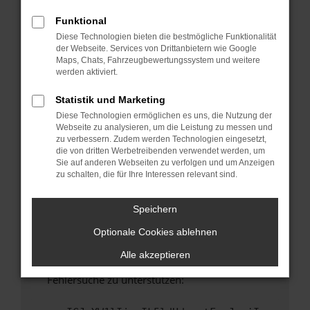
anderen Browser oder in einem privaten
Fenster?
Funktional
Diese Technologien bieten die bestmögliche Funktionalität
Starte dein Gerät neu.
der Webseite. Services von Drittanbietern wie Google
Das kann manchmal helfen, vorübergehende
Maps, Chats, Fahrzeugbewertungssystem und weitere
Probleme zu beheben.
werden aktiviert.
Stelle sicher, dass dein Browser und dein
Statistik und Marketing
Betriebssystem auf dem neuesten Stand
Diese Technologien ermöglichen es uns, die Nutzung der
sind.
Webseite zu analysieren, um die Leistung zu messen und
Veraltete Software birgt nicht nur ein
zu verbessern. Zudem werden Technologien eingesetzt,
Sicherheitsrisiko, sondern kann auch dazu
die von dritten Werbetreibenden verwendet werden, um
Sie auf anderen Webseiten zu verfolgen und um Anzeigen
führen, dass bestimmte Funktionen nicht mehr
zu schalten, die für Ihre Interessen relevant sind.
unterstützt werden.
Wende dich an den Webseitenbetreiber.
Speichern
Wenn du alle oben genannten Schritte versucht
Optionale Cookies ablehnen
hast, kontaktiere uns bitte. Wir werden
versuchen, das Problem zu beheben. Du kannst
Alle akzeptieren
uns diesen Text schicken, um uns bei der
Fehlersuche zu unterstützen: