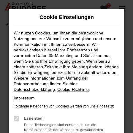
0
Zum
Hauptinhalt
Cookie Einstellungen
springen
Startseite
Fahrzeugangebote
Fahrzeugsuche
Wir nutzen Cookies, um Ihnen die bestmögliche
Nutzung unserer Webseite zu ermöglichen und unsere
Kommunikation mit Ihnen zu verbessern. Wir
berücksichtigen hierbei Ihre Präferenzen und
Fehler: Network Error
verarbeiten Daten für Marketing und Statistiken nur,
wenn Sie uns Ihre Einwilligung geben. Wenn Sie zu
Beim Laden ist ein Fehler aufgetreten.
einem späteren Zeitpunkt Ihre Meinung ändern, können
Hier sind ein paar Tipps, die dir helfen können:
Sie die Einwilligung jederzeit für die Zukunft widerrufen.
Weitere Informationen zum Umfang der
Überprüfe deine Firewall und deine
Datenverarbeitung finden Sie hier:
Internetverbindung.
Datenschutzerklärung
,
Cookie-Richtlinie
.
Laden andere Webseiten, zum Beispiel deine
Impressum
Suchmaschine?
Folgende Kategorien von Cookies werden von uns eingesetzt:
Prüfe deine Browsererweiterungen.
Manche Erweiterungen, wie Werbeblocker,
Essentiell
können das Laden bestimmter Seiten
Diese Technologien sind erforderlich, um die
verhindern. Funktioniert die Seite in einem
Kernfunktionalität der Webseite zu gewährleisten.