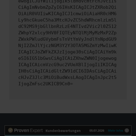
ewogICJuYW1lIjogIk5ldHdvcmtFcnJvciIs
CiAgImNvbmZpZyI6IHsKICAgICJtZXRob2Qi
OiAiR0VUIiwKICAgICJ1cmwiOiAiaHR0cHM6
Ly9hcGkueC5ha3MtcHJvZC5hdWRhcmlzLm5l
dC92MS9jbGllbnRzLzE4NTIvd2Vic2l0ZS12
ZWhpY2xlcy9HV0FIQTEyNTQlMjMyMzMxP2Zp
ZWxkPWludGVybmFsTnVtYmVyJndlYnNpdGU9
NjI2ZmJlYjczNGM3Y2Y3OTA5MGZmYzMwIiwK
ICAgICJoZWFkZXJzIjoge30sCiAgICAiYm9k
eSI6IG51bGwsCiAgICAiZXhwZWN0Ijogewog
ICAgICAicmVzcG9uc2VUeXBlIjogIiIKICAg
IH0sCiAgICAidGltZW91dCI6IDAsCiAgICAi
cHJvZ3Jlc3MiOiBudWxsLAogICAgInJpc2t5
IjogZmFsc2UKICB9Cn0=