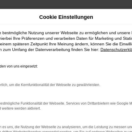
Cookie Einstellungen
ie bestmögliche Nutzung unserer Webseite zu ermöglichen und unsere
hierbei Ihre Präferenzen und verarbeiten Daten für Marketing und Stati
einem späteren Zeitpunkt Ihre Meinung ändern, können Sie die Einwillig
en zum Umfang der Datenverarbeitung finden Sie hier:
Datenschutzerkl
en von uns eingesetzt:
indung.
rlich, um die Kernfunktionalität der Webseite zu gewährleisten.
hine?
aden bestimmter Seiten verhindern. Funktioniert die Seite in e
estmögliche Funktionalität der Webseite. Services von Drittanbietern wie Google 
eitere werden aktiviert.
 zu beheben.
bssystem auf dem neuesten Stand sind.
 es uns, die Nutzung der Webseite zu analysieren, um die Leistung zu messen u