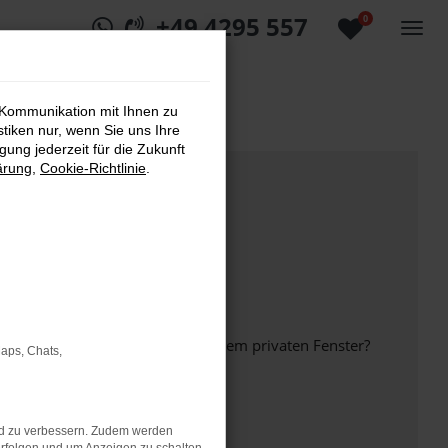
+49 4295 557
0
 Kommunikation mit Ihnen zu
stiken nur, wenn Sie uns Ihre
ung jederzeit für die Zukunft
ärung
,
Cookie-Richtlinie
.
inem anderen Browser oder in einem privaten Fenster?
Maps, Chats,
nd zu verbessern. Zudem werden