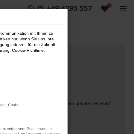
+49 4295 557
0
 Kommunikation mit Ihnen zu
stiken nur, wenn Sie uns Ihre
ung jederzeit für die Zukunft
ärung
,
Cookie-Richtlinie
.
inem anderen Browser oder in einem privaten Fenster?
Maps, Chats,
nd zu verbessern. Zudem werden