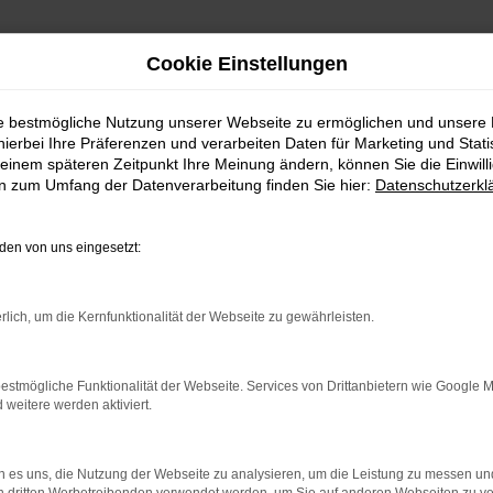
Cookie Einstellungen
ie bestmögliche Nutzung unserer Webseite zu ermöglichen und unsere
hierbei Ihre Präferenzen und verarbeiten Daten für Marketing und Stati
einem späteren Zeitpunkt Ihre Meinung ändern, können Sie die Einwillig
en zum Umfang der Datenverarbeitung finden Sie hier:
Datenschutzerkl
en von uns eingesetzt:
indung.
rlich, um die Kernfunktionalität der Webseite zu gewährleisten.
hine?
aden bestimmter Seiten verhindern. Funktioniert die Seite in e
estmögliche Funktionalität der Webseite. Services von Drittanbietern wie Google 
eitere werden aktiviert.
 zu beheben.
bssystem auf dem neuesten Stand sind.
 es uns, die Nutzung der Webseite zu analysieren, um die Leistung zu messen u