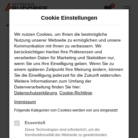
0
Zum
Hauptinhalt
Cookie Einstellungen
springen
Startseite
Fahrzeugangebote
Fahrzeugsuche
Wir nutzen Cookies, um Ihnen die bestmögliche
Nutzung unserer Webseite zu ermöglichen und unsere
Kommunikation mit Ihnen zu verbessern. Wir
berücksichtigen hierbei Ihre Präferenzen und
Fehler: Network Error
verarbeiten Daten für Marketing und Statistiken nur,
wenn Sie uns Ihre Einwilligung geben. Wenn Sie zu
Beim Laden ist ein Fehler aufgetreten.
einem späteren Zeitpunkt Ihre Meinung ändern, können
Hier sind ein paar Tipps, die dir helfen können:
Sie die Einwilligung jederzeit für die Zukunft widerrufen.
Weitere Informationen zum Umfang der
Überprüfe deine Firewall und deine
Datenverarbeitung finden Sie hier:
Internetverbindung.
Datenschutzerklärung
,
Cookie-Richtlinie
.
Laden andere Webseiten, zum Beispiel deine
Impressum
Suchmaschine?
Folgende Kategorien von Cookies werden von uns eingesetzt:
Prüfe deine Browsererweiterungen.
Manche Erweiterungen, wie Werbeblocker,
Essentiell
können das Laden bestimmter Seiten
Diese Technologien sind erforderlich, um die
verhindern. Funktioniert die Seite in einem
Kernfunktionalität der Webseite zu gewährleisten.