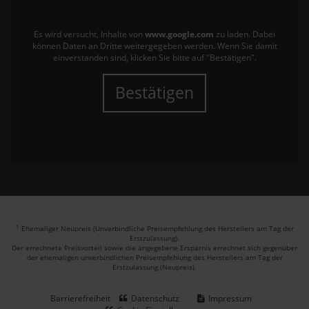
Es wird versucht, Inhalte von
www.google.com
zu laden. Dabei
können Daten an Dritte weitergegeben werden. Wenn Sie damit
einverstanden sind, klicken Sie bitte auf "Bestätigen".
Bestätigen
1
Ehemaliger Neupreis (Unverbindliche Preisempfehlung des Herstellers am Tag der
Erstzulassung).
Der errechnete Preisvorteil sowie die angegebene Ersparnis errechnet sich gegenüber
der ehemaligen unverbindlichen Preisempfehlung des Herstellers am Tag der
Erstzulassung (Neupreis).
Barrierefreiheit
Datenschutz
Impressum