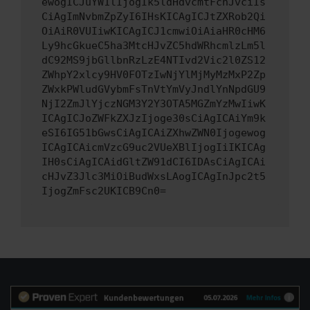
ewogICJuYW1lIjogIk5ldHdvcmtFcnJvciIs
CiAgImNvbmZpZyI6IHsKICAgICJtZXRob2Qi
OiAiR0VUIiwKICAgICJ1cmwiOiAiaHR0cHM6
Ly9hcGkueC5ha3MtcHJvZC5hdWRhcmlzLm5l
dC92MS9jbGllbnRzLzE4NTIvd2Vic2l0ZS12
ZWhpY2xlcy9HV0FOTzIwNjYlMjMyMzMxP2Zp
ZWxkPWludGVybmFsTnVtYmVyJndlYnNpdGU9
NjI2ZmJlYjczNGM3Y2Y3OTA5MGZmYzMwIiwK
ICAgICJoZWFkZXJzIjoge30sCiAgICAiYm9k
eSI6IG51bGwsCiAgICAiZXhwZWN0Ijogewog
ICAgICAicmVzcG9uc2VUeXBlIjogIiIKICAg
IH0sCiAgICAidGltZW91dCI6IDAsCiAgICAi
cHJvZ3Jlc3MiOiBudWxsLAogICAgInJpc2t5
IjogZmFsc2UKICB9Cn0=