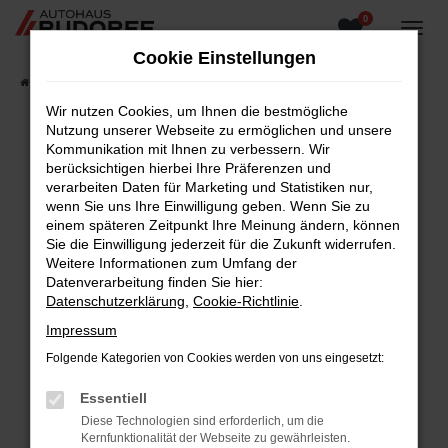
0
Zum
Hauptinhalt
Cookie Einstellungen
springen
Startseite
Fahrzeugangebote
Fahrzeugsuche
Wir nutzen Cookies, um Ihnen die bestmögliche
Nutzung unserer Webseite zu ermöglichen und unsere
Kommunikation mit Ihnen zu verbessern. Wir
berücksichtigen hierbei Ihre Präferenzen und
Fehler: Network Error
verarbeiten Daten für Marketing und Statistiken nur,
wenn Sie uns Ihre Einwilligung geben. Wenn Sie zu
Beim Laden ist ein Fehler aufgetreten.
einem späteren Zeitpunkt Ihre Meinung ändern, können
Hier sind ein paar Tipps, die dir helfen können:
Sie die Einwilligung jederzeit für die Zukunft widerrufen.
Weitere Informationen zum Umfang der
Überprüfe deine Firewall und deine
Datenverarbeitung finden Sie hier:
Internetverbindung.
Datenschutzerklärung
,
Cookie-Richtlinie
.
Laden andere Webseiten, zum Beispiel deine
Impressum
Suchmaschine?
Folgende Kategorien von Cookies werden von uns eingesetzt:
Prüfe deine Browsererweiterungen.
Manche Erweiterungen, wie Werbeblocker,
Essentiell
können das Laden bestimmter Seiten
Diese Technologien sind erforderlich, um die
verhindern. Funktioniert die Seite in einem
Kernfunktionalität der Webseite zu gewährleisten.