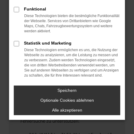
anderen Browser oder in einem privaten
Fenster?
Funktional
Diese Technologien bieten die bestmögliche Funktionalität
Starte dein Gerät neu.
der Webseite. Services von Drittanbietern wie Google
Das kann manchmal helfen, vorübergehende
Maps, Chats, Fahrzeugbewertungssystem und weitere
Probleme zu beheben.
werden aktiviert.
Stelle sicher, dass dein Browser und dein
Statistik und Marketing
Betriebssystem auf dem neuesten Stand
Diese Technologien ermöglichen es uns, die Nutzung der
sind.
Webseite zu analysieren, um die Leistung zu messen und
Veraltete Software birgt nicht nur ein
zu verbessern. Zudem werden Technologien eingesetzt,
Sicherheitsrisiko, sondern kann auch dazu
die von dritten Werbetreibenden verwendet werden, um
Sie auf anderen Webseiten zu verfolgen und um Anzeigen
führen, dass bestimmte Funktionen nicht mehr
zu schalten, die für Ihre Interessen relevant sind.
unterstützt werden.
Wende dich an den Webseitenbetreiber.
Speichern
Wenn du alle oben genannten Schritte versucht
Optionale Cookies ablehnen
hast, kontaktiere uns bitte. Wir werden
versuchen, das Problem zu beheben. Du kannst
Alle akzeptieren
uns diesen Text schicken, um uns bei der
Fehlersuche zu unterstützen: