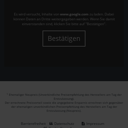
Es wird versucht, Inhalte von
www.google.com
zu laden. Dabei
können Daten an Dritte weitergegeben werden. Wenn Sie damit
einverstanden sind, klicken Sie bitte auf "Bestätigen".
Bestätigen
1
Ehemaliger Neupreis (Unverbindliche Preisempfehlung des Herstellers am Tag der
Erstzulassung).
Der errechnete Preisvorteil sowie die angegebene Ersparnis errechnet sich gegenüber
der ehemaligen unverbindlichen Preisempfehlung des Herstellers am Tag der
Erstzulassung (Neupreis).
Barrierefreiheit
Datenschutz
Impressum