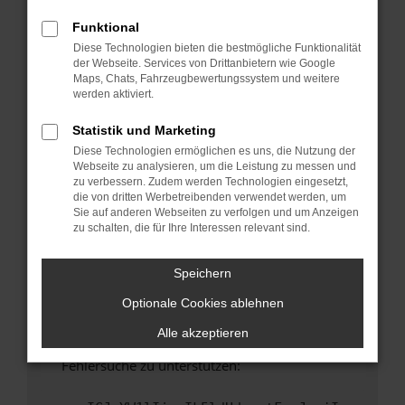
anderen Browser oder in einem privaten
Fenster?
Funktional
Diese Technologien bieten die bestmögliche Funktionalität
Starte dein Gerät neu.
der Webseite. Services von Drittanbietern wie Google
Das kann manchmal helfen, vorübergehende
Maps, Chats, Fahrzeugbewertungssystem und weitere
Probleme zu beheben.
werden aktiviert.
Stelle sicher, dass dein Browser und dein
Statistik und Marketing
Betriebssystem auf dem neuesten Stand
Diese Technologien ermöglichen es uns, die Nutzung der
sind.
Webseite zu analysieren, um die Leistung zu messen und
Veraltete Software birgt nicht nur ein
zu verbessern. Zudem werden Technologien eingesetzt,
Sicherheitsrisiko, sondern kann auch dazu
die von dritten Werbetreibenden verwendet werden, um
Sie auf anderen Webseiten zu verfolgen und um Anzeigen
führen, dass bestimmte Funktionen nicht mehr
zu schalten, die für Ihre Interessen relevant sind.
unterstützt werden.
Wende dich an den Webseitenbetreiber.
Speichern
Wenn du alle oben genannten Schritte versucht
Optionale Cookies ablehnen
hast, kontaktiere uns bitte. Wir werden
versuchen, das Problem zu beheben. Du kannst
Alle akzeptieren
uns diesen Text schicken, um uns bei der
Fehlersuche zu unterstützen: