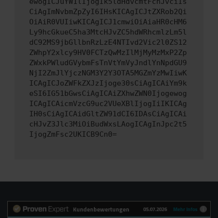
ewogICJuYW1lIjogIk5ldHdvcmtFcnJvciIs
CiAgImNvbmZpZyI6IHsKICAgICJtZXRob2Qi
OiAiR0VUIiwKICAgICJ1cmwiOiAiaHR0cHM6
Ly9hcGkueC5ha3MtcHJvZC5hdWRhcmlzLm5l
dC92MS9jbGllbnRzLzE4NTIvd2Vic2l0ZS12
ZWhpY2xlcy9HV0FCTzQwMzIlMjMyMzMxP2Zp
ZWxkPWludGVybmFsTnVtYmVyJndlYnNpdGU9
NjI2ZmJlYjczNGM3Y2Y3OTA5MGZmYzMwIiwK
ICAgICJoZWFkZXJzIjoge30sCiAgICAiYm9k
eSI6IG51bGwsCiAgICAiZXhwZWN0Ijogewog
ICAgICAicmVzcG9uc2VUeXBlIjogIiIKICAg
IH0sCiAgICAidGltZW91dCI6IDAsCiAgICAi
cHJvZ3Jlc3MiOiBudWxsLAogICAgInJpc2t5
IjogZmFsc2UKICB9Cn0=