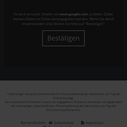
Es wird versucht, Inhalte von
www.google.com
zu laden. Dabei
können Daten an Dritte weitergegeben werden. Wenn Sie damit
einverstanden sind, klicken Sie bitte auf "Bestätigen".
Bestätigen
1
Ehemaliger Neupreis (Unverbindliche Preisempfehlung des Herstellers am Tag der
Erstzulassung).
Der errechnete Preisvorteil sowie die angegebene Ersparnis errechnet sich gegenüber
der ehemaligen unverbindlichen Preisempfehlung des Herstellers am Tag der
Erstzulassung (Neupreis).
Barrierefreiheit
Datenschutz
Impressum