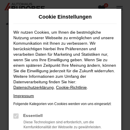
0
Zum
Hauptinhalt
Cookie Einstellungen
springen
Startseite
Fahrzeugangebote
Fahrzeugsuche
Wir nutzen Cookies, um Ihnen die bestmögliche
Nutzung unserer Webseite zu ermöglichen und unsere
Kommunikation mit Ihnen zu verbessern. Wir
berücksichtigen hierbei Ihre Präferenzen und
Fehler: Network Error
verarbeiten Daten für Marketing und Statistiken nur,
wenn Sie uns Ihre Einwilligung geben. Wenn Sie zu
Beim Laden ist ein Fehler aufgetreten.
einem späteren Zeitpunkt Ihre Meinung ändern, können
Hier sind ein paar Tipps, die dir helfen können:
Sie die Einwilligung jederzeit für die Zukunft widerrufen.
Weitere Informationen zum Umfang der
Überprüfe deine Firewall und deine
Datenverarbeitung finden Sie hier:
Internetverbindung.
Datenschutzerklärung
,
Cookie-Richtlinie
.
Laden andere Webseiten, zum Beispiel deine
Impressum
Suchmaschine?
Folgende Kategorien von Cookies werden von uns eingesetzt:
Prüfe deine Browsererweiterungen.
Manche Erweiterungen, wie Werbeblocker,
Essentiell
können das Laden bestimmter Seiten
Diese Technologien sind erforderlich, um die
verhindern. Funktioniert die Seite in einem
Kernfunktionalität der Webseite zu gewährleisten.