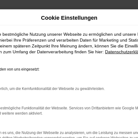
Cookie Einstellungen
ie bestmögliche Nutzung unserer Webseite zu ermöglichen und unsere
hierbei Ihre Präferenzen und verarbeiten Daten für Marketing und Stati
einem späteren Zeitpunkt Ihre Meinung ändern, können Sie die Einwillig
en zum Umfang der Datenverarbeitung finden Sie hier:
Datenschutzerkl
en von uns eingesetzt:
indung.
rlich, um die Kernfunktionalität der Webseite zu gewährleisten.
hine?
aden bestimmter Seiten verhindern. Funktioniert die Seite in e
estmögliche Funktionalität der Webseite. Services von Drittanbietern wie Google 
eitere werden aktiviert.
 zu beheben.
bssystem auf dem neuesten Stand sind.
 es uns, die Nutzung der Webseite zu analysieren, um die Leistung zu messen u