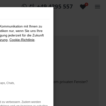
+49 4295 557
0
 Kommunikation mit Ihnen zu
stiken nur, wenn Sie uns Ihre
ung jederzeit für die Zukunft
ärung
,
Cookie-Richtlinie
.
inem anderen Browser oder in einem privaten Fenster?
Maps, Chats,
nd zu verbessern. Zudem werden