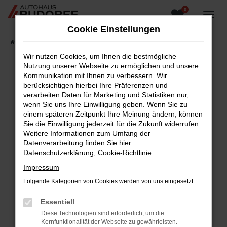
0
Zum
Hauptinhalt
Cookie Einstellungen
springen
Startseite
Fahrzeugangebote
Fahrzeugsuche
Wir nutzen Cookies, um Ihnen die bestmögliche
Nutzung unserer Webseite zu ermöglichen und unsere
Kommunikation mit Ihnen zu verbessern. Wir
berücksichtigen hierbei Ihre Präferenzen und
Fehler: Network Error
verarbeiten Daten für Marketing und Statistiken nur,
wenn Sie uns Ihre Einwilligung geben. Wenn Sie zu
Beim Laden ist ein Fehler aufgetreten.
einem späteren Zeitpunkt Ihre Meinung ändern, können
Hier sind ein paar Tipps, die dir helfen können:
Sie die Einwilligung jederzeit für die Zukunft widerrufen.
Weitere Informationen zum Umfang der
Überprüfe deine Firewall und deine
Datenverarbeitung finden Sie hier:
Internetverbindung.
Datenschutzerklärung
,
Cookie-Richtlinie
.
Laden andere Webseiten, zum Beispiel deine
Impressum
Suchmaschine?
Folgende Kategorien von Cookies werden von uns eingesetzt:
Prüfe deine Browsererweiterungen.
Manche Erweiterungen, wie Werbeblocker,
Essentiell
können das Laden bestimmter Seiten
Diese Technologien sind erforderlich, um die
verhindern. Funktioniert die Seite in einem
Kernfunktionalität der Webseite zu gewährleisten.