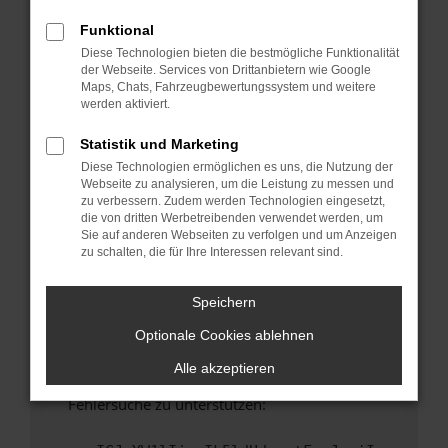
anderen Browser oder in einem privaten
Fenster?
Funktional
Diese Technologien bieten die bestmögliche Funktionalität
Starte dein Gerät neu.
der Webseite. Services von Drittanbietern wie Google
Das kann manchmal helfen, vorübergehende
Maps, Chats, Fahrzeugbewertungssystem und weitere
Probleme zu beheben.
werden aktiviert.
Stelle sicher, dass dein Browser und dein
Statistik und Marketing
Betriebssystem auf dem neuesten Stand
Diese Technologien ermöglichen es uns, die Nutzung der
sind.
Webseite zu analysieren, um die Leistung zu messen und
Veraltete Software birgt nicht nur ein
zu verbessern. Zudem werden Technologien eingesetzt,
Sicherheitsrisiko, sondern kann auch dazu
die von dritten Werbetreibenden verwendet werden, um
Sie auf anderen Webseiten zu verfolgen und um Anzeigen
führen, dass bestimmte Funktionen nicht mehr
zu schalten, die für Ihre Interessen relevant sind.
unterstützt werden.
Wende dich an den Webseitenbetreiber.
Speichern
Wenn du alle oben genannten Schritte versucht
Optionale Cookies ablehnen
hast, kontaktiere uns bitte. Wir werden
versuchen, das Problem zu beheben. Du kannst
Alle akzeptieren
uns diesen Text schicken, um uns bei der
Fehlersuche zu unterstützen: