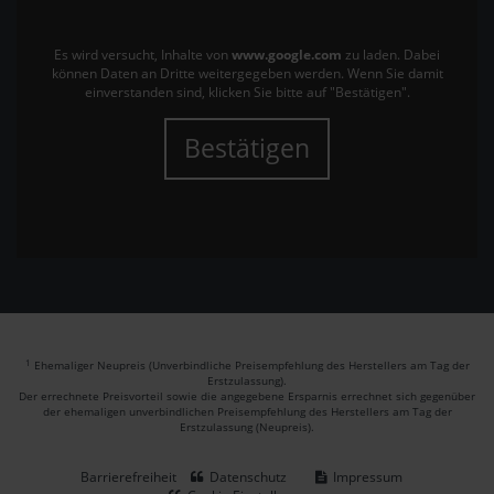
Es wird versucht, Inhalte von
www.google.com
zu laden. Dabei
können Daten an Dritte weitergegeben werden. Wenn Sie damit
einverstanden sind, klicken Sie bitte auf "Bestätigen".
Bestätigen
1
Ehemaliger Neupreis (Unverbindliche Preisempfehlung des Herstellers am Tag der
Erstzulassung).
Der errechnete Preisvorteil sowie die angegebene Ersparnis errechnet sich gegenüber
der ehemaligen unverbindlichen Preisempfehlung des Herstellers am Tag der
Erstzulassung (Neupreis).
Barrierefreiheit
Datenschutz
Impressum