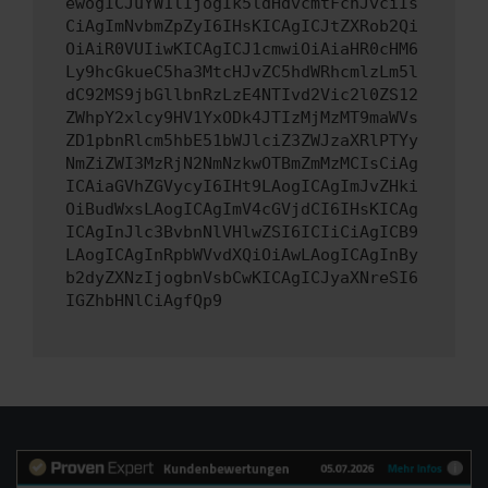
ewogICJuYW1lIjogIk5ldHdvcmtFcnJvciIs
CiAgImNvbmZpZyI6IHsKICAgICJtZXRob2Qi
OiAiR0VUIiwKICAgICJ1cmwiOiAiaHR0cHM6
Ly9hcGkueC5ha3MtcHJvZC5hdWRhcmlzLm5l
dC92MS9jbGllbnRzLzE4NTIvd2Vic2l0ZS12
ZWhpY2xlcy9HV1YxODk4JTIzMjMzMT9maWVs
ZD1pbnRlcm5hbE51bWJlciZ3ZWJzaXRlPTYy
NmZiZWI3MzRjN2NmNzkwOTBmZmMzMCIsCiAg
ICAiaGVhZGVycyI6IHt9LAogICAgImJvZHki
OiBudWxsLAogICAgImV4cGVjdCI6IHsKICAg
ICAgInJlc3BvbnNlVHlwZSI6ICIiCiAgICB9
LAogICAgInRpbWVvdXQiOiAwLAogICAgInBy
b2dyZXNzIjogbnVsbCwKICAgICJyaXNreSI6
IGZhbHNlCiAgfQp9