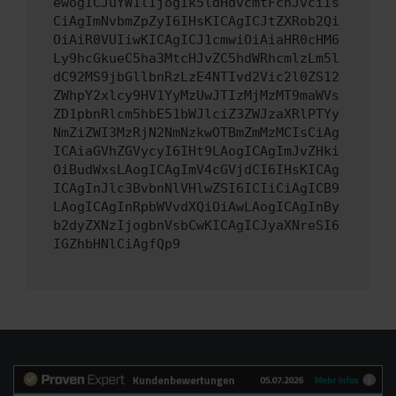
ewogICJuYW1lIjogIk5ldHdvcmtFcnJvciIs
CiAgImNvbmZpZyI6IHsKICAgICJtZXRob2Qi
OiAiR0VUIiwKICAgICJ1cmwiOiAiaHR0cHM6
Ly9hcGkueC5ha3MtcHJvZC5hdWRhcmlzLm5l
dC92MS9jbGllbnRzLzE4NTIvd2Vic2l0ZS12
ZWhpY2xlcy9HV1YyMzUwJTIzMjMzMT9maWVs
ZD1pbnRlcm5hbE51bWJlciZ3ZWJzaXRlPTYy
NmZiZWI3MzRjN2NmNzkwOTBmZmMzMCIsCiAg
ICAiaGVhZGVycyI6IHt9LAogICAgImJvZHki
OiBudWxsLAogICAgImV4cGVjdCI6IHsKICAg
ICAgInJlc3BvbnNlVHlwZSI6ICIiCiAgICB9
LAogICAgInRpbWVvdXQiOiAwLAogICAgInBy
b2dyZXNzIjogbnVsbCwKICAgICJyaXNreSI6
IGZhbHNlCiAgfQp9