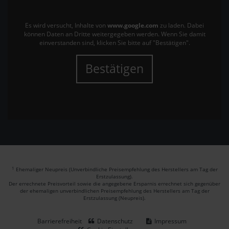
Es wird versucht, Inhalte von
www.google.com
zu laden. Dabei
können Daten an Dritte weitergegeben werden. Wenn Sie damit
einverstanden sind, klicken Sie bitte auf "Bestätigen".
Bestätigen
1
Ehemaliger Neupreis (Unverbindliche Preisempfehlung des Herstellers am Tag der
Erstzulassung).
Der errechnete Preisvorteil sowie die angegebene Ersparnis errechnet sich gegenüber
der ehemaligen unverbindlichen Preisempfehlung des Herstellers am Tag der
Erstzulassung (Neupreis).
Barrierefreiheit
Datenschutz
Impressum