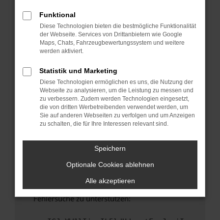
anderen Browser oder in einem privaten
Fenster?
Funktional
Diese Technologien bieten die bestmögliche Funktionalität
Starte dein Gerät neu.
der Webseite. Services von Drittanbietern wie Google
Das kann manchmal helfen, vorübergehende
Maps, Chats, Fahrzeugbewertungssystem und weitere
Probleme zu beheben.
werden aktiviert.
Stelle sicher, dass dein Browser und dein
Statistik und Marketing
Betriebssystem auf dem neuesten Stand
Diese Technologien ermöglichen es uns, die Nutzung der
sind.
Webseite zu analysieren, um die Leistung zu messen und
Veraltete Software birgt nicht nur ein
zu verbessern. Zudem werden Technologien eingesetzt,
Sicherheitsrisiko, sondern kann auch dazu
die von dritten Werbetreibenden verwendet werden, um
Sie auf anderen Webseiten zu verfolgen und um Anzeigen
führen, dass bestimmte Funktionen nicht mehr
zu schalten, die für Ihre Interessen relevant sind.
unterstützt werden.
Wende dich an den Webseitenbetreiber.
Speichern
Wenn du alle oben genannten Schritte versucht
Optionale Cookies ablehnen
hast, kontaktiere uns bitte. Wir werden
versuchen, das Problem zu beheben. Du kannst
Alle akzeptieren
uns diesen Text schicken, um uns bei der
Fehlersuche zu unterstützen: