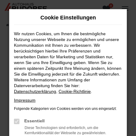
0
Zum
Hauptinhalt
Cookie Einstellungen
springen
Startseite
Fahrzeugangebote
Fahrzeugsuche
Wir nutzen Cookies, um Ihnen die bestmögliche
Nutzung unserer Webseite zu ermöglichen und unsere
Kommunikation mit Ihnen zu verbessern. Wir
berücksichtigen hierbei Ihre Präferenzen und
Fehler: Network Error
verarbeiten Daten für Marketing und Statistiken nur,
wenn Sie uns Ihre Einwilligung geben. Wenn Sie zu
Beim Laden ist ein Fehler aufgetreten.
einem späteren Zeitpunkt Ihre Meinung ändern, können
Hier sind ein paar Tipps, die dir helfen können:
Sie die Einwilligung jederzeit für die Zukunft widerrufen.
Weitere Informationen zum Umfang der
Überprüfe deine Firewall und deine
Datenverarbeitung finden Sie hier:
Internetverbindung.
Datenschutzerklärung
,
Cookie-Richtlinie
.
Laden andere Webseiten, zum Beispiel deine
Impressum
Suchmaschine?
Folgende Kategorien von Cookies werden von uns eingesetzt:
Prüfe deine Browsererweiterungen.
Manche Erweiterungen, wie Werbeblocker,
Essentiell
können das Laden bestimmter Seiten
Diese Technologien sind erforderlich, um die
verhindern. Funktioniert die Seite in einem
Kernfunktionalität der Webseite zu gewährleisten.