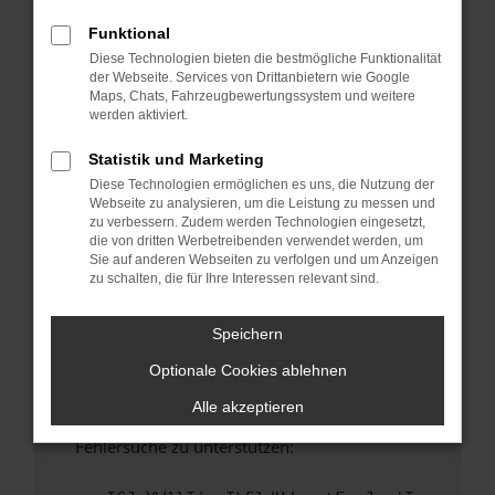
anderen Browser oder in einem privaten
Fenster?
Funktional
Diese Technologien bieten die bestmögliche Funktionalität
Starte dein Gerät neu.
der Webseite. Services von Drittanbietern wie Google
Das kann manchmal helfen, vorübergehende
Maps, Chats, Fahrzeugbewertungssystem und weitere
Probleme zu beheben.
werden aktiviert.
Stelle sicher, dass dein Browser und dein
Statistik und Marketing
Betriebssystem auf dem neuesten Stand
Diese Technologien ermöglichen es uns, die Nutzung der
sind.
Webseite zu analysieren, um die Leistung zu messen und
Veraltete Software birgt nicht nur ein
zu verbessern. Zudem werden Technologien eingesetzt,
Sicherheitsrisiko, sondern kann auch dazu
die von dritten Werbetreibenden verwendet werden, um
Sie auf anderen Webseiten zu verfolgen und um Anzeigen
führen, dass bestimmte Funktionen nicht mehr
zu schalten, die für Ihre Interessen relevant sind.
unterstützt werden.
Wende dich an den Webseitenbetreiber.
Speichern
Wenn du alle oben genannten Schritte versucht
Optionale Cookies ablehnen
hast, kontaktiere uns bitte. Wir werden
versuchen, das Problem zu beheben. Du kannst
Alle akzeptieren
uns diesen Text schicken, um uns bei der
Fehlersuche zu unterstützen: