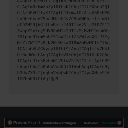
ewogICJuYW1lIjogIk5ldHdvcmtFcnJvciIs
CiAgImNvbmZpZyI6IHsKICAgICJtZXRob2Qi
OiAiR0VUIiwKICAgICJ1cmwiOiAiaHR0cHM6
Ly9hcGkueC5ha3MtcHJvZC5hdWRhcmlzLm5l
dC92MS9jbGllbnRzLzE4NTIvd2Vic2l0ZS12
ZWhpY2xlcy9HV0ExMTk2JTIzMjMzMT9maWVs
ZD1pbnRlcm5hbE51bWJlciZ3ZWJzaXRlPTYy
NmZiZWI3MzRjN2NmNzkwOTBmZmMzMCIsCiAg
ICAiaGVhZGVycyI6IHt9LAogICAgImJvZHki
OiBudWxsLAogICAgImV4cGVjdCI6IHsKICAg
ICAgInJlc3BvbnNlVHlwZSI6ICIiCiAgICB9
LAogICAgInRpbWVvdXQiOiAwLAogICAgInBy
b2dyZXNzIjogbnVsbCwKICAgICJyaXNreSI6
IGZhbHNlCiAgfQp9