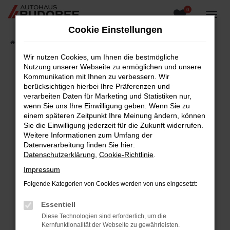
0
Zum
Hauptinhalt
Cookie Einstellungen
springen
Startseite
Fahrzeugangebote
Fahrzeugsuche
Wir nutzen Cookies, um Ihnen die bestmögliche
Nutzung unserer Webseite zu ermöglichen und unsere
Kommunikation mit Ihnen zu verbessern. Wir
berücksichtigen hierbei Ihre Präferenzen und
Fehler: Network Error
verarbeiten Daten für Marketing und Statistiken nur,
wenn Sie uns Ihre Einwilligung geben. Wenn Sie zu
Beim Laden ist ein Fehler aufgetreten.
einem späteren Zeitpunkt Ihre Meinung ändern, können
Hier sind ein paar Tipps, die dir helfen können:
Sie die Einwilligung jederzeit für die Zukunft widerrufen.
Weitere Informationen zum Umfang der
Überprüfe deine Firewall und deine
Datenverarbeitung finden Sie hier:
Internetverbindung.
Datenschutzerklärung
,
Cookie-Richtlinie
.
Laden andere Webseiten, zum Beispiel deine
Impressum
Suchmaschine?
Folgende Kategorien von Cookies werden von uns eingesetzt:
Prüfe deine Browsererweiterungen.
Manche Erweiterungen, wie Werbeblocker,
Essentiell
können das Laden bestimmter Seiten
Diese Technologien sind erforderlich, um die
verhindern. Funktioniert die Seite in einem
Kernfunktionalität der Webseite zu gewährleisten.