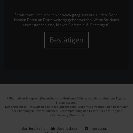
Es wird versucht, Inhalte von
www.google.com
zu laden. Dabei
können Daten an Dritte weitergegeben werden. Wenn Sie damit
einverstanden sind, klicken Sie bitte auf "Bestätigen".
Bestätigen
1
Ehemaliger Neupreis (Unverbindliche Preisempfehlung des Herstellers am Tag der
Erstzulassung).
Der errechnete Preisvorteil sowie die angegebene Ersparnis errechnet sich gegenüber
der ehemaligen unverbindlichen Preisempfehlung des Herstellers am Tag der
Erstzulassung (Neupreis).
Barrierefreiheit
Datenschutz
Impressum