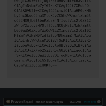
ewogICJuYW1lIjogIk5ldHdvcmtFcnJvciIs
CiAgImNvbmZpZyI6IHsKICAgICJtZXRob2Qi
OiAiR0VUIiwKICAgICJ1cmwiOiAiaHR0cHM6
Ly9hcGkueC5ha3MtcHJvZC5hdWRhcmlzLm5l
dC92MS9jbGllbnRzLzE4NTIvd2Vic2l0ZS12
ZWhpY2xlcy9HV0tTTDczNCUyMzIzMzE/Zmll
bGQ9aW50ZXJuYWxOdW1iZXImd2Vic2l0ZT02
MjZmYmViNzM0YzdjZjc5MDkwZmZjMzAiLAog
ICAgImhlYWRlcnMiOiB7fSwKICAgICJib2R5
IjogbnVsbCwKICAgICJleHBlY3QiOiB7CiAg
ICAgICJyZXNwb25zZVR5cGUiOiAiIgogICAg
fSwKICAgICJ0aW1lb3V0IjogMCwKICAgICJw
cm9ncmVzcyI6IG51bGwsCiAgICAicmlza3ki
OiBmYWxzZQogIH0KfQ==