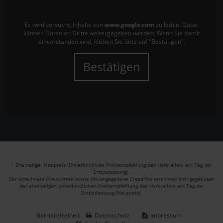
Es wird versucht, Inhalte von
www.google.com
zu laden. Dabei
können Daten an Dritte weitergegeben werden. Wenn Sie damit
einverstanden sind, klicken Sie bitte auf "Bestätigen".
Bestätigen
1
Ehemaliger Neupreis (Unverbindliche Preisempfehlung des Herstellers am Tag der
Erstzulassung).
Der errechnete Preisvorteil sowie die angegebene Ersparnis errechnet sich gegenüber
der ehemaligen unverbindlichen Preisempfehlung des Herstellers am Tag der
Erstzulassung (Neupreis).
Barrierefreiheit
Datenschutz
Impressum