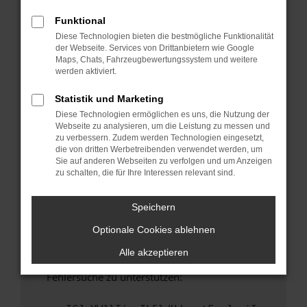
anderen Browser oder in einem privaten
Fenster?
Funktional
Diese Technologien bieten die bestmögliche Funktionalität
Starte dein Gerät neu.
der Webseite. Services von Drittanbietern wie Google
Das kann manchmal helfen, vorübergehende
Maps, Chats, Fahrzeugbewertungssystem und weitere
Probleme zu beheben.
werden aktiviert.
Stelle sicher, dass dein Browser und dein
Statistik und Marketing
Betriebssystem auf dem neuesten Stand
Diese Technologien ermöglichen es uns, die Nutzung der
sind.
Webseite zu analysieren, um die Leistung zu messen und
Veraltete Software birgt nicht nur ein
zu verbessern. Zudem werden Technologien eingesetzt,
Sicherheitsrisiko, sondern kann auch dazu
die von dritten Werbetreibenden verwendet werden, um
Sie auf anderen Webseiten zu verfolgen und um Anzeigen
führen, dass bestimmte Funktionen nicht mehr
zu schalten, die für Ihre Interessen relevant sind.
unterstützt werden.
Wende dich an den Webseitenbetreiber.
Speichern
Wenn du alle oben genannten Schritte versucht
Optionale Cookies ablehnen
hast, kontaktiere uns bitte. Wir werden
versuchen, das Problem zu beheben. Du kannst
Alle akzeptieren
uns diesen Text schicken, um uns bei der
Fehlersuche zu unterstützen: