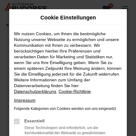
0
Zum
Hauptinhalt
Cookie Einstellungen
springen
Startseite
Fahrzeugangebote
Fahrzeugsuche
Wir nutzen Cookies, um Ihnen die bestmögliche
Nutzung unserer Webseite zu ermöglichen und unsere
Kommunikation mit Ihnen zu verbessern. Wir
berücksichtigen hierbei Ihre Präferenzen und
Fehler: Network Error
verarbeiten Daten für Marketing und Statistiken nur,
wenn Sie uns Ihre Einwilligung geben. Wenn Sie zu
Beim Laden ist ein Fehler aufgetreten.
einem späteren Zeitpunkt Ihre Meinung ändern, können
Hier sind ein paar Tipps, die dir helfen können:
Sie die Einwilligung jederzeit für die Zukunft widerrufen.
Weitere Informationen zum Umfang der
Überprüfe deine Firewall und deine
Datenverarbeitung finden Sie hier:
Internetverbindung.
Datenschutzerklärung
,
Cookie-Richtlinie
.
Laden andere Webseiten, zum Beispiel deine
Impressum
Suchmaschine?
Folgende Kategorien von Cookies werden von uns eingesetzt:
Prüfe deine Browsererweiterungen.
Manche Erweiterungen, wie Werbeblocker,
Essentiell
können das Laden bestimmter Seiten
Diese Technologien sind erforderlich, um die
verhindern. Funktioniert die Seite in einem
Kernfunktionalität der Webseite zu gewährleisten.