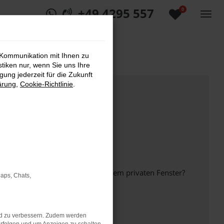
+49 4295 557
0
 Kommunikation mit Ihnen zu
stiken nur, wenn Sie uns Ihre
ung jederzeit für die Zukunft
ärung
,
Cookie-Richtlinie
.
inem anderen Browser oder in einem privaten Fenster?
Maps, Chats,
nd zu verbessern. Zudem werden