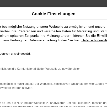
Cookie Einstellungen
ie bestmögliche Nutzung unserer Webseite zu ermöglichen und unsere
hierbei Ihre Präferenzen und verarbeiten Daten für Marketing und Stati
einem späteren Zeitpunkt Ihre Meinung ändern, können Sie die Einwillig
en zum Umfang der Datenverarbeitung finden Sie hier:
Datenschutzerkl
en von uns eingesetzt:
indung.
rlich, um die Kernfunktionalität der Webseite zu gewährleisten.
hine?
aden bestimmter Seiten verhindern. Funktioniert die Seite in e
estmögliche Funktionalität der Webseite. Services von Drittanbietern wie Google 
eitere werden aktiviert.
 zu beheben.
bssystem auf dem neuesten Stand sind.
 es uns, die Nutzung der Webseite zu analysieren, um die Leistung zu messen u