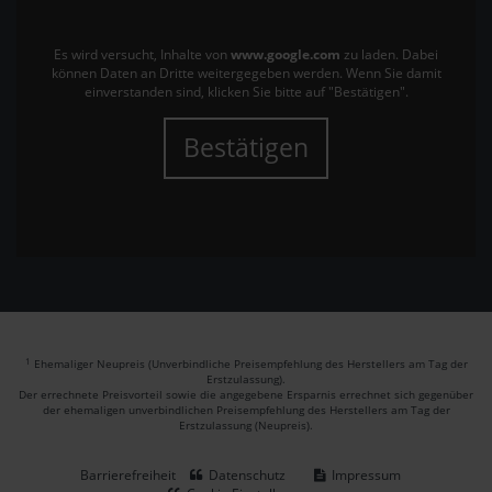
Es wird versucht, Inhalte von
www.google.com
zu laden. Dabei
können Daten an Dritte weitergegeben werden. Wenn Sie damit
einverstanden sind, klicken Sie bitte auf "Bestätigen".
Bestätigen
1
Ehemaliger Neupreis (Unverbindliche Preisempfehlung des Herstellers am Tag der
Erstzulassung).
Der errechnete Preisvorteil sowie die angegebene Ersparnis errechnet sich gegenüber
der ehemaligen unverbindlichen Preisempfehlung des Herstellers am Tag der
Erstzulassung (Neupreis).
Barrierefreiheit
Datenschutz
Impressum