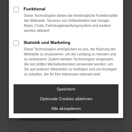
anderen Browser oder in einem privaten
Fenster?
Funktional
Diese Technologien bieten die bestmögliche Funktionalität
Starte dein Gerät neu.
der Webseite. Services von Drittanbietern wie Google
Das kann manchmal helfen, vorübergehende
Maps, Chats, Fahrzeugbewertungssystem und weitere
Probleme zu beheben.
werden aktiviert.
Stelle sicher, dass dein Browser und dein
Statistik und Marketing
Betriebssystem auf dem neuesten Stand
Diese Technologien ermöglichen es uns, die Nutzung der
sind.
Webseite zu analysieren, um die Leistung zu messen und
Veraltete Software birgt nicht nur ein
zu verbessern. Zudem werden Technologien eingesetzt,
Sicherheitsrisiko, sondern kann auch dazu
die von dritten Werbetreibenden verwendet werden, um
Sie auf anderen Webseiten zu verfolgen und um Anzeigen
führen, dass bestimmte Funktionen nicht mehr
zu schalten, die für Ihre Interessen relevant sind.
unterstützt werden.
Wende dich an den Webseitenbetreiber.
Speichern
Wenn du alle oben genannten Schritte versucht
Optionale Cookies ablehnen
hast, kontaktiere uns bitte. Wir werden
versuchen, das Problem zu beheben. Du kannst
Alle akzeptieren
uns diesen Text schicken, um uns bei der
Fehlersuche zu unterstützen: