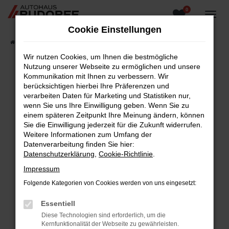
0
Zum
Hauptinhalt
Cookie Einstellungen
springen
Startseite
Fahrzeugangebote
Fahrzeugsuche
Wir nutzen Cookies, um Ihnen die bestmögliche
Nutzung unserer Webseite zu ermöglichen und unsere
Kommunikation mit Ihnen zu verbessern. Wir
berücksichtigen hierbei Ihre Präferenzen und
Fehler: Network Error
verarbeiten Daten für Marketing und Statistiken nur,
wenn Sie uns Ihre Einwilligung geben. Wenn Sie zu
Beim Laden ist ein Fehler aufgetreten.
einem späteren Zeitpunkt Ihre Meinung ändern, können
Hier sind ein paar Tipps, die dir helfen können:
Sie die Einwilligung jederzeit für die Zukunft widerrufen.
Weitere Informationen zum Umfang der
Überprüfe deine Firewall und deine
Datenverarbeitung finden Sie hier:
Internetverbindung.
Datenschutzerklärung
,
Cookie-Richtlinie
.
Laden andere Webseiten, zum Beispiel deine
Impressum
Suchmaschine?
Folgende Kategorien von Cookies werden von uns eingesetzt:
Prüfe deine Browsererweiterungen.
Manche Erweiterungen, wie Werbeblocker,
Essentiell
können das Laden bestimmter Seiten
Diese Technologien sind erforderlich, um die
verhindern. Funktioniert die Seite in einem
Kernfunktionalität der Webseite zu gewährleisten.