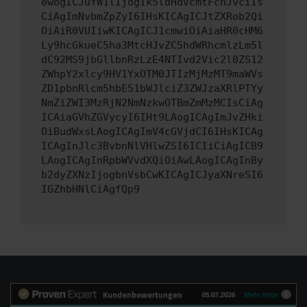
ewogICJuYW1lIjogIk5ldHdvcmtFcnJvciIs
CiAgImNvbmZpZyI6IHsKICAgICJtZXRob2Qi
OiAiR0VUIiwKICAgICJ1cmwiOiAiaHR0cHM6
Ly9hcGkueC5ha3MtcHJvZC5hdWRhcmlzLm5l
dC92MS9jbGllbnRzLzE4NTIvd2Vic2l0ZS12
ZWhpY2xlcy9HV1YxOTM0JTIzMjMzMT9maWVs
ZD1pbnRlcm5hbE51bWJlciZ3ZWJzaXRlPTYy
NmZiZWI3MzRjN2NmNzkwOTBmZmMzMCIsCiAg
ICAiaGVhZGVycyI6IHt9LAogICAgImJvZHki
OiBudWxsLAogICAgImV4cGVjdCI6IHsKICAg
ICAgInJlc3BvbnNlVHlwZSI6ICIiCiAgICB9
LAogICAgInRpbWVvdXQiOiAwLAogICAgInBy
b2dyZXNzIjogbnVsbCwKICAgICJyaXNreSI6
IGZhbHNlCiAgfQp9