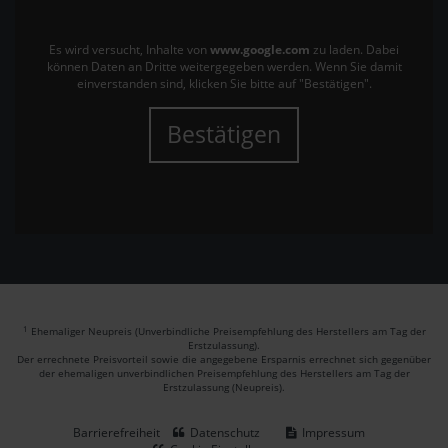
Es wird versucht, Inhalte von
www.google.com
zu laden. Dabei
können Daten an Dritte weitergegeben werden. Wenn Sie damit
einverstanden sind, klicken Sie bitte auf "Bestätigen".
Bestätigen
1
Ehemaliger Neupreis (Unverbindliche Preisempfehlung des Herstellers am Tag der
Erstzulassung).
Der errechnete Preisvorteil sowie die angegebene Ersparnis errechnet sich gegenüber
der ehemaligen unverbindlichen Preisempfehlung des Herstellers am Tag der
Erstzulassung (Neupreis).
Barrierefreiheit
Datenschutz
Impressum