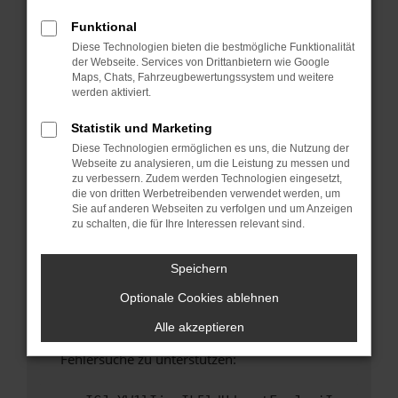
anderen Browser oder in einem privaten
Fenster?
Funktional
Diese Technologien bieten die bestmögliche Funktionalität
Starte dein Gerät neu.
der Webseite. Services von Drittanbietern wie Google
Das kann manchmal helfen, vorübergehende
Maps, Chats, Fahrzeugbewertungssystem und weitere
Probleme zu beheben.
werden aktiviert.
Stelle sicher, dass dein Browser und dein
Statistik und Marketing
Betriebssystem auf dem neuesten Stand
Diese Technologien ermöglichen es uns, die Nutzung der
sind.
Webseite zu analysieren, um die Leistung zu messen und
Veraltete Software birgt nicht nur ein
zu verbessern. Zudem werden Technologien eingesetzt,
Sicherheitsrisiko, sondern kann auch dazu
die von dritten Werbetreibenden verwendet werden, um
Sie auf anderen Webseiten zu verfolgen und um Anzeigen
führen, dass bestimmte Funktionen nicht mehr
zu schalten, die für Ihre Interessen relevant sind.
unterstützt werden.
Wende dich an den Webseitenbetreiber.
Speichern
Wenn du alle oben genannten Schritte versucht
Optionale Cookies ablehnen
hast, kontaktiere uns bitte. Wir werden
versuchen, das Problem zu beheben. Du kannst
Alle akzeptieren
uns diesen Text schicken, um uns bei der
Fehlersuche zu unterstützen: