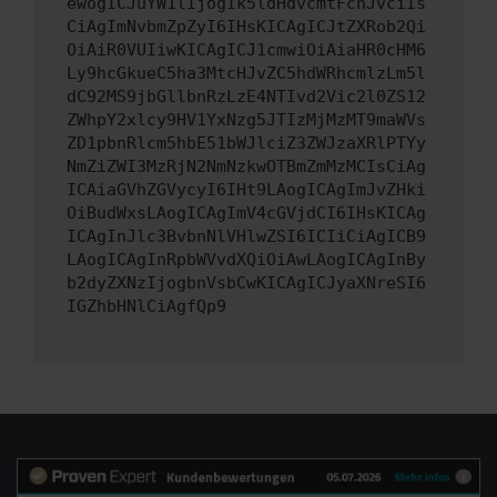
ewogICJuYW1lIjogIk5ldHdvcmtFcnJvciIs
CiAgImNvbmZpZyI6IHsKICAgICJtZXRob2Qi
OiAiR0VUIiwKICAgICJ1cmwiOiAiaHR0cHM6
Ly9hcGkueC5ha3MtcHJvZC5hdWRhcmlzLm5l
dC92MS9jbGllbnRzLzE4NTIvd2Vic2l0ZS12
ZWhpY2xlcy9HV1YxNzg5JTIzMjMzMT9maWVs
ZD1pbnRlcm5hbE51bWJlciZ3ZWJzaXRlPTYy
NmZiZWI3MzRjN2NmNzkwOTBmZmMzMCIsCiAg
ICAiaGVhZGVycyI6IHt9LAogICAgImJvZHki
OiBudWxsLAogICAgImV4cGVjdCI6IHsKICAg
ICAgInJlc3BvbnNlVHlwZSI6ICIiCiAgICB9
LAogICAgInRpbWVvdXQiOiAwLAogICAgInBy
b2dyZXNzIjogbnVsbCwKICAgICJyaXNreSI6
IGZhbHNlCiAgfQp9