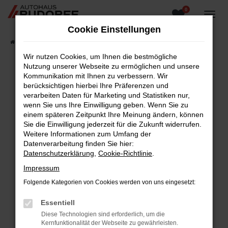
0
Zum
Hauptinhalt
Cookie Einstellungen
springen
Startseite
Fahrzeugangebote
Fahrzeugsuche
Wir nutzen Cookies, um Ihnen die bestmögliche
Nutzung unserer Webseite zu ermöglichen und unsere
Kommunikation mit Ihnen zu verbessern. Wir
berücksichtigen hierbei Ihre Präferenzen und
Fehler: Network Error
verarbeiten Daten für Marketing und Statistiken nur,
wenn Sie uns Ihre Einwilligung geben. Wenn Sie zu
Beim Laden ist ein Fehler aufgetreten.
einem späteren Zeitpunkt Ihre Meinung ändern, können
Hier sind ein paar Tipps, die dir helfen können:
Sie die Einwilligung jederzeit für die Zukunft widerrufen.
Weitere Informationen zum Umfang der
Überprüfe deine Firewall und deine
Datenverarbeitung finden Sie hier:
Internetverbindung.
Datenschutzerklärung
,
Cookie-Richtlinie
.
Laden andere Webseiten, zum Beispiel deine
Impressum
Suchmaschine?
Folgende Kategorien von Cookies werden von uns eingesetzt:
Prüfe deine Browsererweiterungen.
Manche Erweiterungen, wie Werbeblocker,
Essentiell
können das Laden bestimmter Seiten
Diese Technologien sind erforderlich, um die
verhindern. Funktioniert die Seite in einem
Kernfunktionalität der Webseite zu gewährleisten.