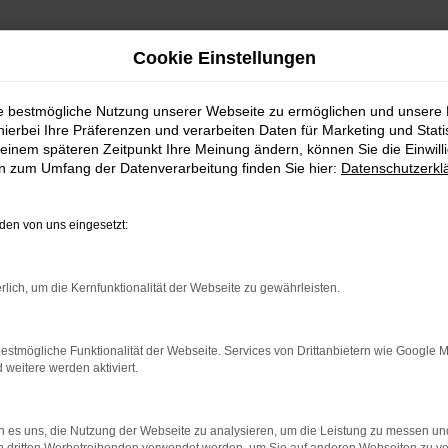
Cookie Einstellungen
ie bestmögliche Nutzung unserer Webseite zu ermöglichen und unsere
hierbei Ihre Präferenzen und verarbeiten Daten für Marketing und Stati
einem späteren Zeitpunkt Ihre Meinung ändern, können Sie die Einwillig
en zum Umfang der Datenverarbeitung finden Sie hier:
Datenschutzerkl
en von uns eingesetzt:
indung.
rlich, um die Kernfunktionalität der Webseite zu gewährleisten.
hine?
aden bestimmter Seiten verhindern. Funktioniert die Seite in e
estmögliche Funktionalität der Webseite. Services von Drittanbietern wie Google 
eitere werden aktiviert.
 zu beheben.
bssystem auf dem neuesten Stand sind.
 es uns, die Nutzung der Webseite zu analysieren, um die Leistung zu messen u