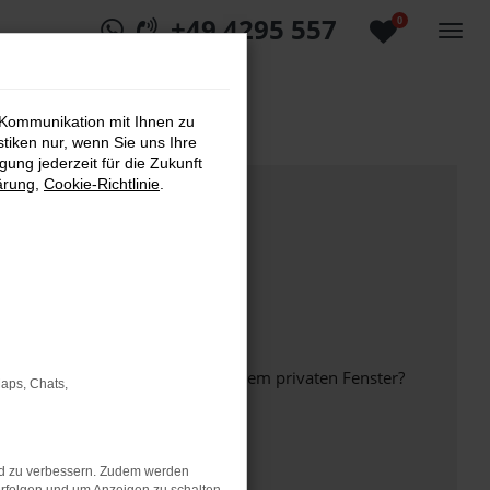
+49 4295 557
0
 Kommunikation mit Ihnen zu
stiken nur, wenn Sie uns Ihre
ung jederzeit für die Zukunft
ärung
,
Cookie-Richtlinie
.
inem anderen Browser oder in einem privaten Fenster?
Maps, Chats,
nd zu verbessern. Zudem werden