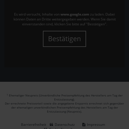
Es wird versucht, Inhalte von
www.google.com
zu laden. Dabei
können Daten an Dritte weitergegeben werden. Wenn Sie damit
einverstanden sind, klicken Sie bitte auf "Bestätigen".
Bestätigen
1
Ehemaliger Neupreis (Unverbindliche Preisempfehlung des Herstellers am Tag der
Erstzulassung).
Der errechnete Preisvorteil sowie die angegebene Ersparnis errechnet sich gegenüber
der ehemaligen unverbindlichen Preisempfehlung des Herstellers am Tag der
Erstzulassung (Neupreis).
Barrierefreiheit
Datenschutz
Impressum