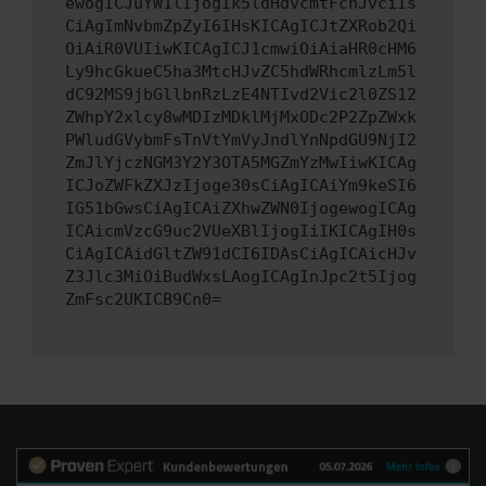
ewogICJuYW1lIjogIk5ldHdvcmtFcnJvciIs
CiAgImNvbmZpZyI6IHsKICAgICJtZXRob2Qi
OiAiR0VUIiwKICAgICJ1cmwiOiAiaHR0cHM6
Ly9hcGkueC5ha3MtcHJvZC5hdWRhcmlzLm5l
dC92MS9jbGllbnRzLzE4NTIvd2Vic2l0ZS12
ZWhpY2xlcy8wMDIzMDklMjMxODc2P2ZpZWxk
PWludGVybmFsTnVtYmVyJndlYnNpdGU9NjI2
ZmJlYjczNGM3Y2Y3OTA5MGZmYzMwIiwKICAg
ICJoZWFkZXJzIjoge30sCiAgICAiYm9keSI6
IG51bGwsCiAgICAiZXhwZWN0IjogewogICAg
ICAicmVzcG9uc2VUeXBlIjogIiIKICAgIH0s
CiAgICAidGltZW91dCI6IDAsCiAgICAicHJv
Z3Jlc3MiOiBudWxsLAogICAgInJpc2t5Ijog
ZmFsc2UKICB9Cn0=