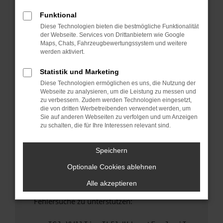
anderen Browser oder in einem privaten
Fenster?
Funktional
Diese Technologien bieten die bestmögliche Funktionalität
Starte dein Gerät neu.
der Webseite. Services von Drittanbietern wie Google
Das kann manchmal helfen, vorübergehende
Maps, Chats, Fahrzeugbewertungssystem und weitere
Probleme zu beheben.
werden aktiviert.
Stelle sicher, dass dein Browser und dein
Statistik und Marketing
Betriebssystem auf dem neuesten Stand
Diese Technologien ermöglichen es uns, die Nutzung der
sind.
Webseite zu analysieren, um die Leistung zu messen und
Veraltete Software birgt nicht nur ein
zu verbessern. Zudem werden Technologien eingesetzt,
Sicherheitsrisiko, sondern kann auch dazu
die von dritten Werbetreibenden verwendet werden, um
Sie auf anderen Webseiten zu verfolgen und um Anzeigen
führen, dass bestimmte Funktionen nicht mehr
zu schalten, die für Ihre Interessen relevant sind.
unterstützt werden.
Wende dich an den Webseitenbetreiber.
Speichern
Wenn du alle oben genannten Schritte versucht
Optionale Cookies ablehnen
hast, kontaktiere uns bitte. Wir werden
versuchen, das Problem zu beheben. Du kannst
Alle akzeptieren
uns diesen Text schicken, um uns bei der
Fehlersuche zu unterstützen: