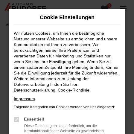
0
Zum
Hauptinhalt
Cookie Einstellungen
springen
Startseite
Fahrzeugangebote
Fahrzeugsuche
Wir nutzen Cookies, um Ihnen die bestmögliche
Nutzung unserer Webseite zu ermöglichen und unsere
Kommunikation mit Ihnen zu verbessern. Wir
berücksichtigen hierbei Ihre Präferenzen und
Fehler: Network Error
verarbeiten Daten für Marketing und Statistiken nur,
wenn Sie uns Ihre Einwilligung geben. Wenn Sie zu
Beim Laden ist ein Fehler aufgetreten.
einem späteren Zeitpunkt Ihre Meinung ändern, können
Hier sind ein paar Tipps, die dir helfen können:
Sie die Einwilligung jederzeit für die Zukunft widerrufen.
Weitere Informationen zum Umfang der
Überprüfe deine Firewall und deine
Datenverarbeitung finden Sie hier:
Internetverbindung.
Datenschutzerklärung
,
Cookie-Richtlinie
.
Laden andere Webseiten, zum Beispiel deine
Impressum
Suchmaschine?
Folgende Kategorien von Cookies werden von uns eingesetzt:
Prüfe deine Browsererweiterungen.
Manche Erweiterungen, wie Werbeblocker,
Essentiell
können das Laden bestimmter Seiten
Diese Technologien sind erforderlich, um die
verhindern. Funktioniert die Seite in einem
Kernfunktionalität der Webseite zu gewährleisten.