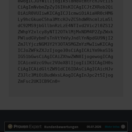
ewogICJuYW1lIjogIk5ldHdvcmtFcnJvciIs
CiAgImNvbmZpZyI6IHsKICAgICJtZXRob2Qi
OiAiR0VUIiwKICAgICJ1cmwiOiAiaHR0cHM6
Ly9hcGkueC5ha3MtcHJvZC5hdWRhcmlzLm5l
dC92MS9jbGllbnRzLzE4NTIvd2Vic2l0ZS12
ZWhpY2xlcy8yNTI2OTklMjMxNDM4P2ZpZWxk
PWludGVybmFsTnVtYmVyJndlYnNpdGU9NjI2
ZmJlYjczNGM3Y2Y3OTA5MGZmYzMwIiwKICAg
ICJoZWFkZXJzIjoge30sCiAgICAiYm9keSI6
IG51bGwsCiAgICAiZXhwZWN0IjogewogICAg
ICAicmVzcG9uc2VUeXBlIjogIiIKICAgIH0s
CiAgICAidGltZW91dCI6IDAsCiAgICAicHJv
Z3Jlc3MiOiBudWxsLAogICAgInJpc2t5Ijog
ZmFsc2UKICB9Cn0=