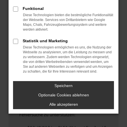
anderen Browser oder in einem privaten
Fenster?
Funktional
Diese Technologien bieten die bestmögliche Funktionalität
Starte dein Gerät neu.
der Webseite. Services von Drittanbietern wie Google
Das kann manchmal helfen, vorübergehende
Maps, Chats, Fahrzeugbewertungssystem und weitere
Probleme zu beheben.
werden aktiviert.
Stelle sicher, dass dein Browser und dein
Statistik und Marketing
Betriebssystem auf dem neuesten Stand
Diese Technologien ermöglichen es uns, die Nutzung der
sind.
Webseite zu analysieren, um die Leistung zu messen und
Veraltete Software birgt nicht nur ein
zu verbessern. Zudem werden Technologien eingesetzt,
Sicherheitsrisiko, sondern kann auch dazu
die von dritten Werbetreibenden verwendet werden, um
Sie auf anderen Webseiten zu verfolgen und um Anzeigen
führen, dass bestimmte Funktionen nicht mehr
zu schalten, die für Ihre Interessen relevant sind.
unterstützt werden.
Wende dich an den Webseitenbetreiber.
Speichern
Wenn du alle oben genannten Schritte versucht
Optionale Cookies ablehnen
hast, kontaktiere uns bitte. Wir werden
versuchen, das Problem zu beheben. Du kannst
Alle akzeptieren
uns diesen Text schicken, um uns bei der
Fehlersuche zu unterstützen: