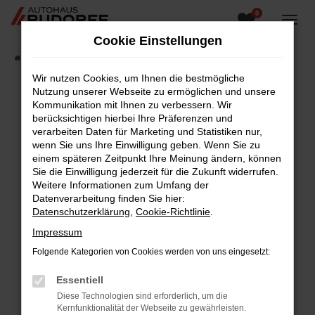
0
Zum
Hauptinhalt
Cookie Einstellungen
springen
Startseite
Fahrzeugangebote
Fahrzeugsuche
Wir nutzen Cookies, um Ihnen die bestmögliche
Nutzung unserer Webseite zu ermöglichen und unsere
Kommunikation mit Ihnen zu verbessern. Wir
berücksichtigen hierbei Ihre Präferenzen und
Fehler: Network Error
verarbeiten Daten für Marketing und Statistiken nur,
wenn Sie uns Ihre Einwilligung geben. Wenn Sie zu
Beim Laden ist ein Fehler aufgetreten.
einem späteren Zeitpunkt Ihre Meinung ändern, können
Hier sind ein paar Tipps, die dir helfen können:
Sie die Einwilligung jederzeit für die Zukunft widerrufen.
Weitere Informationen zum Umfang der
Überprüfe deine Firewall und deine
Datenverarbeitung finden Sie hier:
Internetverbindung.
Datenschutzerklärung
,
Cookie-Richtlinie
.
Laden andere Webseiten, zum Beispiel deine
Impressum
Suchmaschine?
Folgende Kategorien von Cookies werden von uns eingesetzt:
Prüfe deine Browsererweiterungen.
Manche Erweiterungen, wie Werbeblocker,
Essentiell
können das Laden bestimmter Seiten
Diese Technologien sind erforderlich, um die
verhindern. Funktioniert die Seite in einem
Kernfunktionalität der Webseite zu gewährleisten.