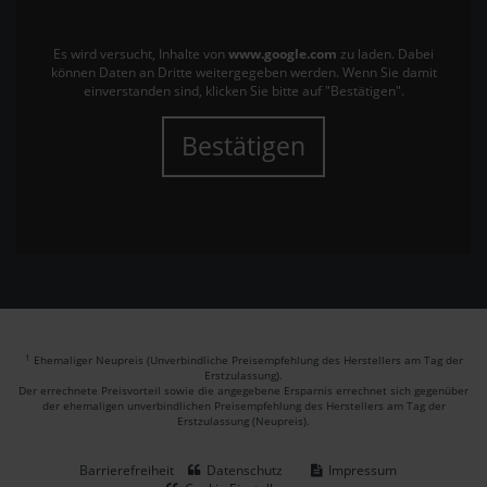
Es wird versucht, Inhalte von
www.google.com
zu laden. Dabei
können Daten an Dritte weitergegeben werden. Wenn Sie damit
einverstanden sind, klicken Sie bitte auf "Bestätigen".
Bestätigen
1
Ehemaliger Neupreis (Unverbindliche Preisempfehlung des Herstellers am Tag der
Erstzulassung).
Der errechnete Preisvorteil sowie die angegebene Ersparnis errechnet sich gegenüber
der ehemaligen unverbindlichen Preisempfehlung des Herstellers am Tag der
Erstzulassung (Neupreis).
Barrierefreiheit
Datenschutz
Impressum