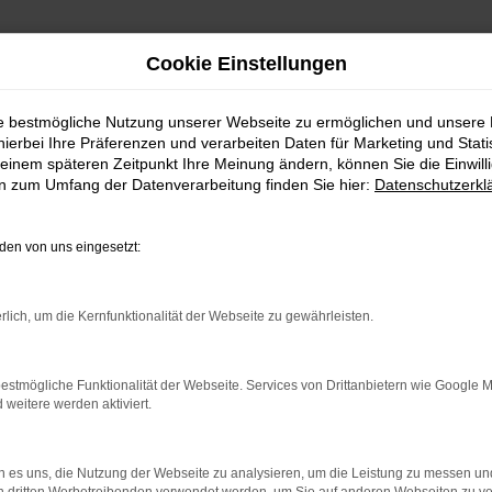
Cookie Einstellungen
ie bestmögliche Nutzung unserer Webseite zu ermöglichen und unsere
hierbei Ihre Präferenzen und verarbeiten Daten für Marketing und Stati
einem späteren Zeitpunkt Ihre Meinung ändern, können Sie die Einwillig
en zum Umfang der Datenverarbeitung finden Sie hier:
Datenschutzerkl
en von uns eingesetzt:
indung.
rlich, um die Kernfunktionalität der Webseite zu gewährleisten.
hine?
aden bestimmter Seiten verhindern. Funktioniert die Seite in e
estmögliche Funktionalität der Webseite. Services von Drittanbietern wie Google 
eitere werden aktiviert.
 zu beheben.
bssystem auf dem neuesten Stand sind.
 es uns, die Nutzung der Webseite zu analysieren, um die Leistung zu messen u