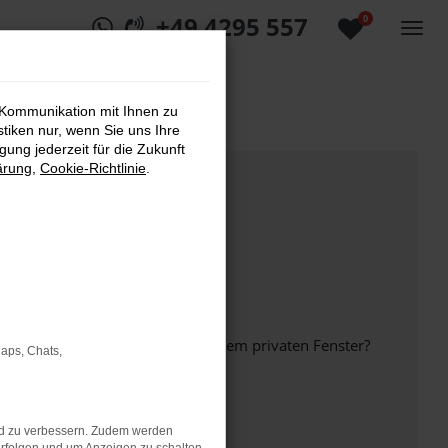
+49 4295 557
0
 Kommunikation mit Ihnen zu
stiken nur, wenn Sie uns Ihre
ung jederzeit für die Zukunft
ärung
,
Cookie-Richtlinie
.
inem anderen Browser oder in einem privaten Fenster?
Maps, Chats,
nd zu verbessern. Zudem werden