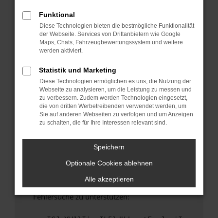
anderen Browser oder in einem privaten
Fenster?
Funktional
Diese Technologien bieten die bestmögliche Funktionalität
Starte dein Gerät neu.
der Webseite. Services von Drittanbietern wie Google
Das kann manchmal helfen, vorübergehende
Maps, Chats, Fahrzeugbewertungssystem und weitere
Probleme zu beheben.
werden aktiviert.
Stelle sicher, dass dein Browser und dein
Statistik und Marketing
Betriebssystem auf dem neuesten Stand
Diese Technologien ermöglichen es uns, die Nutzung der
sind.
Webseite zu analysieren, um die Leistung zu messen und
Veraltete Software birgt nicht nur ein
zu verbessern. Zudem werden Technologien eingesetzt,
Sicherheitsrisiko, sondern kann auch dazu
die von dritten Werbetreibenden verwendet werden, um
Sie auf anderen Webseiten zu verfolgen und um Anzeigen
führen, dass bestimmte Funktionen nicht mehr
zu schalten, die für Ihre Interessen relevant sind.
unterstützt werden.
Wende dich an den Webseitenbetreiber.
Speichern
Wenn du alle oben genannten Schritte versucht
Optionale Cookies ablehnen
hast, kontaktiere uns bitte. Wir werden
versuchen, das Problem zu beheben. Du kannst
Alle akzeptieren
uns diesen Text schicken, um uns bei der
Fehlersuche zu unterstützen: