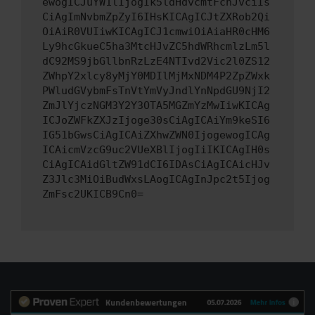
ewogICJuYW1lIjogIk5ldHdvcmtFcnJvciIs
CiAgImNvbmZpZyI6IHsKICAgICJtZXRob2Qi
OiAiR0VUIiwKICAgICJ1cmwiOiAiaHR0cHM6
Ly9hcGkueC5ha3MtcHJvZC5hdWRhcmlzLm5l
dC92MS9jbGllbnRzLzE4NTIvd2Vic2l0ZS12
ZWhpY2xlcy8yMjY0MDIlMjMxNDM4P2ZpZWxk
PWludGVybmFsTnVtYmVyJndlYnNpdGU9NjI2
ZmJlYjczNGM3Y2Y3OTA5MGZmYzMwIiwKICAg
ICJoZWFkZXJzIjoge30sCiAgICAiYm9keSI6
IG51bGwsCiAgICAiZXhwZWN0IjogewogICAg
ICAicmVzcG9uc2VUeXBlIjogIiIKICAgIH0s
CiAgICAidGltZW91dCI6IDAsCiAgICAicHJv
Z3Jlc3MiOiBudWxsLAogICAgInJpc2t5Ijog
ZmFsc2UKICB9Cn0=