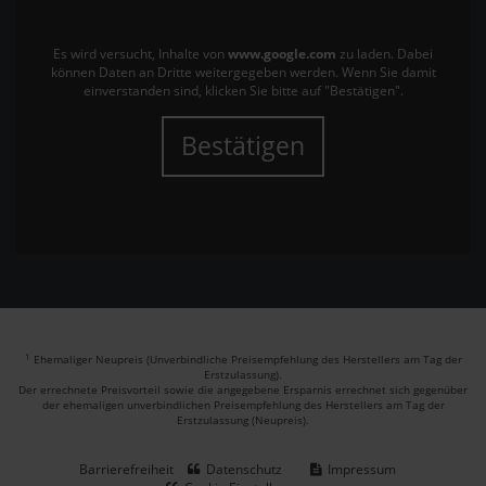
Es wird versucht, Inhalte von
www.google.com
zu laden. Dabei
können Daten an Dritte weitergegeben werden. Wenn Sie damit
einverstanden sind, klicken Sie bitte auf "Bestätigen".
Bestätigen
1
Ehemaliger Neupreis (Unverbindliche Preisempfehlung des Herstellers am Tag der
Erstzulassung).
Der errechnete Preisvorteil sowie die angegebene Ersparnis errechnet sich gegenüber
der ehemaligen unverbindlichen Preisempfehlung des Herstellers am Tag der
Erstzulassung (Neupreis).
Barrierefreiheit
Datenschutz
Impressum