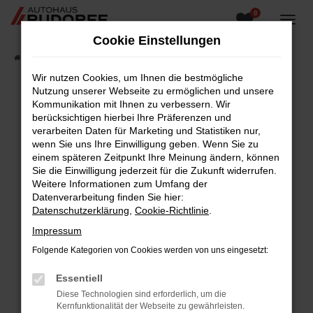
0
Zum
Hauptinhalt
Cookie Einstellungen
springen
Startseite
Fahrzeugangebote
Fahrzeugsuche
Wir nutzen Cookies, um Ihnen die bestmögliche
Nutzung unserer Webseite zu ermöglichen und unsere
Kommunikation mit Ihnen zu verbessern. Wir
berücksichtigen hierbei Ihre Präferenzen und
Fehler: Network Error
verarbeiten Daten für Marketing und Statistiken nur,
wenn Sie uns Ihre Einwilligung geben. Wenn Sie zu
Beim Laden ist ein Fehler aufgetreten.
einem späteren Zeitpunkt Ihre Meinung ändern, können
Hier sind ein paar Tipps, die dir helfen können:
Sie die Einwilligung jederzeit für die Zukunft widerrufen.
Weitere Informationen zum Umfang der
Überprüfe deine Firewall und deine
Datenverarbeitung finden Sie hier:
Internetverbindung.
Datenschutzerklärung
,
Cookie-Richtlinie
.
Laden andere Webseiten, zum Beispiel deine
Impressum
Suchmaschine?
Folgende Kategorien von Cookies werden von uns eingesetzt:
Prüfe deine Browsererweiterungen.
Manche Erweiterungen, wie Werbeblocker,
Essentiell
können das Laden bestimmter Seiten
Diese Technologien sind erforderlich, um die
verhindern. Funktioniert die Seite in einem
Kernfunktionalität der Webseite zu gewährleisten.