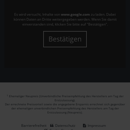
Es wird versucht, Inhalte von
www.google.com
zu laden. Dabei
können Daten an Dritte weitergegeben werden. Wenn Sie damit
einverstanden sind, klicken Sie bitte auf "Bestätigen".
Bestätigen
1
Ehemaliger Neupreis (Unverbindliche Preisempfehlung des Herstellers am Tag der
Erstzulassung).
Der errechnete Preisvorteil sowie die angegebene Ersparnis errechnet sich gegenüber
der ehemaligen unverbindlichen Preisempfehlung des Herstellers am Tag der
Erstzulassung (Neupreis).
Barrierefreiheit
Datenschutz
Impressum