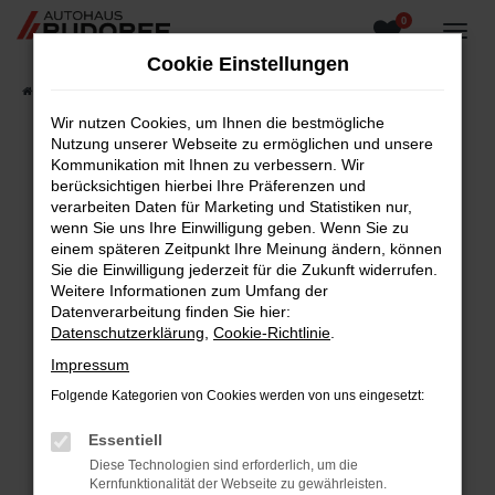
0
Zum
Hauptinhalt
Cookie Einstellungen
springen
Startseite
Fahrzeugangebote
Fahrzeugsuche
Wir nutzen Cookies, um Ihnen die bestmögliche
Nutzung unserer Webseite zu ermöglichen und unsere
Kommunikation mit Ihnen zu verbessern. Wir
berücksichtigen hierbei Ihre Präferenzen und
Fehler: Network Error
verarbeiten Daten für Marketing und Statistiken nur,
wenn Sie uns Ihre Einwilligung geben. Wenn Sie zu
Beim Laden ist ein Fehler aufgetreten.
einem späteren Zeitpunkt Ihre Meinung ändern, können
Hier sind ein paar Tipps, die dir helfen können:
Sie die Einwilligung jederzeit für die Zukunft widerrufen.
Weitere Informationen zum Umfang der
Überprüfe deine Firewall und deine
Datenverarbeitung finden Sie hier:
Internetverbindung.
Datenschutzerklärung
,
Cookie-Richtlinie
.
Laden andere Webseiten, zum Beispiel deine
Impressum
Suchmaschine?
Folgende Kategorien von Cookies werden von uns eingesetzt:
Prüfe deine Browsererweiterungen.
Manche Erweiterungen, wie Werbeblocker,
Essentiell
können das Laden bestimmter Seiten
Diese Technologien sind erforderlich, um die
verhindern. Funktioniert die Seite in einem
Kernfunktionalität der Webseite zu gewährleisten.