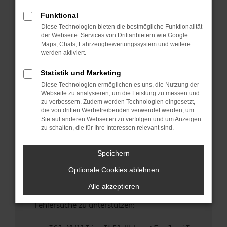
anderen Browser oder in einem privaten
Fenster?
Funktional
Diese Technologien bieten die bestmögliche Funktionalität
Starte dein Gerät neu.
der Webseite. Services von Drittanbietern wie Google
Das kann manchmal helfen, vorübergehende
Maps, Chats, Fahrzeugbewertungssystem und weitere
Probleme zu beheben.
werden aktiviert.
Stelle sicher, dass dein Browser und dein
Statistik und Marketing
Betriebssystem auf dem neuesten Stand
Diese Technologien ermöglichen es uns, die Nutzung der
sind.
Webseite zu analysieren, um die Leistung zu messen und
Veraltete Software birgt nicht nur ein
zu verbessern. Zudem werden Technologien eingesetzt,
Sicherheitsrisiko, sondern kann auch dazu
die von dritten Werbetreibenden verwendet werden, um
Sie auf anderen Webseiten zu verfolgen und um Anzeigen
führen, dass bestimmte Funktionen nicht mehr
zu schalten, die für Ihre Interessen relevant sind.
unterstützt werden.
Wende dich an den Webseitenbetreiber.
Speichern
Wenn du alle oben genannten Schritte versucht
Optionale Cookies ablehnen
hast, kontaktiere uns bitte. Wir werden
versuchen, das Problem zu beheben. Du kannst
Alle akzeptieren
uns diesen Text schicken, um uns bei der
Fehlersuche zu unterstützen: