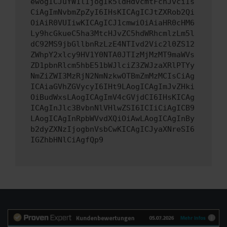
ewogICJuYW1lIjogIk5ldHdvcmtFcnJvciIs
CiAgImNvbmZpZyI6IHsKICAgICJtZXRob2Qi
OiAiR0VUIiwKICAgICJ1cmwiOiAiaHR0cHM6
Ly9hcGkueC5ha3MtcHJvZC5hdWRhcmlzLm5l
dC92MS9jbGllbnRzLzE4NTIvd2Vic2l0ZS12
ZWhpY2xlcy9HV1Y0NTA0JTIzMjMzMT9maWVs
ZD1pbnRlcm5hbE51bWJlciZ3ZWJzaXRlPTYy
NmZiZWI3MzRjN2NmNzkwOTBmZmMzMCIsCiAg
ICAiaGVhZGVycyI6IHt9LAogICAgImJvZHki
OiBudWxsLAogICAgImV4cGVjdCI6IHsKICAg
ICAgInJlc3BvbnNlVHlwZSI6ICIiCiAgICB9
LAogICAgInRpbWVvdXQiOiAwLAogICAgInBy
b2dyZXNzIjogbnVsbCwKICAgICJyaXNreSI6
IGZhbHNlCiAgfQp9