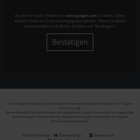
Es wird versucht, Inhalte von
www.google.com
zu laden. Dabei
können Daten an Dritte weitergegeben werden. Wenn Sie damit
einverstanden sind, klicken Sie bitte auf "Bestätigen".
Bestätigen
1
Ehemaliger Neupreis (Unverbindliche Preisempfehlung des Herstellers am Tag der
Erstzulassung).
Der errechnete Preisvorteil sowie die angegebene Ersparnis errechnet sich gegenüber
der ehemaligen unverbindlichen Preisempfehlung des Herstellers am Tag der
Erstzulassung (Neupreis).
Barrierefreiheit
Datenschutz
Impressum