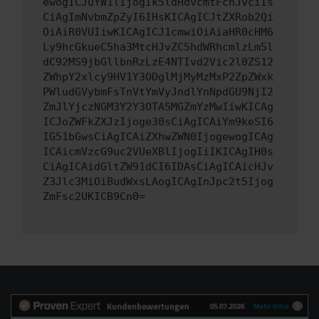
ewogICJuYW1lIjogIk5ldHdvcmtFcnJvciIs
CiAgImNvbmZpZyI6IHsKICAgICJtZXRob2Qi
OiAiR0VUIiwKICAgICJ1cmwiOiAiaHR0cHM6
Ly9hcGkueC5ha3MtcHJvZC5hdWRhcmlzLm5l
dC92MS9jbGllbnRzLzE4NTIvd2Vic2l0ZS12
ZWhpY2xlcy9HV1Y3ODglMjMyMzMxP2ZpZWxk
PWludGVybmFsTnVtYmVyJndlYnNpdGU9NjI2
ZmJlYjczNGM3Y2Y3OTA5MGZmYzMwIiwKICAg
ICJoZWFkZXJzIjoge30sCiAgICAiYm9keSI6
IG51bGwsCiAgICAiZXhwZWN0IjogewogICAg
ICAicmVzcG9uc2VUeXBlIjogIiIKICAgIH0s
CiAgICAidGltZW91dCI6IDAsCiAgICAicHJv
Z3Jlc3MiOiBudWxsLAogICAgInJpc2t5Ijog
ZmFsc2UKICB9Cn0=