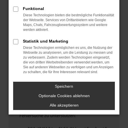
anderen Browser oder in einem privaten
Fenster?
Funktional
Diese Technologien bieten die bestmögliche Funktionalität
Starte dein Gerät neu.
der Webseite. Services von Drittanbietern wie Google
Das kann manchmal helfen, vorübergehende
Maps, Chats, Fahrzeugbewertungssystem und weitere
Probleme zu beheben.
werden aktiviert.
Stelle sicher, dass dein Browser und dein
Statistik und Marketing
Betriebssystem auf dem neuesten Stand
Diese Technologien ermöglichen es uns, die Nutzung der
sind.
Webseite zu analysieren, um die Leistung zu messen und
Veraltete Software birgt nicht nur ein
zu verbessern. Zudem werden Technologien eingesetzt,
Sicherheitsrisiko, sondern kann auch dazu
die von dritten Werbetreibenden verwendet werden, um
Sie auf anderen Webseiten zu verfolgen und um Anzeigen
führen, dass bestimmte Funktionen nicht mehr
zu schalten, die für Ihre Interessen relevant sind.
unterstützt werden.
Wende dich an den Webseitenbetreiber.
Speichern
Wenn du alle oben genannten Schritte versucht
Optionale Cookies ablehnen
hast, kontaktiere uns bitte. Wir werden
versuchen, das Problem zu beheben. Du kannst
Alle akzeptieren
uns diesen Text schicken, um uns bei der
Fehlersuche zu unterstützen: