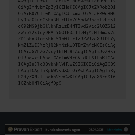
ewogICJuYW1lIjogIk5ldHdvcmtFcnJvciIs
CiAgImNvbmZpZyI6IHsKICAgICJtZXRob2Qi
OiAiR0VUIiwKICAgICJ1cmwiOiAiaHR0cHM6
Ly9hcGkueC5ha3MtcHJvZC5hdWRhcmlzLm5l
dC92MS9jbGllbnRzLzE4NTIvd2Vic2l0ZS12
ZWhpY2xlcy9HV1Y0OTk3JTIzMjMzMT9maWVs
ZD1pbnRlcm5hbE51bWJlciZ3ZWJzaXRlPTYy
NmZiZWI3MzRjN2NmNzkwOTBmZmMzMCIsCiAg
ICAiaGVhZGVycyI6IHt9LAogICAgImJvZHki
OiBudWxsLAogICAgImV4cGVjdCI6IHsKICAg
ICAgInJlc3BvbnNlVHlwZSI6ICIiCiAgICB9
LAogICAgInRpbWVvdXQiOiAwLAogICAgInBy
b2dyZXNzIjogbnVsbCwKICAgICJyaXNreSI6
IGZhbHNlCiAgfQp9