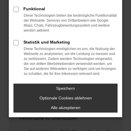
anderen Browser oder in einem privaten
Fenster?
Funktional
Diese Technologien bieten die bestmögliche Funktionalität
Starte dein Gerät neu.
der Webseite. Services von Drittanbietern wie Google
Das kann manchmal helfen, vorübergehende
Maps, Chats, Fahrzeugbewertungssystem und weitere
Probleme zu beheben.
werden aktiviert.
Stelle sicher, dass dein Browser und dein
Statistik und Marketing
Betriebssystem auf dem neuesten Stand
Diese Technologien ermöglichen es uns, die Nutzung der
sind.
Webseite zu analysieren, um die Leistung zu messen und
Veraltete Software birgt nicht nur ein
zu verbessern. Zudem werden Technologien eingesetzt,
Sicherheitsrisiko, sondern kann auch dazu
die von dritten Werbetreibenden verwendet werden, um
Sie auf anderen Webseiten zu verfolgen und um Anzeigen
führen, dass bestimmte Funktionen nicht mehr
zu schalten, die für Ihre Interessen relevant sind.
unterstützt werden.
Wende dich an den Webseitenbetreiber.
Speichern
Wenn du alle oben genannten Schritte versucht
Optionale Cookies ablehnen
hast, kontaktiere uns bitte. Wir werden
versuchen, das Problem zu beheben. Du kannst
Alle akzeptieren
uns diesen Text schicken, um uns bei der
Fehlersuche zu unterstützen: