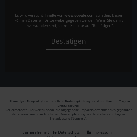
Es wird versucht, Inhalte von
www.google.com
zu laden. Dabei
können Daten an Dritte weitergegeben werden. Wenn Sie damit
einverstanden sind, klicken Sie bitte auf "Bestätigen".
Bestätigen
1
Ehemaliger Neupreis (Unverbindliche Preisempfehlung des Herstellers am Tag der
Erstzulassung).
Der errechnete Preisvorteil sowie die angegebene Ersparnis errechnet sich gegenüber
der ehemaligen unverbindlichen Preisempfehlung des Herstellers am Tag der
Erstzulassung (Neupreis).
Barrierefreiheit
Datenschutz
Impressum