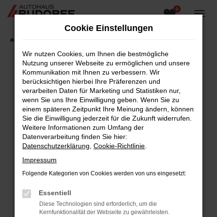
0
Zum
Hauptinhalt
Cookie Einstellungen
springen
Startseite
Fahrzeugangebote
Fahrzeugsuche
Wir nutzen Cookies, um Ihnen die bestmögliche
Nutzung unserer Webseite zu ermöglichen und unsere
Kommunikation mit Ihnen zu verbessern. Wir
berücksichtigen hierbei Ihre Präferenzen und
Fehler: Network Error
verarbeiten Daten für Marketing und Statistiken nur,
wenn Sie uns Ihre Einwilligung geben. Wenn Sie zu
Beim Laden ist ein Fehler aufgetreten.
einem späteren Zeitpunkt Ihre Meinung ändern, können
Hier sind ein paar Tipps, die dir helfen können:
Sie die Einwilligung jederzeit für die Zukunft widerrufen.
Weitere Informationen zum Umfang der
Überprüfe deine Firewall und deine
Datenverarbeitung finden Sie hier:
Internetverbindung.
Datenschutzerklärung
,
Cookie-Richtlinie
.
Laden andere Webseiten, zum Beispiel deine
Impressum
Suchmaschine?
Folgende Kategorien von Cookies werden von uns eingesetzt:
Prüfe deine Browsererweiterungen.
Manche Erweiterungen, wie Werbeblocker,
Essentiell
können das Laden bestimmter Seiten
Diese Technologien sind erforderlich, um die
verhindern. Funktioniert die Seite in einem
Kernfunktionalität der Webseite zu gewährleisten.