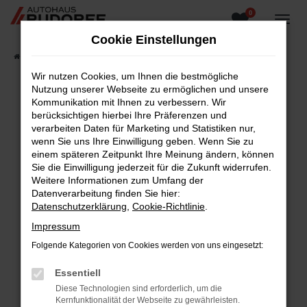
0
Zum
Hauptinhalt
Cookie Einstellungen
springen
Startseite
Fahrzeugangebote
Fahrzeugsuche
Wir nutzen Cookies, um Ihnen die bestmögliche
Nutzung unserer Webseite zu ermöglichen und unsere
Kommunikation mit Ihnen zu verbessern. Wir
berücksichtigen hierbei Ihre Präferenzen und
Fehler: Network Error
verarbeiten Daten für Marketing und Statistiken nur,
wenn Sie uns Ihre Einwilligung geben. Wenn Sie zu
Beim Laden ist ein Fehler aufgetreten.
einem späteren Zeitpunkt Ihre Meinung ändern, können
Hier sind ein paar Tipps, die dir helfen können:
Sie die Einwilligung jederzeit für die Zukunft widerrufen.
Weitere Informationen zum Umfang der
Überprüfe deine Firewall und deine
Datenverarbeitung finden Sie hier:
Internetverbindung.
Datenschutzerklärung
,
Cookie-Richtlinie
.
Laden andere Webseiten, zum Beispiel deine
Impressum
Suchmaschine?
Folgende Kategorien von Cookies werden von uns eingesetzt:
Prüfe deine Browsererweiterungen.
Manche Erweiterungen, wie Werbeblocker,
Essentiell
können das Laden bestimmter Seiten
Diese Technologien sind erforderlich, um die
verhindern. Funktioniert die Seite in einem
Kernfunktionalität der Webseite zu gewährleisten.