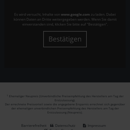
Es wird versucht, Inhalte von
www.google.com
zu laden. Dabei
können Daten an Dritte weitergegeben werden. Wenn Sie damit
einverstanden sind, klicken Sie bitte auf "Bestätigen".
Bestätigen
1
Ehemaliger Neupreis (Unverbindliche Preisempfehlung des Herstellers am Tag der
Erstzulassung).
Der errechnete Preisvorteil sowie die angegebene Ersparnis errechnet sich gegenüber
der ehemaligen unverbindlichen Preisempfehlung des Herstellers am Tag der
Erstzulassung (Neupreis).
Barrierefreiheit
Datenschutz
Impressum