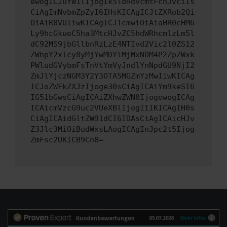
ewogICJuYW1lIjogIk5ldHdvcmtFcnJvciIs
CiAgImNvbmZpZyI6IHsKICAgICJtZXRob2Qi
OiAiR0VUIiwKICAgICJ1cmwiOiAiaHR0cHM6
Ly9hcGkueC5ha3MtcHJvZC5hdWRhcmlzLm5l
dC92MS9jbGllbnRzLzE4NTIvd2Vic2l0ZS12
ZWhpY2xlcy8yMjYwMDYlMjMxNDM4P2ZpZWxk
PWludGVybmFsTnVtYmVyJndlYnNpdGU9NjI2
ZmJlYjczNGM3Y2Y3OTA5MGZmYzMwIiwKICAg
ICJoZWFkZXJzIjoge30sCiAgICAiYm9keSI6
IG51bGwsCiAgICAiZXhwZWN0IjogewogICAg
ICAicmVzcG9uc2VUeXBlIjogIiIKICAgIH0s
CiAgICAidGltZW91dCI6IDAsCiAgICAicHJv
Z3Jlc3MiOiBudWxsLAogICAgInJpc2t5Ijog
ZmFsc2UKICB9Cn0=