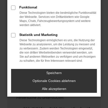
anderen Browser oder in einem privaten
Fenster?
Funktional
Diese Technologien bieten die bestmögliche Funktionalität
Starte dein Gerät neu.
der Webseite. Services von Drittanbietern wie Google
Das kann manchmal helfen, vorübergehende
Maps, Chats, Fahrzeugbewertungssystem und weitere
Probleme zu beheben.
werden aktiviert.
Stelle sicher, dass dein Browser und dein
Statistik und Marketing
Betriebssystem auf dem neuesten Stand
Diese Technologien ermöglichen es uns, die Nutzung der
sind.
Webseite zu analysieren, um die Leistung zu messen und
Veraltete Software birgt nicht nur ein
zu verbessern. Zudem werden Technologien eingesetzt,
Sicherheitsrisiko, sondern kann auch dazu
die von dritten Werbetreibenden verwendet werden, um
Sie auf anderen Webseiten zu verfolgen und um Anzeigen
führen, dass bestimmte Funktionen nicht mehr
zu schalten, die für Ihre Interessen relevant sind.
unterstützt werden.
Wende dich an den Webseitenbetreiber.
Speichern
Wenn du alle oben genannten Schritte versucht
Optionale Cookies ablehnen
hast, kontaktiere uns bitte. Wir werden
versuchen, das Problem zu beheben. Du kannst
Alle akzeptieren
uns diesen Text schicken, um uns bei der
Fehlersuche zu unterstützen: