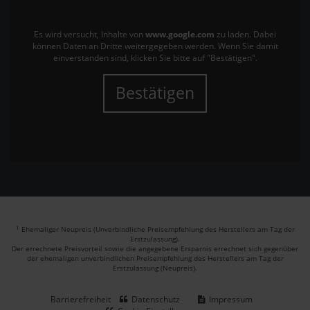
Es wird versucht, Inhalte von
www.google.com
zu laden. Dabei
können Daten an Dritte weitergegeben werden. Wenn Sie damit
einverstanden sind, klicken Sie bitte auf "Bestätigen".
Bestätigen
1
Ehemaliger Neupreis (Unverbindliche Preisempfehlung des Herstellers am Tag der
Erstzulassung).
Der errechnete Preisvorteil sowie die angegebene Ersparnis errechnet sich gegenüber
der ehemaligen unverbindlichen Preisempfehlung des Herstellers am Tag der
Erstzulassung (Neupreis).
Barrierefreiheit
Datenschutz
Impressum