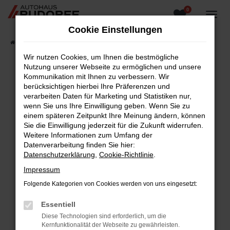
0
Zum
Hauptinhalt
Cookie Einstellungen
springen
Startseite
Fahrzeugangebote
Fahrzeugsuche
Wir nutzen Cookies, um Ihnen die bestmögliche
Nutzung unserer Webseite zu ermöglichen und unsere
Kommunikation mit Ihnen zu verbessern. Wir
berücksichtigen hierbei Ihre Präferenzen und
Fehler: Network Error
verarbeiten Daten für Marketing und Statistiken nur,
wenn Sie uns Ihre Einwilligung geben. Wenn Sie zu
Beim Laden ist ein Fehler aufgetreten.
einem späteren Zeitpunkt Ihre Meinung ändern, können
Hier sind ein paar Tipps, die dir helfen können:
Sie die Einwilligung jederzeit für die Zukunft widerrufen.
Weitere Informationen zum Umfang der
Überprüfe deine Firewall und deine
Datenverarbeitung finden Sie hier:
Internetverbindung.
Datenschutzerklärung
,
Cookie-Richtlinie
.
Laden andere Webseiten, zum Beispiel deine
Impressum
Suchmaschine?
Folgende Kategorien von Cookies werden von uns eingesetzt:
Prüfe deine Browsererweiterungen.
Manche Erweiterungen, wie Werbeblocker,
Essentiell
können das Laden bestimmter Seiten
Diese Technologien sind erforderlich, um die
verhindern. Funktioniert die Seite in einem
Kernfunktionalität der Webseite zu gewährleisten.