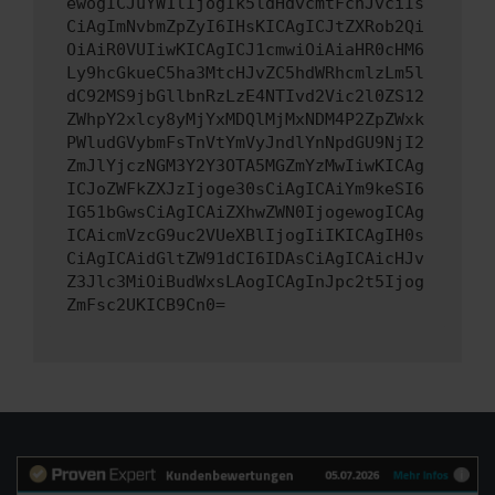
ewogICJuYW1lIjogIk5ldHdvcmtFcnJvciIs
CiAgImNvbmZpZyI6IHsKICAgICJtZXRob2Qi
OiAiR0VUIiwKICAgICJ1cmwiOiAiaHR0cHM6
Ly9hcGkueC5ha3MtcHJvZC5hdWRhcmlzLm5l
dC92MS9jbGllbnRzLzE4NTIvd2Vic2l0ZS12
ZWhpY2xlcy8yMjYxMDQlMjMxNDM4P2ZpZWxk
PWludGVybmFsTnVtYmVyJndlYnNpdGU9NjI2
ZmJlYjczNGM3Y2Y3OTA5MGZmYzMwIiwKICAg
ICJoZWFkZXJzIjoge30sCiAgICAiYm9keSI6
IG51bGwsCiAgICAiZXhwZWN0IjogewogICAg
ICAicmVzcG9uc2VUeXBlIjogIiIKICAgIH0s
CiAgICAidGltZW91dCI6IDAsCiAgICAicHJv
Z3Jlc3MiOiBudWxsLAogICAgInJpc2t5Ijog
ZmFsc2UKICB9Cn0=