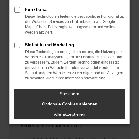
anderen Browser oder in einem privaten
Fenster?
Funktional
Diese Technologien bieten die bestmögliche Funktionalität
Starte dein Gerät neu.
der Webseite. Services von Drittanbietern wie Google
Das kann manchmal helfen, vorübergehende
Maps, Chats, Fahrzeugbewertungssystem und weitere
Probleme zu beheben.
werden aktiviert.
Stelle sicher, dass dein Browser und dein
Statistik und Marketing
Betriebssystem auf dem neuesten Stand
Diese Technologien ermöglichen es uns, die Nutzung der
sind.
Webseite zu analysieren, um die Leistung zu messen und
Veraltete Software birgt nicht nur ein
zu verbessern. Zudem werden Technologien eingesetzt,
Sicherheitsrisiko, sondern kann auch dazu
die von dritten Werbetreibenden verwendet werden, um
Sie auf anderen Webseiten zu verfolgen und um Anzeigen
führen, dass bestimmte Funktionen nicht mehr
zu schalten, die für Ihre Interessen relevant sind.
unterstützt werden.
Wende dich an den Webseitenbetreiber.
Speichern
Wenn du alle oben genannten Schritte versucht
Optionale Cookies ablehnen
hast, kontaktiere uns bitte. Wir werden
versuchen, das Problem zu beheben. Du kannst
Alle akzeptieren
uns diesen Text schicken, um uns bei der
Fehlersuche zu unterstützen: