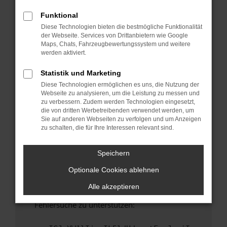
anderen Browser oder in einem privaten
Fenster?
Funktional
Diese Technologien bieten die bestmögliche Funktionalität
Starte dein Gerät neu.
der Webseite. Services von Drittanbietern wie Google
Das kann manchmal helfen, vorübergehende
Maps, Chats, Fahrzeugbewertungssystem und weitere
Probleme zu beheben.
werden aktiviert.
Stelle sicher, dass dein Browser und dein
Statistik und Marketing
Betriebssystem auf dem neuesten Stand
Diese Technologien ermöglichen es uns, die Nutzung der
sind.
Webseite zu analysieren, um die Leistung zu messen und
Veraltete Software birgt nicht nur ein
zu verbessern. Zudem werden Technologien eingesetzt,
Sicherheitsrisiko, sondern kann auch dazu
die von dritten Werbetreibenden verwendet werden, um
Sie auf anderen Webseiten zu verfolgen und um Anzeigen
führen, dass bestimmte Funktionen nicht mehr
zu schalten, die für Ihre Interessen relevant sind.
unterstützt werden.
Wende dich an den Webseitenbetreiber.
Speichern
Wenn du alle oben genannten Schritte versucht
Optionale Cookies ablehnen
hast, kontaktiere uns bitte. Wir werden
versuchen, das Problem zu beheben. Du kannst
Alle akzeptieren
uns diesen Text schicken, um uns bei der
Fehlersuche zu unterstützen: