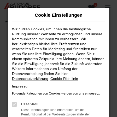
0
Zum
Hauptinhalt
Cookie Einstellungen
springen
Startseite
Fahrzeugangebote
Fahrzeugsuche
Wir nutzen Cookies, um Ihnen die bestmögliche
Nutzung unserer Webseite zu ermöglichen und unsere
Kommunikation mit Ihnen zu verbessern. Wir
berücksichtigen hierbei Ihre Präferenzen und
Fehler: Network Error
verarbeiten Daten für Marketing und Statistiken nur,
wenn Sie uns Ihre Einwilligung geben. Wenn Sie zu
Beim Laden ist ein Fehler aufgetreten.
einem späteren Zeitpunkt Ihre Meinung ändern, können
Hier sind ein paar Tipps, die dir helfen können:
Sie die Einwilligung jederzeit für die Zukunft widerrufen.
Weitere Informationen zum Umfang der
Überprüfe deine Firewall und deine
Datenverarbeitung finden Sie hier:
Internetverbindung.
Datenschutzerklärung
,
Cookie-Richtlinie
.
Laden andere Webseiten, zum Beispiel deine
Impressum
Suchmaschine?
Folgende Kategorien von Cookies werden von uns eingesetzt:
Prüfe deine Browsererweiterungen.
Manche Erweiterungen, wie Werbeblocker,
Essentiell
können das Laden bestimmter Seiten
Diese Technologien sind erforderlich, um die
verhindern. Funktioniert die Seite in einem
Kernfunktionalität der Webseite zu gewährleisten.