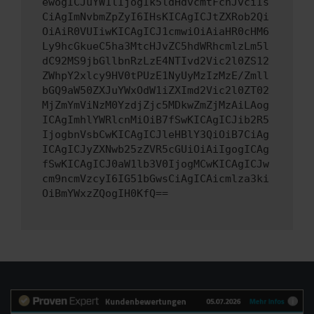
ewogICJuYW1lIjogIk5ldHdvcmtFcnJvciIs
CiAgImNvbmZpZyI6IHsKICAgICJtZXRob2Qi
OiAiR0VUIiwKICAgICJ1cmwiOiAiaHR0cHM6
Ly9hcGkueC5ha3MtcHJvZC5hdWRhcmlzLm5l
dC92MS9jbGllbnRzLzE4NTIvd2Vic2l0ZS12
ZWhpY2xlcy9HV0tPUzE1NyUyMzIzMzE/Zmll
bGQ9aW50ZXJuYWxOdW1iZXImd2Vic2l0ZT02
MjZmYmViNzM0YzdjZjc5MDkwZmZjMzAiLAog
ICAgImhlYWRlcnMiOiB7fSwKICAgICJib2R5
IjogbnVsbCwKICAgICJleHBlY3QiOiB7CiAg
ICAgICJyZXNwb25zZVR5cGUiOiAiIgogICAg
fSwKICAgICJ0aW1lb3V0IjogMCwKICAgICJw
cm9ncmVzcyI6IG51bGwsCiAgICAicmlza3ki
OiBmYWxzZQogIH0KfQ==