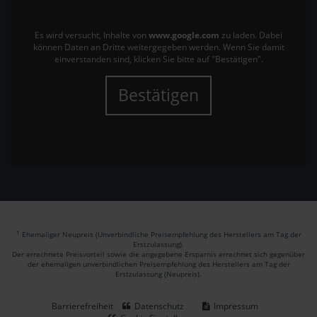
Es wird versucht, Inhalte von
www.google.com
zu laden. Dabei
können Daten an Dritte weitergegeben werden. Wenn Sie damit
einverstanden sind, klicken Sie bitte auf "Bestätigen".
Bestätigen
1
Ehemaliger Neupreis (Unverbindliche Preisempfehlung des Herstellers am Tag der
Erstzulassung).
Der errechnete Preisvorteil sowie die angegebene Ersparnis errechnet sich gegenüber
der ehemaligen unverbindlichen Preisempfehlung des Herstellers am Tag der
Erstzulassung (Neupreis).
Barrierefreiheit
Datenschutz
Impressum