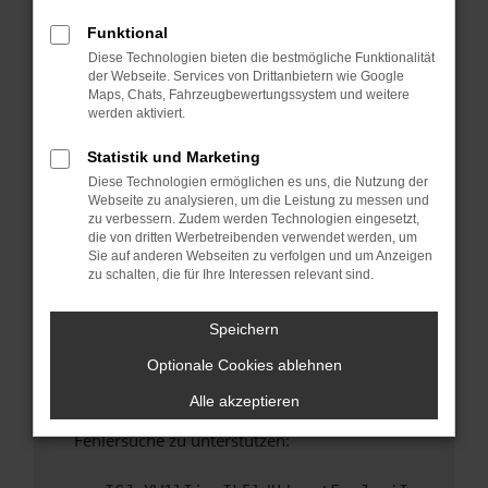
anderen Browser oder in einem privaten
Fenster?
Funktional
Diese Technologien bieten die bestmögliche Funktionalität
Starte dein Gerät neu.
der Webseite. Services von Drittanbietern wie Google
Das kann manchmal helfen, vorübergehende
Maps, Chats, Fahrzeugbewertungssystem und weitere
Probleme zu beheben.
werden aktiviert.
Stelle sicher, dass dein Browser und dein
Statistik und Marketing
Betriebssystem auf dem neuesten Stand
Diese Technologien ermöglichen es uns, die Nutzung der
sind.
Webseite zu analysieren, um die Leistung zu messen und
Veraltete Software birgt nicht nur ein
zu verbessern. Zudem werden Technologien eingesetzt,
Sicherheitsrisiko, sondern kann auch dazu
die von dritten Werbetreibenden verwendet werden, um
Sie auf anderen Webseiten zu verfolgen und um Anzeigen
führen, dass bestimmte Funktionen nicht mehr
zu schalten, die für Ihre Interessen relevant sind.
unterstützt werden.
Wende dich an den Webseitenbetreiber.
Speichern
Wenn du alle oben genannten Schritte versucht
Optionale Cookies ablehnen
hast, kontaktiere uns bitte. Wir werden
versuchen, das Problem zu beheben. Du kannst
Alle akzeptieren
uns diesen Text schicken, um uns bei der
Fehlersuche zu unterstützen: