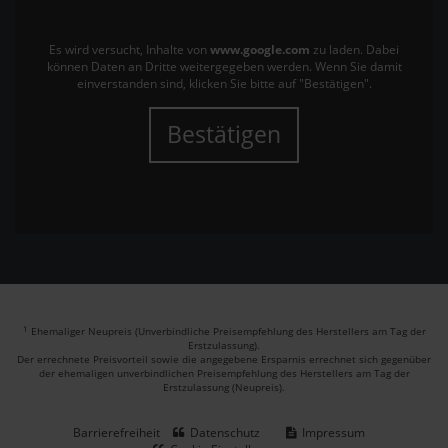
Es wird versucht, Inhalte von
www.google.com
zu laden. Dabei
können Daten an Dritte weitergegeben werden. Wenn Sie damit
einverstanden sind, klicken Sie bitte auf "Bestätigen".
Bestätigen
1
Ehemaliger Neupreis (Unverbindliche Preisempfehlung des Herstellers am Tag der
Erstzulassung).
Der errechnete Preisvorteil sowie die angegebene Ersparnis errechnet sich gegenüber
der ehemaligen unverbindlichen Preisempfehlung des Herstellers am Tag der
Erstzulassung (Neupreis).
Barrierefreiheit
Datenschutz
Impressum