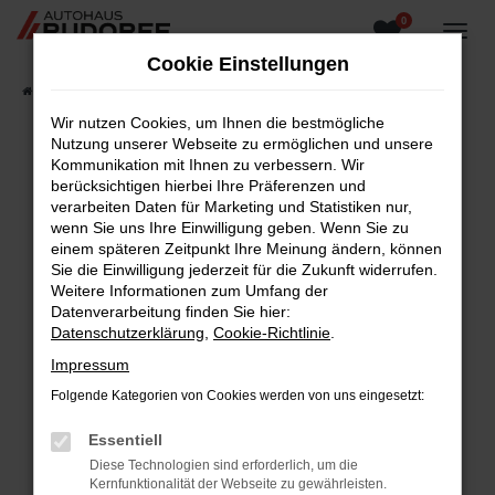
0
Zum
Hauptinhalt
Cookie Einstellungen
springen
Startseite
Fahrzeugangebote
Fahrzeugsuche
Wir nutzen Cookies, um Ihnen die bestmögliche
Nutzung unserer Webseite zu ermöglichen und unsere
Kommunikation mit Ihnen zu verbessern. Wir
berücksichtigen hierbei Ihre Präferenzen und
Fehler: Network Error
verarbeiten Daten für Marketing und Statistiken nur,
wenn Sie uns Ihre Einwilligung geben. Wenn Sie zu
Beim Laden ist ein Fehler aufgetreten.
einem späteren Zeitpunkt Ihre Meinung ändern, können
Hier sind ein paar Tipps, die dir helfen können:
Sie die Einwilligung jederzeit für die Zukunft widerrufen.
Weitere Informationen zum Umfang der
Überprüfe deine Firewall und deine
Datenverarbeitung finden Sie hier:
Internetverbindung.
Datenschutzerklärung
,
Cookie-Richtlinie
.
Laden andere Webseiten, zum Beispiel deine
Impressum
Suchmaschine?
Folgende Kategorien von Cookies werden von uns eingesetzt:
Prüfe deine Browsererweiterungen.
Manche Erweiterungen, wie Werbeblocker,
Essentiell
können das Laden bestimmter Seiten
Diese Technologien sind erforderlich, um die
verhindern. Funktioniert die Seite in einem
Kernfunktionalität der Webseite zu gewährleisten.