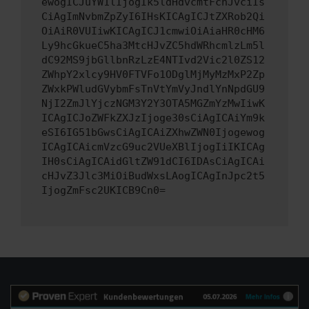
ewogICJuYW1lIjogIk5ldHdvcmtFcnJvciIs
CiAgImNvbmZpZyI6IHsKICAgICJtZXRob2Qi
OiAiR0VUIiwKICAgICJ1cmwiOiAiaHR0cHM6
Ly9hcGkueC5ha3MtcHJvZC5hdWRhcmlzLm5l
dC92MS9jbGllbnRzLzE4NTIvd2Vic2l0ZS12
ZWhpY2xlcy9HV0FTVFo1ODglMjMyMzMxP2Zp
ZWxkPWludGVybmFsTnVtYmVyJndlYnNpdGU9
NjI2ZmJlYjczNGM3Y2Y3OTA5MGZmYzMwIiwK
ICAgICJoZWFkZXJzIjoge30sCiAgICAiYm9k
eSI6IG51bGwsCiAgICAiZXhwZWN0Ijogewog
ICAgICAicmVzcG9uc2VUeXBlIjogIiIKICAg
IH0sCiAgICAidGltZW91dCI6IDAsCiAgICAi
cHJvZ3Jlc3MiOiBudWxsLAogICAgInJpc2t5
IjogZmFsc2UKICB9Cn0=