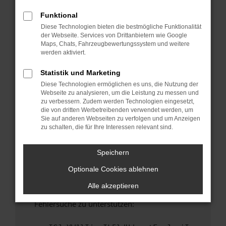
anderen Browser oder in einem privaten
Fenster?
Funktional
Diese Technologien bieten die bestmögliche Funktionalität
Starte dein Gerät neu.
der Webseite. Services von Drittanbietern wie Google
Das kann manchmal helfen, vorübergehende
Maps, Chats, Fahrzeugbewertungssystem und weitere
Probleme zu beheben.
werden aktiviert.
Stelle sicher, dass dein Browser und dein
Statistik und Marketing
Betriebssystem auf dem neuesten Stand
Diese Technologien ermöglichen es uns, die Nutzung der
sind.
Webseite zu analysieren, um die Leistung zu messen und
Veraltete Software birgt nicht nur ein
zu verbessern. Zudem werden Technologien eingesetzt,
Sicherheitsrisiko, sondern kann auch dazu
die von dritten Werbetreibenden verwendet werden, um
Sie auf anderen Webseiten zu verfolgen und um Anzeigen
führen, dass bestimmte Funktionen nicht mehr
zu schalten, die für Ihre Interessen relevant sind.
unterstützt werden.
Wende dich an den Webseitenbetreiber.
Speichern
Wenn du alle oben genannten Schritte versucht
Optionale Cookies ablehnen
hast, kontaktiere uns bitte. Wir werden
versuchen, das Problem zu beheben. Du kannst
Alle akzeptieren
uns diesen Text schicken, um uns bei der
Fehlersuche zu unterstützen: