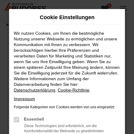
0
Zum
Hauptinhalt
Cookie Einstellungen
springen
Startseite
Fahrzeugangebote
Fahrzeugsuche
Wir nutzen Cookies, um Ihnen die bestmögliche
Nutzung unserer Webseite zu ermöglichen und unsere
Kommunikation mit Ihnen zu verbessern. Wir
berücksichtigen hierbei Ihre Präferenzen und
Fehler: Network Error
verarbeiten Daten für Marketing und Statistiken nur,
wenn Sie uns Ihre Einwilligung geben. Wenn Sie zu
Beim Laden ist ein Fehler aufgetreten.
einem späteren Zeitpunkt Ihre Meinung ändern, können
Hier sind ein paar Tipps, die dir helfen können:
Sie die Einwilligung jederzeit für die Zukunft widerrufen.
Weitere Informationen zum Umfang der
Überprüfe deine Firewall und deine
Datenverarbeitung finden Sie hier:
Internetverbindung.
Datenschutzerklärung
,
Cookie-Richtlinie
.
Laden andere Webseiten, zum Beispiel deine
Impressum
Suchmaschine?
Folgende Kategorien von Cookies werden von uns eingesetzt:
Prüfe deine Browsererweiterungen.
Manche Erweiterungen, wie Werbeblocker,
Essentiell
können das Laden bestimmter Seiten
Diese Technologien sind erforderlich, um die
verhindern. Funktioniert die Seite in einem
Kernfunktionalität der Webseite zu gewährleisten.