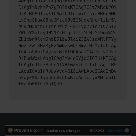
ewogICJuYW1lIjogIk5ldHdvcmtFcnJvciIs
CiAgImNvbmZpZyI6IHsKICAgICJtZXRob2Qi
OiAiR0VUIiwKICAgICJ1cmwiOiAiaHR0cHM6
Ly9hcGkueC5ha3MtcHJvZC5hdWRhcmlzLm5l
dC92MS9jbGllbnRzLzE4NTIvd2Vic2l0ZS12
ZWhpY2xlcy9HV1YxMTgzJTIzMjMzMT9maWVs
ZD1pbnRlcm5hbE51bWJlciZ3ZWJzaXRlPTYy
NmZiZWI3MzRjN2NmNzkwOTBmZmMzMCIsCiAg
ICAiaGVhZGVycyI6IHt9LAogICAgImJvZHki
OiBudWxsLAogICAgImV4cGVjdCI6IHsKICAg
ICAgInJlc3BvbnNlVHlwZSI6ICIiCiAgICB9
LAogICAgInRpbWVvdXQiOiAwLAogICAgInBy
b2dyZXNzIjogbnVsbCwKICAgICJyaXNreSI6
IGZhbHNlCiAgfQp9