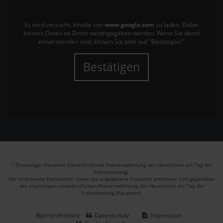
Es wird versucht, Inhalte von
www.google.com
zu laden. Dabei
können Daten an Dritte weitergegeben werden. Wenn Sie damit
einverstanden sind, klicken Sie bitte auf "Bestätigen".
Bestätigen
1
Ehemaliger Neupreis (Unverbindliche Preisempfehlung des Herstellers am Tag der
Erstzulassung).
Der errechnete Preisvorteil sowie die angegebene Ersparnis errechnet sich gegenüber
der ehemaligen unverbindlichen Preisempfehlung des Herstellers am Tag der
Erstzulassung (Neupreis).
Barrierefreiheit
Datenschutz
Impressum