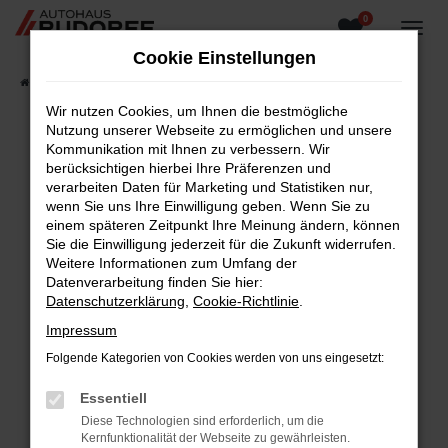
0
Zum
Hauptinhalt
Cookie Einstellungen
springen
Startseite
Fahrzeugangebote
Fahrzeugsuche
Wir nutzen Cookies, um Ihnen die bestmögliche
Nutzung unserer Webseite zu ermöglichen und unsere
Kommunikation mit Ihnen zu verbessern. Wir
berücksichtigen hierbei Ihre Präferenzen und
Fehler: Network Error
verarbeiten Daten für Marketing und Statistiken nur,
wenn Sie uns Ihre Einwilligung geben. Wenn Sie zu
Beim Laden ist ein Fehler aufgetreten.
einem späteren Zeitpunkt Ihre Meinung ändern, können
Hier sind ein paar Tipps, die dir helfen können:
Sie die Einwilligung jederzeit für die Zukunft widerrufen.
Weitere Informationen zum Umfang der
Überprüfe deine Firewall und deine
Datenverarbeitung finden Sie hier:
Internetverbindung.
Datenschutzerklärung
,
Cookie-Richtlinie
.
Laden andere Webseiten, zum Beispiel deine
Impressum
Suchmaschine?
Folgende Kategorien von Cookies werden von uns eingesetzt:
Prüfe deine Browsererweiterungen.
Manche Erweiterungen, wie Werbeblocker,
Essentiell
können das Laden bestimmter Seiten
Diese Technologien sind erforderlich, um die
verhindern. Funktioniert die Seite in einem
Kernfunktionalität der Webseite zu gewährleisten.