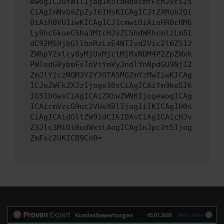
ewogICJuYW1lIjogIk5ldHdvcmtFcnJvciIs
CiAgImNvbmZpZyI6IHsKICAgICJtZXRob2Qi
OiAiR0VUIiwKICAgICJ1cmwiOiAiaHR0cHM6
Ly9hcGkueC5ha3MtcHJvZC5hdWRhcmlzLm5l
dC92MS9jbGllbnRzLzE4NTIvd2Vic2l0ZS12
ZWhpY2xlcy8yMjUxMjclMjMxNDM4P2ZpZWxk
PWludGVybmFsTnVtYmVyJndlYnNpdGU9NjI2
ZmJlYjczNGM3Y2Y3OTA5MGZmYzMwIiwKICAg
ICJoZWFkZXJzIjoge30sCiAgICAiYm9keSI6
IG51bGwsCiAgICAiZXhwZWN0IjogewogICAg
ICAicmVzcG9uc2VUeXBlIjogIiIKICAgIH0s
CiAgICAidGltZW91dCI6IDAsCiAgICAicHJv
Z3Jlc3MiOiBudWxsLAogICAgInJpc2t5Ijog
ZmFsc2UKICB9Cn0=