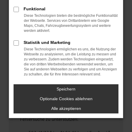
anderen Browser oder in einem privaten
Fenster?
Funktional
Diese Technologien bieten die bestmögliche Funktionalität
Starte dein Gerät neu.
der Webseite. Services von Drittanbietern wie Google
Das kann manchmal helfen, vorübergehende
Maps, Chats, Fahrzeugbewertungssystem und weitere
Probleme zu beheben.
werden aktiviert.
Stelle sicher, dass dein Browser und dein
Statistik und Marketing
Betriebssystem auf dem neuesten Stand
Diese Technologien ermöglichen es uns, die Nutzung der
sind.
Webseite zu analysieren, um die Leistung zu messen und
Veraltete Software birgt nicht nur ein
zu verbessern. Zudem werden Technologien eingesetzt,
Sicherheitsrisiko, sondern kann auch dazu
die von dritten Werbetreibenden verwendet werden, um
Sie auf anderen Webseiten zu verfolgen und um Anzeigen
führen, dass bestimmte Funktionen nicht mehr
zu schalten, die für Ihre Interessen relevant sind.
unterstützt werden.
Wende dich an den Webseitenbetreiber.
Speichern
Wenn du alle oben genannten Schritte versucht
Optionale Cookies ablehnen
hast, kontaktiere uns bitte. Wir werden
versuchen, das Problem zu beheben. Du kannst
Alle akzeptieren
uns diesen Text schicken, um uns bei der
Fehlersuche zu unterstützen: