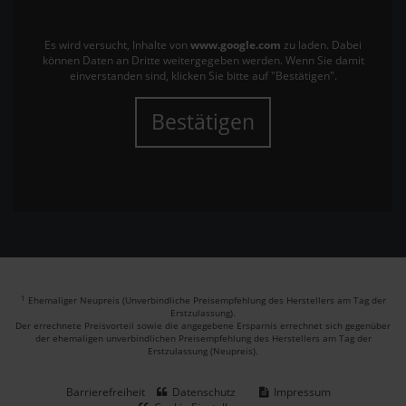
Es wird versucht, Inhalte von
www.google.com
zu laden. Dabei
können Daten an Dritte weitergegeben werden. Wenn Sie damit
einverstanden sind, klicken Sie bitte auf "Bestätigen".
Bestätigen
1
Ehemaliger Neupreis (Unverbindliche Preisempfehlung des Herstellers am Tag der
Erstzulassung).
Der errechnete Preisvorteil sowie die angegebene Ersparnis errechnet sich gegenüber
der ehemaligen unverbindlichen Preisempfehlung des Herstellers am Tag der
Erstzulassung (Neupreis).
Barrierefreiheit
Datenschutz
Impressum