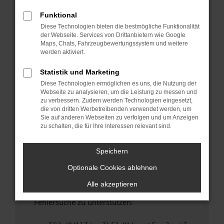
anderen Browser oder in einem privaten
Fenster?
Funktional
Diese Technologien bieten die bestmögliche Funktionalität
Starte dein Gerät neu.
der Webseite. Services von Drittanbietern wie Google
Das kann manchmal helfen, vorübergehende
Maps, Chats, Fahrzeugbewertungssystem und weitere
Probleme zu beheben.
werden aktiviert.
Stelle sicher, dass dein Browser und dein
Statistik und Marketing
Betriebssystem auf dem neuesten Stand
Diese Technologien ermöglichen es uns, die Nutzung der
sind.
Webseite zu analysieren, um die Leistung zu messen und
Veraltete Software birgt nicht nur ein
zu verbessern. Zudem werden Technologien eingesetzt,
Sicherheitsrisiko, sondern kann auch dazu
die von dritten Werbetreibenden verwendet werden, um
Sie auf anderen Webseiten zu verfolgen und um Anzeigen
führen, dass bestimmte Funktionen nicht mehr
zu schalten, die für Ihre Interessen relevant sind.
unterstützt werden.
Wende dich an den Webseitenbetreiber.
Speichern
Wenn du alle oben genannten Schritte versucht
Optionale Cookies ablehnen
hast, kontaktiere uns bitte. Wir werden
versuchen, das Problem zu beheben. Du kannst
Alle akzeptieren
uns diesen Text schicken, um uns bei der
Fehlersuche zu unterstützen: