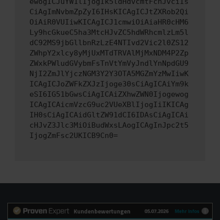
ewogICJuYW1lIjogIk5ldHdvcmtFcnJvciIs
CiAgImNvbmZpZyI6IHsKICAgICJtZXRob2Qi
OiAiR0VUIiwKICAgICJ1cmwiOiAiaHR0cHM6
Ly9hcGkueC5ha3MtcHJvZC5hdWRhcmlzLm5l
dC92MS9jbGllbnRzLzE4NTIvd2Vic2l0ZS12
ZWhpY2xlcy8yMjUxMTdTRVAlMjMxNDM4P2Zp
ZWxkPWludGVybmFsTnVtYmVyJndlYnNpdGU9
NjI2ZmJlYjczNGM3Y2Y3OTA5MGZmYzMwIiwK
ICAgICJoZWFkZXJzIjoge30sCiAgICAiYm9k
eSI6IG51bGwsCiAgICAiZXhwZWN0Ijogewog
ICAgICAicmVzcG9uc2VUeXBlIjogIiIKICAg
IH0sCiAgICAidGltZW91dCI6IDAsCiAgICAi
cHJvZ3Jlc3MiOiBudWxsLAogICAgInJpc2t5
IjogZmFsc2UKICB9Cn0=