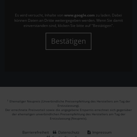
Es wird versucht, Inhalte von
www.google.com
zu laden. Dabei
können Daten an Dritte weitergegeben werden. Wenn Sie damit
einverstanden sind, klicken Sie bitte auf "Bestätigen".
Bestätigen
1
Ehemaliger Neupreis (Unverbindliche Preisempfehlung des Herstellers am Tag der
Erstzulassung).
Der errechnete Preisvorteil sowie die angegebene Ersparnis errechnet sich gegenüber
der ehemaligen unverbindlichen Preisempfehlung des Herstellers am Tag der
Erstzulassung (Neupreis).
Barrierefreiheit
Datenschutz
Impressum