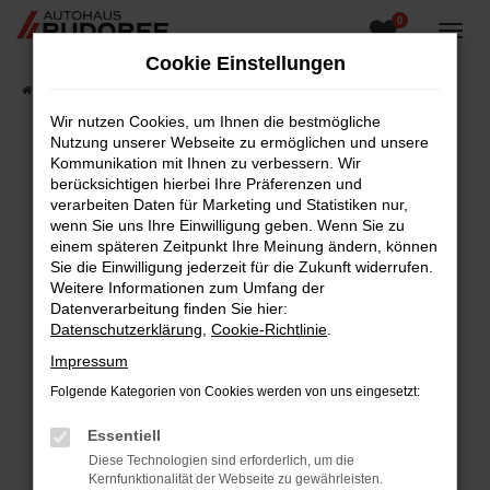
0
Zum
Hauptinhalt
Cookie Einstellungen
springen
Startseite
Fahrzeugangebote
Fahrzeugsuche
Wir nutzen Cookies, um Ihnen die bestmögliche
Nutzung unserer Webseite zu ermöglichen und unsere
Kommunikation mit Ihnen zu verbessern. Wir
berücksichtigen hierbei Ihre Präferenzen und
Fehler: Network Error
verarbeiten Daten für Marketing und Statistiken nur,
wenn Sie uns Ihre Einwilligung geben. Wenn Sie zu
Beim Laden ist ein Fehler aufgetreten.
einem späteren Zeitpunkt Ihre Meinung ändern, können
Hier sind ein paar Tipps, die dir helfen können:
Sie die Einwilligung jederzeit für die Zukunft widerrufen.
Weitere Informationen zum Umfang der
Überprüfe deine Firewall und deine
Datenverarbeitung finden Sie hier:
Internetverbindung.
Datenschutzerklärung
,
Cookie-Richtlinie
.
Laden andere Webseiten, zum Beispiel deine
Impressum
Suchmaschine?
Folgende Kategorien von Cookies werden von uns eingesetzt:
Prüfe deine Browsererweiterungen.
Manche Erweiterungen, wie Werbeblocker,
Essentiell
können das Laden bestimmter Seiten
Diese Technologien sind erforderlich, um die
verhindern. Funktioniert die Seite in einem
Kernfunktionalität der Webseite zu gewährleisten.