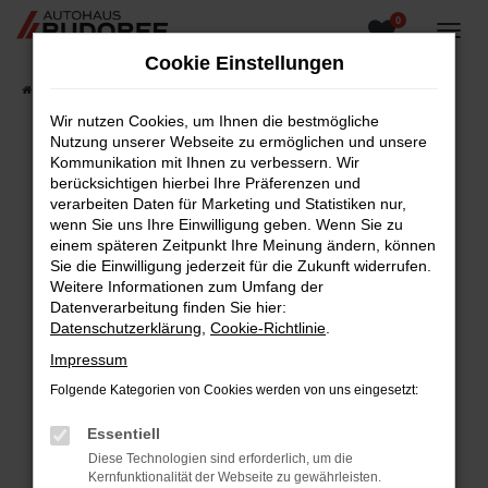
0
Zum
Hauptinhalt
Cookie Einstellungen
springen
Startseite
Fahrzeugangebote
Fahrzeugsuche
Wir nutzen Cookies, um Ihnen die bestmögliche
Nutzung unserer Webseite zu ermöglichen und unsere
Kommunikation mit Ihnen zu verbessern. Wir
berücksichtigen hierbei Ihre Präferenzen und
Fehler: Network Error
verarbeiten Daten für Marketing und Statistiken nur,
wenn Sie uns Ihre Einwilligung geben. Wenn Sie zu
Beim Laden ist ein Fehler aufgetreten.
einem späteren Zeitpunkt Ihre Meinung ändern, können
Hier sind ein paar Tipps, die dir helfen können:
Sie die Einwilligung jederzeit für die Zukunft widerrufen.
Weitere Informationen zum Umfang der
Überprüfe deine Firewall und deine
Datenverarbeitung finden Sie hier:
Internetverbindung.
Datenschutzerklärung
,
Cookie-Richtlinie
.
Laden andere Webseiten, zum Beispiel deine
Impressum
Suchmaschine?
Folgende Kategorien von Cookies werden von uns eingesetzt:
Prüfe deine Browsererweiterungen.
Manche Erweiterungen, wie Werbeblocker,
Essentiell
können das Laden bestimmter Seiten
Diese Technologien sind erforderlich, um die
verhindern. Funktioniert die Seite in einem
Kernfunktionalität der Webseite zu gewährleisten.