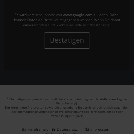
Es wird versucht, Inhalte von
www.google.com
zu laden. Dabei
können Daten an Dritte weitergegeben werden. Wenn Sie damit
einverstanden sind, klicken Sie bitte auf "Bestätigen".
Bestätigen
1
Ehemaliger Neupreis (Unverbindliche Preisempfehlung des Herstellers am Tag der
Erstzulassung).
Der errechnete Preisvorteil sowie die angegebene Ersparnis errechnet sich gegenüber
der ehemaligen unverbindlichen Preisempfehlung des Herstellers am Tag der
Erstzulassung (Neupreis).
Barrierefreiheit
Datenschutz
Impressum