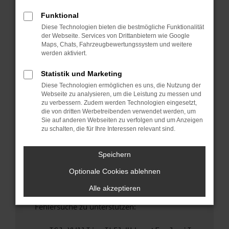
anderen Browser oder in einem privaten
Fenster?
Funktional
Diese Technologien bieten die bestmögliche Funktionalität
Starte dein Gerät neu.
der Webseite. Services von Drittanbietern wie Google
Das kann manchmal helfen, vorübergehende
Maps, Chats, Fahrzeugbewertungssystem und weitere
Probleme zu beheben.
werden aktiviert.
Stelle sicher, dass dein Browser und dein
Statistik und Marketing
Betriebssystem auf dem neuesten Stand
Diese Technologien ermöglichen es uns, die Nutzung der
sind.
Webseite zu analysieren, um die Leistung zu messen und
Veraltete Software birgt nicht nur ein
zu verbessern. Zudem werden Technologien eingesetzt,
Sicherheitsrisiko, sondern kann auch dazu
die von dritten Werbetreibenden verwendet werden, um
Sie auf anderen Webseiten zu verfolgen und um Anzeigen
führen, dass bestimmte Funktionen nicht mehr
zu schalten, die für Ihre Interessen relevant sind.
unterstützt werden.
Wende dich an den Webseitenbetreiber.
Speichern
Wenn du alle oben genannten Schritte versucht
Optionale Cookies ablehnen
hast, kontaktiere uns bitte. Wir werden
versuchen, das Problem zu beheben. Du kannst
Alle akzeptieren
uns diesen Text schicken, um uns bei der
Fehlersuche zu unterstützen: