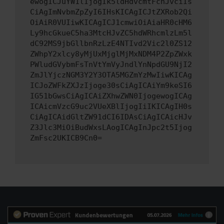
ewogICJuYW1lIjogIk5ldHdvcmtFcnJvciIs
CiAgImNvbmZpZyI6IHsKICAgICJtZXRob2Qi
OiAiR0VUIiwKICAgICJ1cmwiOiAiaHR0cHM6
Ly9hcGkueC5ha3MtcHJvZC5hdWRhcmlzLm5l
dC92MS9jbGllbnRzLzE4NTIvd2Vic2l0ZS12
ZWhpY2xlcy8yMjUxMjglMjMxNDM4P2ZpZWxk
PWludGVybmFsTnVtYmVyJndlYnNpdGU9NjI2
ZmJlYjczNGM3Y2Y3OTA5MGZmYzMwIiwKICAg
ICJoZWFkZXJzIjoge30sCiAgICAiYm9keSI6
IG51bGwsCiAgICAiZXhwZWN0IjogewogICAg
ICAicmVzcG9uc2VUeXBlIjogIiIKICAgIH0s
CiAgICAidGltZW91dCI6IDAsCiAgICAicHJv
Z3Jlc3MiOiBudWxsLAogICAgInJpc2t5Ijog
ZmFsc2UKICB9Cn0=